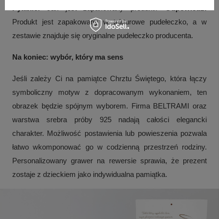
Pytanie:
Jak jest zapakowany produkt?
Odpowiedź:
Produkt jest zapakowany w tekturowe pudełeczko, a w
zestawie znajduje się oryginalne pudełeczko producenta.
Na koniec: wybór, który ma sens
Jeśli zależy Ci na pamiątce Chrztu Świętego, która łączy
symboliczny motyw z dopracowanym wykonaniem, ten
obrazek będzie spójnym wyborem. Firma BELTRAMI oraz
warstwa srebra próby 925 nadają całości elegancki
charakter. Możliwość postawienia lub powieszenia pozwala
łatwo wkomponować go w codzienną przestrzeń rodziny.
Personalizowany grawer na rewersie sprawia, że prezent
zostaje z dzieckiem jako indywidualna pamiątka.