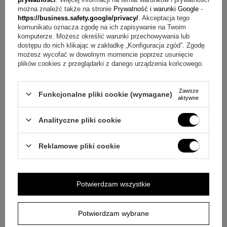
można znaleźć także na stronie
Prywatność i warunki Google
-
https://business.safety.google/privacy/
. Akceptacja tego
Pytanie:
Jak wykonywany jest grawer na rewersie?
komunikatu oznacza zgodę na ich zapisywanie na Twoim
Odpowiedź:
Wykonujemy grawerunek na rewersie obrazka,
komputerze. Możesz określić warunki przechowywania lub
dostępu do nich klikając w zakładkę „Konfiguracja zgód”. Zgodę
a grawer na odwrocie jest bez limitu znaków.
możesz wycofać w dowolnym momencie poprzez usunięcie
plików cookies z przeglądarki z danego urządzenia końcowego.
Pytanie:
Jak można wyeksponować obrazek w domu?
Odpowiedź:
Obrazek można powiesić, a do postawienia
Zawsze
Funkcjonalne pliki cookie (wymagane)
aktywne
dołączona jest nóżka.
Analityczne pliki cookie
Pytanie:
Czy można zmienić napis na awersie?
Odpowiedź:
Nie, na awersie widnieje napis umieszczony
Reklamowe pliki cookie
wcześniej przez producenta i nie zmieniamy go.
Pytanie:
Z czego wykonana jest płaskorzeźba?
Potwierdzam wszystkie
Odpowiedź:
Wykonana jest w technologii bi laminatu: na
blachę z aluminium nałożono warstwę srebra próby 925,
Potwierdzam wybrane
zabezpieczoną lakierem ochronnym.