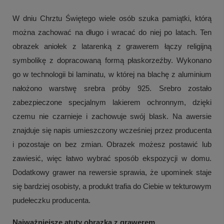
W dniu Chrztu Świętego wiele osób szuka pamiątki, którą
można zachować na długo i wracać do niej po latach. Ten
obrazek aniołek z latarenką z grawerem łączy religijną
symbolikę z dopracowaną formą płaskorzeźby. Wykonano
go w technologii bi laminatu, w której na blachę z aluminium
nałożono warstwę srebra próby 925. Srebro zostało
zabezpieczone specjalnym lakierem ochronnym, dzięki
czemu nie czarnieje i zachowuje swój blask. Na awersie
znajduje się napis umieszczony wcześniej przez producenta
i pozostaje on bez zmian. Obrazek możesz postawić lub
zawiesić, więc łatwo wybrać sposób ekspozycji w domu.
Dodatkowy grawer na rewersie sprawia, że upominek staje
się bardziej osobisty, a produkt trafia do Ciebie w tekturowym
pudełeczku producenta.
Najważniejsze atuty obrazka z grawerem