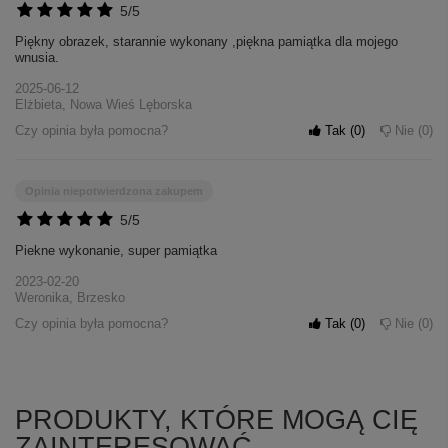
5/5
Piękny obrazek, starannie wykonany ,piękna pamiątka dla mojego
wnusia.
2025-06-12
Elżbieta, Nowa Wieś Lęborska
Czy opinia była pomocna?
Tak
0
Nie
0
Opinia niepotwierdzona zakupem
5/5
Piekne wykonanie, super pamiątka
2023-02-20
Weronika, Brzesko
Czy opinia była pomocna?
Tak
0
Nie
0
PRODUKTY, KTÓRE MOGĄ CIĘ
ZAINTERESOWAĆ