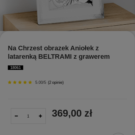
Na Chrzest obrazek Aniołek z
latarenką BELTRAMI z grawerem
18061
5.00/5
(
2
opinie)
369,00 zł