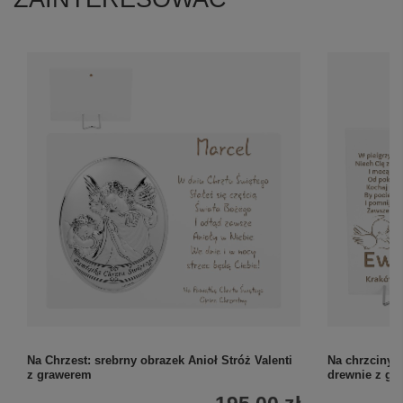
Na Chrzest: srebrny obrazek Anioł Stróż Valenti
Na chrzciny:
z grawerem
drewnie z gr