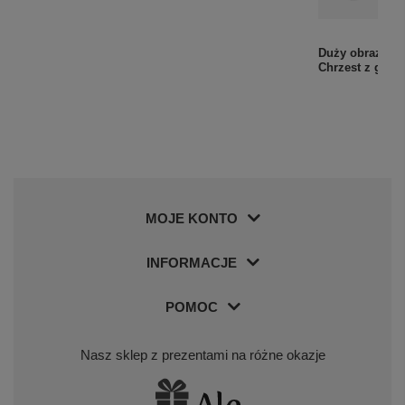
Na chrzest i roczek: szkatułki koniki na ząbek i
Duży obrazek A
pukiel z grawerem
Chrzest z gra
99,00 zł
MOJE KONTO
INFORMACJE
POMOC
Nasz sklep z prezentami na różne okazje