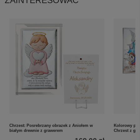
ZAINTERESOWAĆ
Chrzest: Posrebrzany obrazek z Aniołem w
Kolorowy pos
białym drewnie z grawerem
Chrzest z gr