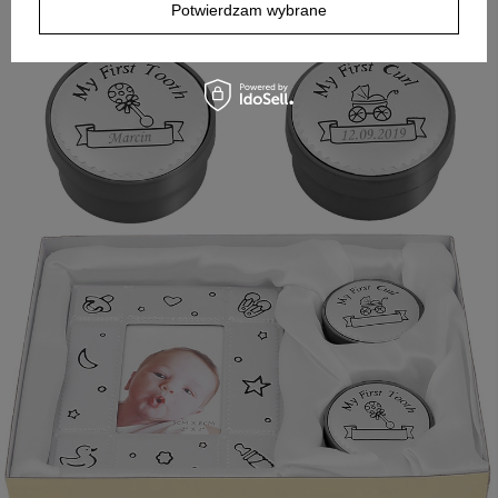
na drobiazgi, ten zestaw spełni tę rolę.
Potwierdzam wybrane
+
5
Zobacz więcej