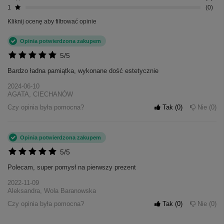
1
0
Kliknij ocenę aby filtrować opinie
Opinia potwierdzona zakupem
5/5
Bardzo ładna pamiątka, wykonane dość estetycznie
2024-06-10
AGATA, CIECHANÓW
Czy opinia była pomocna?
Tak
0
Nie
0
Opinia potwierdzona zakupem
5/5
Polecam, super pomysł na pierwszy prezent
2022-11-09
Aleksandra, Wola Baranowska
Czy opinia była pomocna?
Tak
0
Nie
0