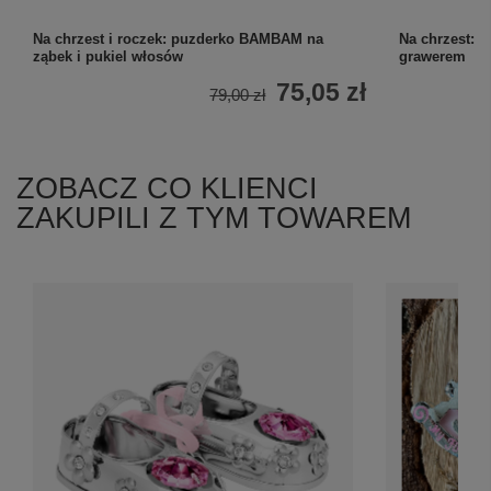
Na chrzest i roczek: puzderko BAMBAM na
Na chrzest: b
ząbek i pukiel włosów
grawerem
75,05 zł
79,00 zł
ZOBACZ CO KLIENCI
ZAKUPILI Z TYM TOWAREM