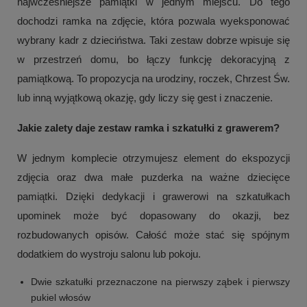
najwcześniejsze pamiątki w jednym miejscu. Do tego
dochodzi ramka na zdjęcie, która pozwala wyeksponować
wybrany kadr z dzieciństwa. Taki zestaw dobrze wpisuje się
w przestrzeń domu, bo łączy funkcję dekoracyjną z
pamiątkową. To propozycja na urodziny, roczek, Chrzest Św.
lub inną wyjątkową okazję, gdy liczy się gest i znaczenie.
Jakie zalety daje zestaw ramka i szkatułki z grawerem?
W jednym komplecie otrzymujesz element do ekspozycji
zdjęcia oraz dwa małe puzderka na ważne dziecięce
pamiątki. Dzięki dedykacji i grawerowi na szkatułkach
upominek może być dopasowany do okazji, bez
rozbudowanych opisów. Całość może stać się spójnym
dodatkiem do wystroju salonu lub pokoju.
Dwie szkatułki przeznaczone na pierwszy ząbek i pierwszy
pukiel włosów