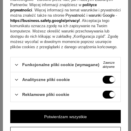
Pytanie:
Jak umieszcza się zdjęcie w ramce?
Odpowiedź:
Partnerów. Więcej informacji znajdziesz w
polityce
Zdjęcie do ramki umieszcza się we własnym zakresie.
prywatności
. Więcej informacji na temat warunków i prywatności
można znaleźć także na stronie
Prywatność i warunki Google
-
https://business.safety.google/privacy/
. Akceptacja tego
Pytanie:
Jakie okazje pasują do tego zestawu?
Odpowiedź:
komunikatu oznacza zgodę na ich zapisywanie na Twoim
To upominek na urodziny, roczek, Chrzest Św. lub inną
komputerze. Możesz określić warunki przechowywania lub
dostępu do nich klikając w zakładkę „Konfiguracja zgód”. Zgodę
wyjątkową okazję.
możesz wycofać w dowolnym momencie poprzez usunięcie
plików cookies z przeglądarki z danego urządzenia końcowego.
Pytanie:
Jak zapakowany jest komplet?
Odpowiedź:
W
skład zestawu wchodzi pudełko tekturowe.
Zawsze
Funkcjonalne pliki cookie (wymagane)
aktywne
Mały przedmiot, wielkie emocje
Analityczne pliki cookie
Ten komplet łączy ramkę na zdjęcie oraz dwa puzderka,
które pomagają zachować pierwsze wspomnienia dziecka w
Reklamowe pliki cookie
uporządkowany sposób. Dedykacja oraz grawer z imieniem
dziecka i datą chrztu lub urodzin sprawiają, że prezent
Potwierdzam wszystkie
nabiera osobistego znaczenia. Jeśli zależy Ci na pamiątce,
która będzie jednocześnie elementem wystroju i miejscem