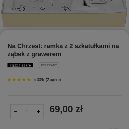
Na Chrzest: ramka z 2 szkatułkami na
ząbek z grawerem
cg123 szare
POLECANY
5.00/5
(
2
opinie)
69,00 zł