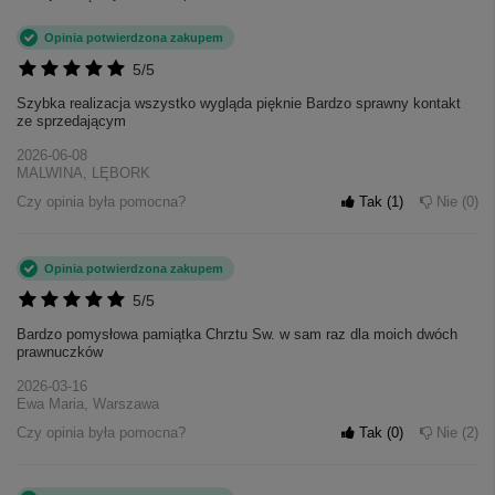
Opinia potwierdzona zakupem
5/5
Szybka realizacja wszystko wygląda pięknie Bardzo sprawny kontakt
ze sprzedającym
2026-06-08
MALWINA, LĘBORK
Czy opinia była pomocna?
Tak
1
Nie
0
Opinia potwierdzona zakupem
5/5
Bardzo pomysłowa pamiątka Chrztu Sw. w sam raz dla moich dwóch
prawnuczków
2026-03-16
Ewa Maria, Warszawa
Czy opinia była pomocna?
Tak
0
Nie
2