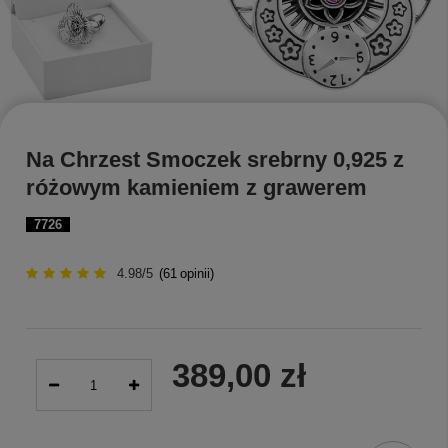
Na Chrzest Smoczek srebrny 0,925 z
różowym kamieniem z grawerem
7726
4.98/5
(
61
opinii)
389,00 zł