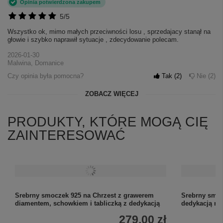
Opinia potwierdzona zakupem
5/5
Wszystko ok, mimo małych przeciwności losu , sprzedajacy stanął na
głowie i szybko naprawił sytuacje , zdecydowanie polecam.
2026-01-30
Malwina, Domanice
Czy opinia była pomocna?
Tak
2
Nie
2
ZOBACZ WIĘCEJ
PRODUKTY, KTÓRE MOGĄ CIĘ
ZAINTERESOWAĆ
Srebrny smoczek 925 na Chrzest z grawerem
Srebrny smoc
diamentem, schowkiem i tabliczką z dedykacją
dedykacją na
279,00 zł