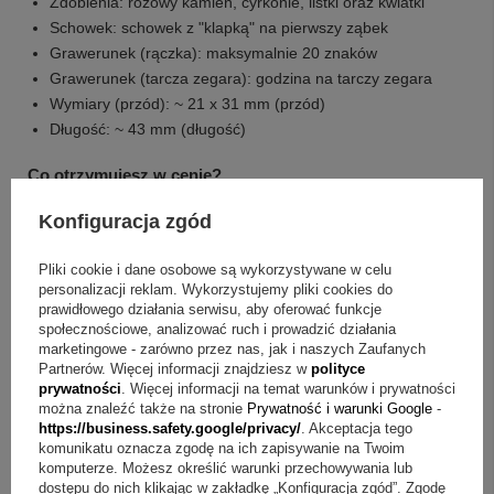
Zdobienia: różowy kamień, cyrkonie, listki oraz kwiatki
Schowek: schowek z "klapką" na pierwszy ząbek
Grawerunek (rączka): maksymalnie 20 znaków
Grawerunek (tarcza zegara): godzina na tarczy zegara
Wymiary (przód): ~ 21 x 31 mm (przód)
Długość: ~ 43 mm (długość)
Co otrzymujesz w cenie?
Konfiguracja zgód
smoczek srebrny
grawer na smoczku (na rączce max 20 znaków np. imię i
Pliki cookie i dane osobowe są wykorzystywane w celu
data)
personalizacji reklam. Wykorzystujemy pliki cookies do
godzina urodzenia na tarczy zegara
prawidłowego działania serwisu, aby oferować funkcje
eleganckie białe pudełko
społecznościowe, analizować ruch i prowadzić działania
tabliczka z indywidualną dedykacją, grafiką
marketingowe - zarówno przez nas, jak i naszych Zaufanych
Partnerów. Więcej informacji znajdziesz w
polityce
prywatności
. Więcej informacji na temat warunków i prywatności
Q&A w skrócie o srebrnym smoczku z grawerem
można znaleźć także na stronie
Prywatność i warunki Google
-
https://business.safety.google/privacy/
. Akceptacja tego
Pytanie:
Jak podać dane do grawerowania na smoczek?
komunikatu oznacza zgodę na ich zapisywanie na Twoim
komputerze. Możesz określić warunki przechowywania lub
Odpowiedź:
Dane do grawerowania na smoczek prosimy
dostępu do nich klikając w zakładkę „Konfiguracja zgód”. Zgodę