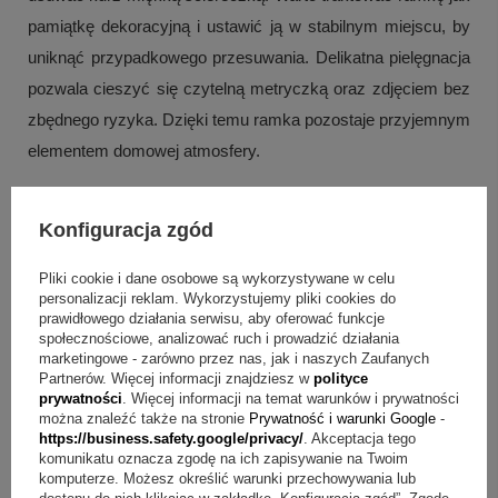
pamiątkę dekoracyjną i ustawić ją w stabilnym miejscu, by
uniknąć przypadkowego przesuwania. Delikatna pielęgnacja
pozwala cieszyć się czytelną metryczką oraz zdjęciem bez
zbędnego ryzyka. Dzięki temu ramka pozostaje przyjemnym
elementem domowej atmosfery.
Cechy i parametry
Konfiguracja zgód
Materiał panelu: wysokiej jakości akryl
Panel: transparentny
Pliki cookie i dane osobowe są wykorzystywane w celu
Podstawa: drewniana
personalizacji reklam. Wykorzystujemy pliki cookies do
prawidłowego działania serwisu, aby oferować funkcje
Oświetlenie: delikatne światło LED
społecznościowe, analizować ruch i prowadzić działania
Metryczka zawiera: imię / data urodzenia / waga / wzrost
+
3
marketingowe - zarówno przez nas, jak i naszych Zaufanych
Fotografia: zdjęcie maluszka
Partnerów. Więcej informacji znajdziesz w
polityce
prywatności
. Więcej informacji na temat warunków i prywatności
Zobacz więcej
można znaleźć także na stronie
Prywatność i warunki Google
-
Najczęstsze wątpliwości o ramkę LED z metryczką
https://business.safety.google/privacy/
. Akceptacja tego
komunikatu oznacza zgodę na ich zapisywanie na Twoim
Pytanie:
Jakie dane dziecka są uwzględnione w metryczce?
komputerze. Możesz określić warunki przechowywania lub