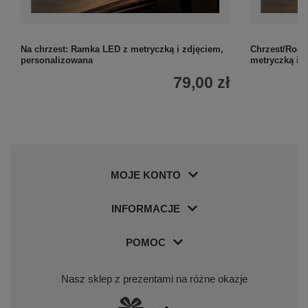
Na chrzest: Ramka LED z metryczką i zdjęciem,
Chrzest/Rocz
personalizowana
metryczką i 
79,00 zł
MOJE KONTO
INFORMACJE
POMOC
Nasz sklep z prezentami na różne okazje