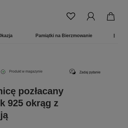
Okazja
Pamiątki na Bierzmowanie
Produkt w magazynie
Zadaj pytanie
nicę pozłacany
k 925 okrąg z
ją