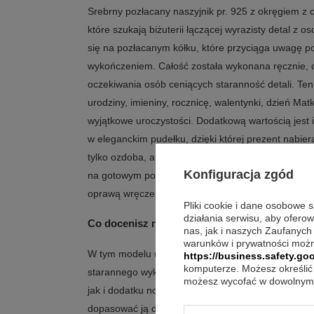
Srebrny pozłacany naszyjnik pr. 925 z okręgiem z c
które szukają biżuterii łączącej wyrazisty detal z
się na pozłacanym kółku, które przyciąga uwagę p
wykończeniem. Całość została wykonana ręcznie, 
oczekiwania osób ceniących staranność detali. Te
urodziny, imieniny, rocznicę, walentynki, dzień Mat
wyjątkowe uroczystości. Dodatkową wartością jest
w eleganckim pudełku, dzięki której prezent nabier
tylko ozdoba, ale też pamiątkowy drobiazg, do które
Konfiguracja zgód
na gotowym pomyśle na prezent, ten naszyjnik łą
oprawą wręczenia.
Pliki cookie i dane osobowe 
działania serwisu, aby ofero
Co docenisz na co dzień?
nas, jak i naszych Zaufanych
warunków i prywatności możn
W tym modelu uwagę zwraca połączenie pozłacane
https://business.safety.goo
komputerze. Możesz określić 
starannego wykonania. To biżuteria, która dobrze o
możesz wycofać w dowolnym 
jak i dodatku noszonego przy różnych okazjach. Dzi
dopasować ją do własnych preferencji, a wysoki po