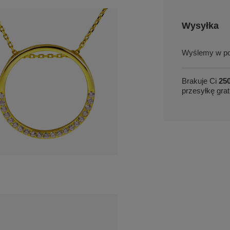
Wysyłka
w po
Brakuje Ci
250
przesyłkę grat