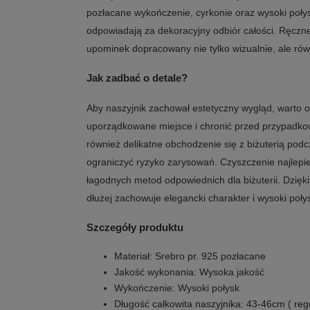
pozłacane wykończenie, cyrkonie oraz wysoki połys
odpowiadają za dekoracyjny odbiór całości. Ręczne
upominek dopracowany nie tylko wizualnie, ale rów
Jak zadbać o detale?
Aby naszyjnik zachował estetyczny wygląd, warto 
uporządkowane miejsce i chronić przed przypadko
również delikatne obchodzenie się z biżuterią pod
ograniczyć ryzyko zarysowań. Czyszczenie najlepi
łagodnych metod odpowiednich dla biżuterii. Dzięk
dłużej zachowuje elegancki charakter i wysoki poły
Szczegóły produktu
Materiał: Srebro pr. 925 pozłacane
Jakość wykonania: Wysoka jakość
Wykończenie: Wysoki połysk
Długość całkowita naszyjnika: 43-46cm ( re