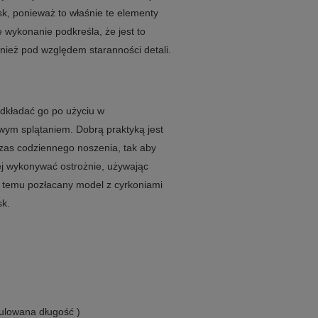
k, ponieważ to właśnie te elementy
 wykonanie podkreśla, że jest to
nież pod względem staranności detali.
odkładać go po użyciu w
wym splątaniem. Dobrą praktyką jest
czas codziennego noszenia, tak aby
ej wykonywać ostrożnie, używając
i temu pozłacany model z cyrkoniami
sk.
gulowana długość )