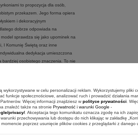
yrkoniami to propozycja dla osób,
 osobistym przekazem. Jego forma opiera
ołyskiem i dekoracyjnym
dlatego dobrze odpowiada na
n model sprawdza się jako upominek na
ki, I Komunię Świętą oraz inne
 indywidualna dedykacja umieszczona
a bardziej osobistego znaczenia. To nie
go chętnie się wraca. Jeśli zależy Ci
czy efektowny wygląd z dopracowaną
są wykorzystywane w celu personalizacji reklam. Wykorzystujemy pliki 
wać funkcje społecznościowe, analizować ruch i prowadzić działania m
 Partnerów. Więcej informacji znajdziesz w
polityce prywatności
. Wię
a znaleźć także na stronie
Prywatność i warunki Google
-
go wykończenia z cyrkoniami oraz
gle/privacy/
. Akceptacja tego komunikatu oznacza zgodę na ich zapi
warunki przechowywania lub dostępu do nich klikając w zakładkę „Kon
dnajduje się zarówno w roli prezentu,
momencie poprzez usunięcie plików cookies z przeglądarki z danego
ęki regulowanej długości łatwiej
łysk podkreśla dekoracyjny charakter