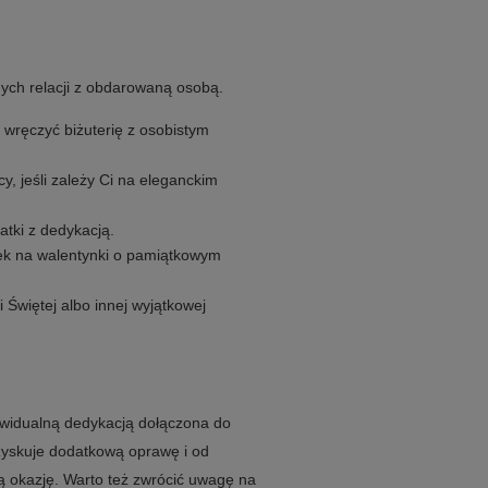
ych relacji z obdarowaną osobą.
 wręczyć biżuterię z osobistym
icy, jeśli zależy Ci na eleganckim
tki z dedykacją.
ek na walentynki o pamiątkowym
i Świętej albo innej wyjątkowej
dywidualną dedykacją dołączona do
zyskuje dodatkową oprawę i od
 okazję. Warto też zwrócić uwagę na