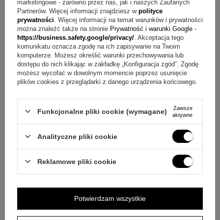
marketingowe - zarówno przez nas, jak i naszych Zaufanych
Partnerów. Więcej informacji znajdziesz w
polityce
Pytanie:
Jakie tworzywo ma ten wisiorek?
Odpowiedź:
prywatności
. Więcej informacji na temat warunków i prywatności
można znaleźć także na stronie
Prywatność i warunki Google
-
Model został wykonany z wysokiej jakości srebra próby 925,
https://business.safety.google/privacy/
. Akceptacja tego
co stanowi jedną z jego najważniejszych cech.
komunikatu oznacza zgodę na ich zapisywanie na Twoim
komputerze. Możesz określić warunki przechowywania lub
dostępu do nich klikając w zakładkę „Konfiguracja zgód”. Zgodę
Pytanie:
Jak wygląda wzór tego modelu?
Odpowiedź:
To
możesz wycofać w dowolnym momencie poprzez usunięcie
duży wisiorek w kształcie serca z ażurową formą, która
plików cookies z przeglądarki z danego urządzenia końcowego.
nadaje mu lekkości wizualnej i eleganckiego charakteru.
Zawsze
Funkcjonalne pliki cookie (wymagane)
Pytanie:
Na jakie okazje pasuje taki prezent?
Odpowiedź:
aktywne
Wisiorek sprawdzi się jako upominek na urodziny, imieniny,
Analityczne pliki cookie
walentynki oraz Dzień Matki.
Reklamowe pliki cookie
Pytanie:
Jak nosić ten wisiorek, żeby dobrze się
prezentował?
Odpowiedź:
Najlepiej traktować go jako
wyraźny, ale elegancki detal stylizacji, który podkreśla jej
Potwierdzam wszystkie
charakter bez nadmiernego obciążenia całości.