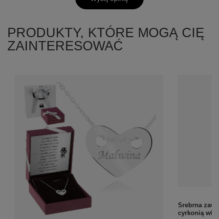
PRODUKTY, KTÓRE MOGĄ CIĘ
ZAINTERESOWAĆ
Srebrna zawi
cyrkonią wło