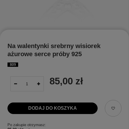
Na walentynki srebrny wisiorek
ażurowe serce próby 925
809
85,00 zł
DODAJ DO KOSZYKA
Po zakupie otrzymasz: