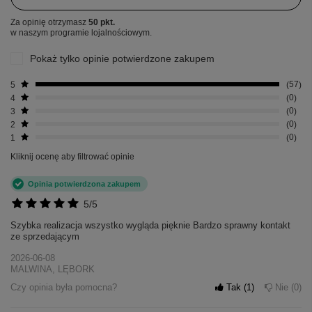
Za opinię otrzymasz
50 pkt.
w naszym programie lojalnościowym.
Pokaż tylko opinie potwierdzone zakupem
5
57
4
0
3
0
2
0
1
0
Kliknij ocenę aby filtrować opinie
Opinia potwierdzona zakupem
5/5
Szybka realizacja wszystko wygląda pięknie Bardzo sprawny kontakt
ze sprzedającym
2026-06-08
MALWINA, LĘBORK
Czy opinia była pomocna?
Tak
1
Nie
0