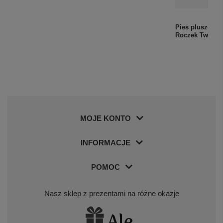
Pies pluszowy 
Roczek Twój N
Słonik Maskotka Walentynki Urodziny Roczek
Twój Nadruk
49,00 zł
MOJE KONTO
INFORMACJE
POMOC