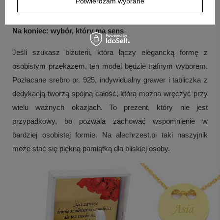
Potwierdzam wybrane
wręczana z okazji ważnej uroczystości.
Na koniec: wybór, który ma sens
Jeśli szukasz biżuterii, która łączy elegancką formę z
osobistym przekazem, ten model będzie trafnym wyborem.
Pozłacane srebro pr. 925, indywidualny grawer i tabliczka z
dedykacją tworzą spójną całość, którą można wręczyć przy
wielu ważnych okazjach. To prezent, który nie jest
przypadkowy, bo pozwala zachować wspomnienie w
bardziej osobistej formie. Na alechrzest.pl taki naszyjnik
może stać się piękną pamiątką dla bliskiej osoby.