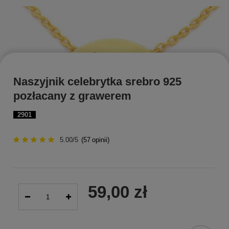
Naszyjnik celebrytka srebro 925
pozłacany z grawerem
2901
5.00/5
(
57
opinii)
59,00 zł