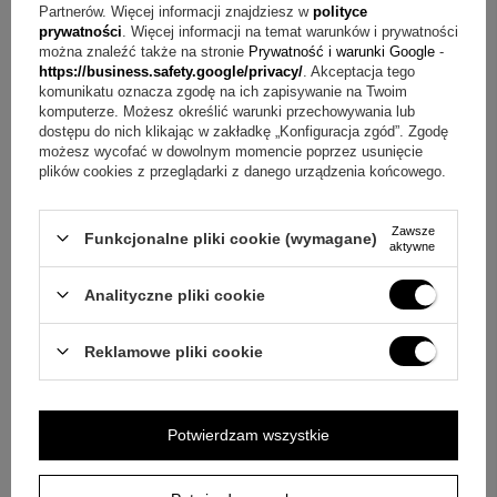
Pytanie:
Jaką treść można umieścić na blaszce?
Partnerów. Więcej informacji znajdziesz w
polityce
prywatności
. Więcej informacji na temat warunków i prywatności
Odpowiedź:
Na blaszce można umieścić na przykład imię,
można znaleźć także na stronie
Prywatność i warunki Google
-
inicjały lub datę, zgodnie z informacjami podanymi w opisie
https://business.safety.google/privacy/
. Akceptacja tego
komunikatu oznacza zgodę na ich zapisywanie na Twoim
produktu.
komputerze. Możesz określić warunki przechowywania lub
dostępu do nich klikając w zakładkę „Konfiguracja zgód”. Zgodę
Pytanie:
Czy naszyjnik nadaje się na ważną okazję?
możesz wycofać w dowolnym momencie poprzez usunięcie
plików cookies z przeglądarki z danego urządzenia końcowego.
Odpowiedź:
Tak, produkt został opisany jako odpowiedni na
chrzest, I Komunię Świętą, urodziny, imieniny, walentynki,
Zawsze
dzień Matki, rocznicę oraz inne wyjątkowe uroczystości.
Funkcjonalne pliki cookie (wymagane)
aktywne
Pytanie:
Czy w zestawie jest coś poza samym
Analityczne pliki cookie
naszyjnikiem?
Odpowiedź:
Tak, w skład zestawu wchodzi
także grawer na blaszce, tabliczka z dedykacją oraz białe
Reklamowe pliki cookie
eleganckie etui prezentowe z różową kokardką.
Pytanie:
Dla kogo będzie odpowiedni ten model?
Potwierdzam wszystkie
Odpowiedź:
To propozycja dla ukochanej osoby,
dziewczyny, narzeczonej lub żony, a także jako pamiątka