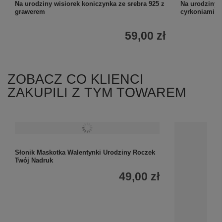
Na urodziny wisiorek koniczynka ze srebra 925 z
Na urodziny 
grawerem
cyrkoniami z
59,00 zł
ZOBACZ CO KLIENCI
ZAKUPILI Z TYM TOWAREM