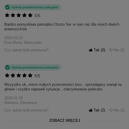
Opinia potwierdzona zakupem
5/5
Bardzo pomysłowa pamiątka Chrztu Sw. w sam raz dla moich dwóch
prawnuczków
2026-03-16
Ewa Maria, Warszawa
Czy opinia była pomocna?
Tak
0
Nie
2
Opinia potwierdzona zakupem
5/5
Wszystko ok, mimo małych przeciwności losu , sprzedajacy stanął na
głowie i szybko naprawił sytuacje , zdecydowanie polecam.
2026-01-30
Malwina, Domanice
Czy opinia była pomocna?
Tak
2
Nie
2
ZOBACZ WIĘCEJ