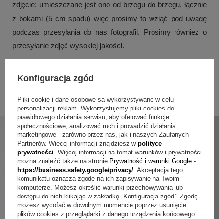
zdjęcie:
umieszczane jest ono od brzegu do brzegu, łącznie
z bokami (5 cm spadu) więc prosimy to wziąć pod uwagę
podczas przesyłania do nas fotografii. Prosimy również o
przesyłanie zdjęć wysokiej jakości.
Posiadamy również obrazy w innych rozmiarach oraz na
Konfiguracja zgód
inne okazje, zapraszamy do całej naszej oferty.
Pliki cookie i dane osobowe są wykorzystywane w celu
BRAK MOŻLIWOŚCI USŁUGI PAKOWANIA NA PREZENT
personalizacji reklam. Wykorzystujemy pliki cookies do
prawidłowego działania serwisu, aby oferować funkcje
społecznościowe, analizować ruch i prowadzić działania
marketingowe - zarówno przez nas, jak i naszych Zaufanych
Partnerów. Więcej informacji znajdziesz w
polityce
prywatności
. Więcej informacji na temat warunków i prywatności
można znaleźć także na stronie
Prywatność i warunki Google
-
https://business.safety.google/privacy/
. Akceptacja tego
komunikatu oznacza zgodę na ich zapisywanie na Twoim
komputerze. Możesz określić warunki przechowywania lub
dostępu do nich klikając w zakładkę „Konfiguracja zgód”. Zgodę
możesz wycofać w dowolnym momencie poprzez usunięcie
plików cookies z przeglądarki z danego urządzenia końcowego.