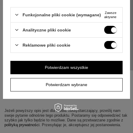
Zawsze
Funkcjonalne pliki cookie (wymagane)
aktywne
Analityczne pliki cookie
Reklamowe pliki cookie
Potwierdzam wszystkie
Potwierdzam wybrane
ZAPYTAJ O PRODUKT
Jeżeli powyższy opis jest dla Ciebie niewystarczający, prześlij nam
swoje pytanie odnośnie tego produktu. Postaramy się odpowiedzieć tak
szybko jak tylko będzie to możliwe.
Dane są przetwarzane zgodnie z
polityką prywatności
. Przesyłając je, akceptujesz jej postanowienia.