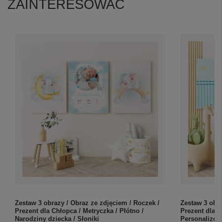
ZAINTERESOWAĆ
Zestaw 3 obrazy / Obraz ze zdjęciem / Roczek /
Zestaw 3 obra
Prezent dla Chłopca / Metryczka / Płótno /
Prezent dla C
Narodziny dziecka / Słoniki
Personalizow