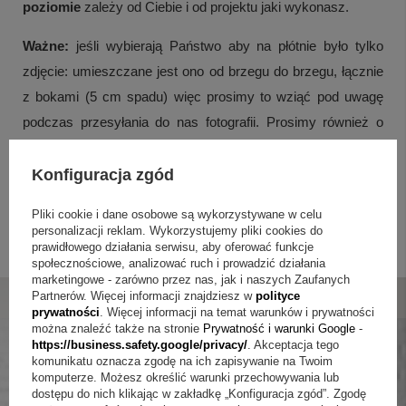
poziomie
zależy od Ciebie i od projektu jaki wykonasz.
Ważne:
jeśli wybierają Państwo aby na płótnie było tylko
zdjęcie:
umieszczane jest ono od brzegu do brzegu, łącznie
z bokami (5 cm spadu) więc prosimy to wziąć pod uwagę
podczas przesyłania do nas fotografii. Prosimy również o
przesyłanie zdjęć wysokiej jakości.
Konfiguracja zgód
Posiadamy również obrazy w innych rozmiarach oraz na
inne okazje, zapraszamy do całej naszej oferty.
Pliki cookie i dane osobowe są wykorzystywane w celu
personalizacji reklam. Wykorzystujemy pliki cookies do
prawidłowego działania serwisu, aby oferować funkcje
BRAK MOŻLIWOŚCI USŁUGI PAKOWANIA NA PREZENT
społecznościowe, analizować ruch i prowadzić działania
marketingowe - zarówno przez nas, jak i naszych Zaufanych
Partnerów. Więcej informacji znajdziesz w
polityce
prywatności
. Więcej informacji na temat warunków i prywatności
można znaleźć także na stronie
Prywatność i warunki Google
-
https://business.safety.google/privacy/
. Akceptacja tego
komunikatu oznacza zgodę na ich zapisywanie na Twoim
komputerze. Możesz określić warunki przechowywania lub
dostępu do nich klikając w zakładkę „Konfiguracja zgód”. Zgodę