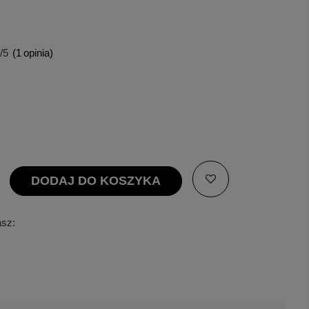
/5
(
1
opinia)
DODAJ DO KOSZYKA
asz: