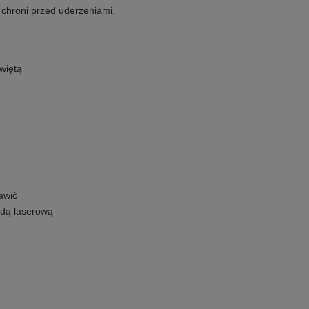
 chroni przed uderzeniami.
więtą
awić
dą laserową