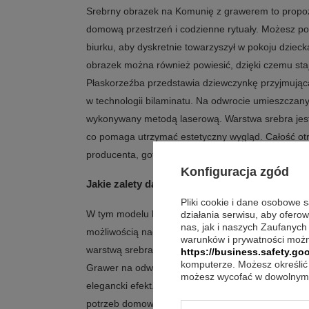
Srebrny obrazek na Komunię z grawerem to propo
domową przestrzeń i codzienne rytuały. Możesz po
biurku, aby dyskretnie towarzyszył w pokoju dziecka
obrazek można również powiesić, dzięki czemu sta
Płaskorzeźba przedstawia dziewczynkę przyjmując
w technologii bilaminatu. Na odwrocie umieszczany
wykonywany metodą laserową. Warstwa srebra jes
co pomaga utrzymać estetyczny wygląd. Całość ot
producenta, gotową do eleganckiego wręczenia.
Konfiguracja zgód
Jakie zalety daje ten obrazek na Komunię z 
Pliki cookie i dane osobowe 
W tym modelu liczy się połączenie symbolicznego
działania serwisu, aby ofero
nas, jak i naszych Zaufanych
możliwością nadania osobistego charakteru. Bilami
warunków i prywatności możn
warstwą srebra pr. 925, a delikatnie naniesione kol
https://business.safety.goo
komputerze. Możesz określić 
Grawer na odwrocie jest wykonywany laserowo, co
możesz wycofać w dowolnym 
elegancki efekt. To pamiątka, którą można wyeks
potrzeb domowej przestrzeni.