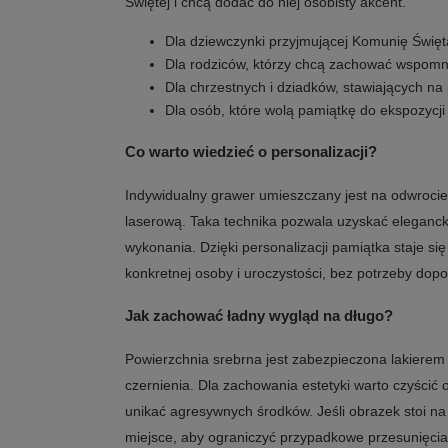
Świętej i chcą dodać do niej osobisty akcent.
Dla dziewczynki przyjmującej Komunię Święt
Dla rodziców, którzy chcą zachować wspomn
Dla chrzestnych i dziadków, stawiających na 
Dla osób, które wolą pamiątkę do ekspozycj
Co warto wiedzieć o personalizacji?
Indywidualny grawer umieszczany jest na odwroci
laserową. Taka technika pozwala uzyskać eleganck
wykonania. Dzięki personalizacji pamiątka staje si
konkretnej osoby i uroczystości, bez potrzeby dop
Jak zachować ładny wygląd na długo?
Powierzchnia srebrna jest zabezpieczona lakierem
czernienia. Dla zachowania estetyki warto czyścić o
unikać agresywnych środków. Jeśli obrazek stoi na
miejsce, aby ograniczyć przypadkowe przesunięcia.