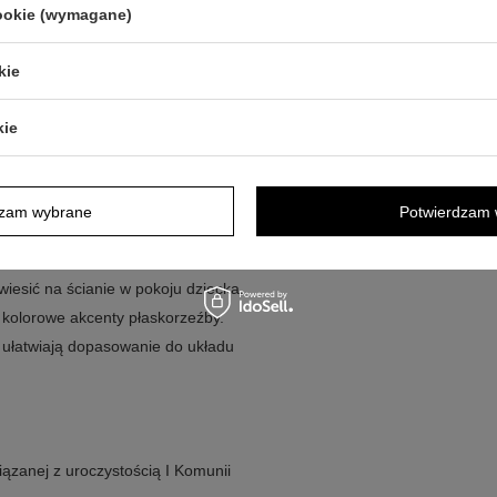
cookie (wymagane)
ze, wykonana w technologii bilaminatu
 i pomaga zachować blask
kie
ę podkreślają motyw
tce indywidualny charakter
kie
łatwia dopasowanie ekspozycji
dzam wybrane
Potwierdzam 
m, jasnym otoczeniu, jak i w
 pozostaje czytelna. Możesz ustawić go
wiesić na ścianie w pokoju dziecka.
i kolorowe akcenty płaskorzeźby.
i ułatwiają dopasowanie do układu
iązanej z uroczystością I Komunii