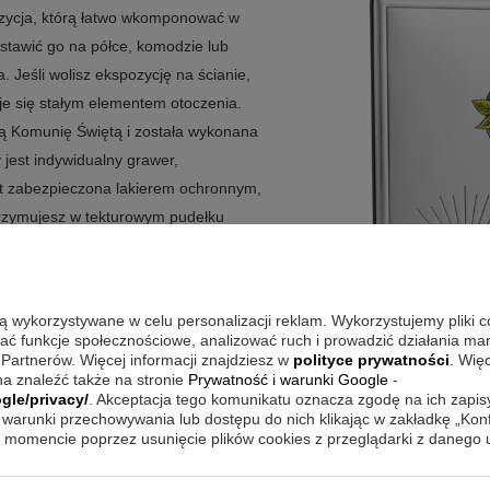
zycja, którą łatwo wkomponować w
stawić go na półce, komodzie lub
. Jeśli wolisz ekspozycję na ścianie,
je się stałym elementem otoczenia.
ą Komunię Świętą i została wykonana
 jest indywidualny grawer,
t zabezpieczona lakierem ochronnym,
rzymujesz w tekturowym pudełku
grawerem?
są wykorzystywane w celu personalizacji reklam. Wykorzystujemy pliki 
 motywu z solidnym wykonaniem oraz
wać funkcje społecznościowe, analizować ruch i prowadzić działania m
 Partnerów. Więcej informacji znajdziesz w
polityce prywatności
. Wię
nat łączy aluminiowe podłoże z
a znaleźć także na stronie
Prywatność i warunki Google
-
ory podkreślają detal płaskorzeźby.
gle/privacy/
. Akceptacja tego komunikatu oznacza zgodę na ich zapi
warunki przechowywania lub dostępu do nich klikając w zakładkę „Kon
 pozwala zachować wysoką jakość i
momencie poprzez usunięcie plików cookies z przeglądarki z danego
ponować na dwa sposoby, zależnie od