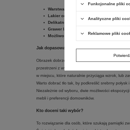
Funkcjonalne pliki 
Warstwa srebra pr. 925
na aluminiowej blas
Lakier ochronny
zabezpiecza powierzchnię
Analityczne pliki coo
Delikatne kolory
nanoszone na płaskorzeźb
Grawer laserowy na odwrocie
nadaje pamią
Reklamowe pliki coo
Możliwość postawienia lub powieszenia
u
Jak dopasować do stylu wnętrza?
Potwier
Obrazek dobrze prezentuje się zarówno w spokojny
przestrzeni z wyraźnymi dodatkami, bo jego forma
w miejscu, które naturalnie przyciąga wzrok, lub za
Warto dobrać tło tak, by podkreślić srebrny połysk 
Niezależnie od wyboru, dwie możliwości ekspozycj
mebli i preferencji domowników.
Kto doceni taki wybór?
To rozwiązanie dla osób, które szukają pamiątki zw