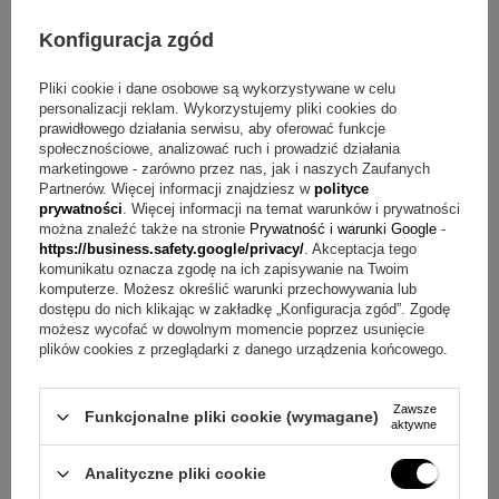
999.95.
Motyw: Święta Rodzina z Dzieciątkiem Jezus
Konfiguracja zgód
Kompozycja: ułożenie postaci przypomina kształt serca
Wygląd podstawy: nadrukowana imitacja pobielonej deski
Pliki cookie i dane osobowe są wykorzystywane w celu
personalizacji reklam. Wykorzystujemy pliki cookies do
Charakter podstawy: postarzony
prawidłowego działania serwisu, aby oferować funkcje
Miejsce grawerunku: na odwrocie obrazka
społecznościowe, analizować ruch i prowadzić działania
Limit grawerunku: 7 linijek po ok. 30 znaków
marketingowe - zarówno przez nas, jak i naszych Zaufanych
Sposób ekspozycji: można powiesić lub podstawić przy
Partnerów. Więcej informacji znajdziesz w
polityce
prywatności
. Więcej informacji na temat warunków i prywatności
pomocy dołączonej podstawki
można znaleźć także na stronie
Prywatność i warunki Google
-
https://business.safety.google/privacy/
. Akceptacja tego
Co otrzymujesz w cenie?
komunikatu oznacza zgodę na ich zapisywanie na Twoim
komputerze. Możesz określić warunki przechowywania lub
Posrebrzany obrazek ze Świętą Rodziną
dostępu do nich klikając w zakładkę „Konfiguracja zgód”. Zgodę
możesz wycofać w dowolnym momencie poprzez usunięcie
Grawerunek na odwrocie ( 7 linijek po ok. 30 znaków)
plików cookies z przeglądarki z danego urządzenia końcowego.
Podstawka
Pudełko producenta
Zawsze
Funkcjonalne pliki cookie (wymagane)
aktywne
Q&A w skrócie o grawerunku na odwrocie
Analityczne pliki cookie
Pytanie:
Jak wykonać grawerunek na odwrocie?