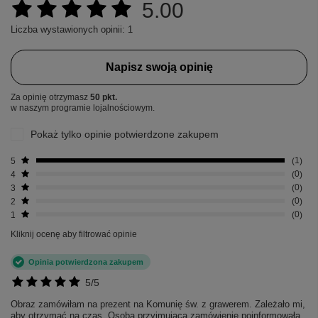
5.00
Liczba wystawionych opinii: 1
Napisz swoją opinię
Za opinię otrzymasz
50 pkt.
w naszym programie lojalnościowym.
Pokaż tylko opinie potwierdzone zakupem
5
1
4
0
3
0
2
0
1
0
Kliknij ocenę aby filtrować opinie
Opinia potwierdzona zakupem
5/5
Obraz zamówiłam na prezent na Komunię św. z grawerem. Zależało mi,
aby otrzymać na czas. Osoba przyjmująca zamówienie poinformowała