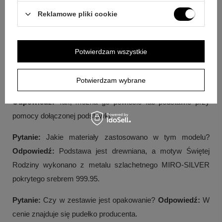
Odpowiedź:
Grawerunek wykonuje się na odwrocie
Reklamowe pliki cookie
obrazka jako indywidualny tekst przygotowany do
umieszczenia w kilku linijkach.
Potwierdzam wszystkie
Pytanie:
Jak długi może być tekst grawerunku?
Odpowiedź:
Przewidziano 7 linijek po ok. 30 znaków.
Potwierdzam wybrane
Pytanie:
Czy obrazek można ustawić i powiesić?
Odpowiedź:
Tak, można go powiesić lub podstawić przy
pomocy dołączonej podstawki.
Pytanie:
Jakie materiały zastosowano w tym modelu?
Odpowiedź:
Podstawa jest drewniana, a motyw Świętej
Rodziny wykonano z metalu szlachetnego MIRO-SILVER
pokrytego srebrem 999.95.
Pytanie:
Czy w zestawie jest opakowanie?
Odpowiedź:
W
cenie znajduje się pudełko producenta.