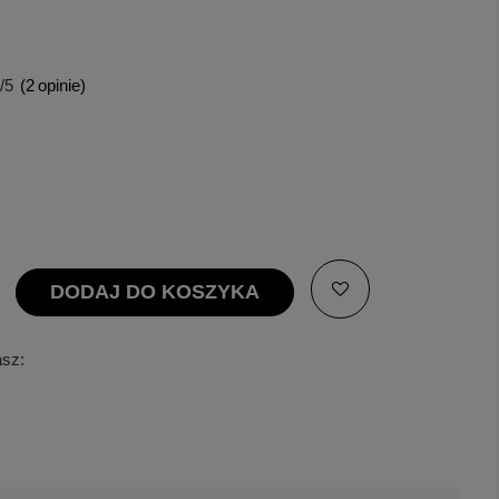
/5
(
2
opinie)
DODAJ DO KOSZYKA
asz: