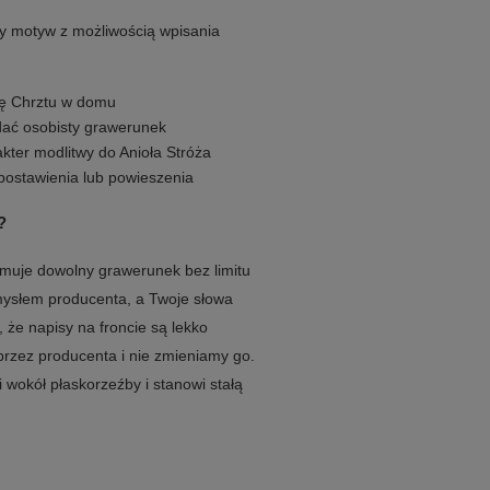
ny motyw z możliwością wpisania
kę Chrztu w domu
odać osobisty grawerunek
akter modlitwy do Anioła Stróża
 postawienia lub powieszenia
?
jmuje dowolny grawerunek bez limitu
mysłem producenta, a Twoje słowa
 że napisy na froncie są lekko
 przez producenta i nie zmieniamy go.
 wokół płaskorzeźby i stanowi stałą