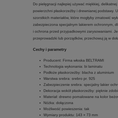
Do pielęgnacji najlepiej używać miękkiej, delikatnej
powierzchni płaskorzeźby i drewnianej podstawy. U
szorstkich materiałów, które mogłyby zmatowić wyk
zabezpieczona specjalnym lakierem ochronnym, dla
i ochrona przed przypadkowymi zarysowaniami. Je
przeprowadzki lub porządków, przechowuj ją w do
Cechy i parametry
Producent: Firma włoska BELTRAMI
Technologia wykonania: bi laminatu
Podłoże płaskorzeźby: blacha z aluminium
Warstwa srebra: srebro pr. 925
Zabezpieczenie srebra: specjalny lakier och
Dekoracja wokół płaskorzeźby: pięknie zdobi
Materiał: drewno pomalowane na kolor beż
Nóżka: dołączona
Możliwość powieszenia: tak
Wymiary produktu: 143 × 73 mm