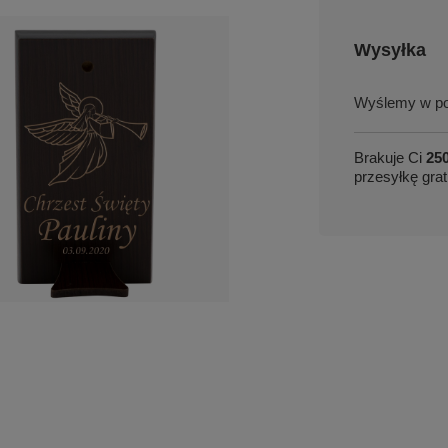
Wysyłka
w po
Brakuje Ci
250
przesyłkę grat