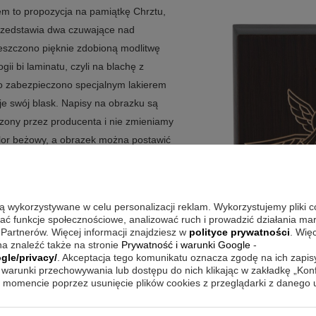
em to propozycja na pamiątkę Chrztu,
przedstawia dwa czuwające nad
ieszczono pięknie zdobioną modlitwę
ii bi laminatu, czyli na blachę z
ro zabezpieczono specjalnym lakierem
je swój blask. Napisy na obrazku są
zczony przez producenta i nie zmieniamy
lor beżowy, a obrazek można postawić
e pudełeczko, a na odwrocie można
enie?
są wykorzystywane w celu personalizacji reklam. Wykorzystujemy pliki 
wać funkcje społecznościowe, analizować ruch i prowadzić działania m
 Partnerów. Więcej informacji znajdziesz w
polityce prywatności
. Wię
sto szukają osoby wybierające
a znaleźć także na stronie
Prywatność i warunki Google
-
rma oraz możliwość dodania osobistego
gle/privacy/
. Akceptacja tego komunikatu oznacza zgodę na ich zapi
warunki przechowywania lub dostępu do nich klikając w zakładkę „Kon
ykończenie pomagają utrzymać
momencie poprzez usunięcie plików cookies z przeglądarki z danego
łębi kompozycji. Modlitwa do Anioła
zysty charakter. Ponieważ tekst na