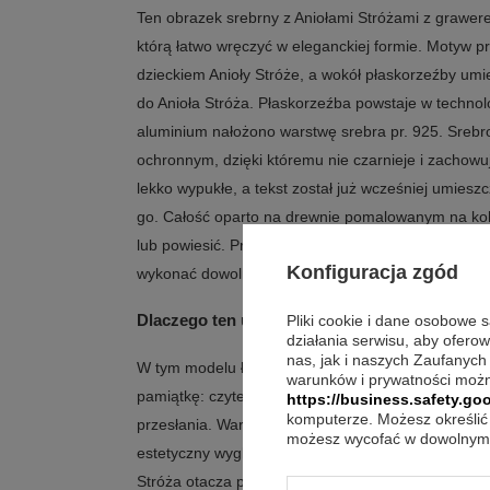
Ten obrazek srebrny z Aniołami Stróżami z grawer
którą łatwo wręczyć w eleganckiej formie. Motyw 
dzieckiem Anioły Stróże, a wokół płaskorzeźby um
do Anioła Stróża. Płaskorzeźba powstaje w technolog
aluminium nałożono warstwę srebra pr. 925. Sreb
ochronnym, dzięki któremu nie czarnieje i zachowu
lekko wypukłe, a tekst został już wcześniej umies
go. Całość oparto na drewnie pomalowanym na ko
lub powiesić. Produkt jest zapakowany w tekturow
Konfiguracja zgód
wykonać dowolny grawerunek bez limitu znaków.
Dlaczego ten upominek z grawerem robi wraż
Pliki cookie i dane osobowe 
działania serwisu, aby ofero
nas, jak i naszych Zaufanych
W tym modelu łączą się trzy elementy, których czę
warunków i prywatności możn
pamiątkę: czytelny motyw opieki, dopracowana fo
https://business.safety.goo
komputerze. Możesz określić 
przesłania. Warstwa srebra pr. 925 i ochronne w
możesz wycofać w dowolnym 
estetyczny wygląd, a lekko wypukłe napisy dodają g
Stróża otacza płaskorzeźbę i buduje spokojny, uroc