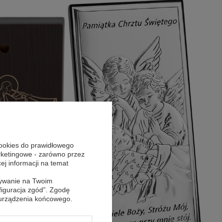
cookies do prawidłowego
arketingowe - zarówno przez
cej informacji na temat
sywanie na Twoim
figuracja zgód”. Zgodę
 urządzenia końcowego.