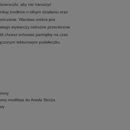
 ściereczki, aby nie naruszyć
nikaj środków o silnym działaniu oraz
ończenie. Warstwa srebra jest
tego wystarczy ostrożne przecieranie
śli chcesz schować pamiątkę na czas
łączonym tekturowym pudełeczku.
ronny
ona modlitwa do Anioła Stróża
owy