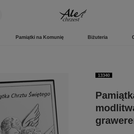
Pamiątki na Komunię
Biżuteria
13340
Pamiątk
modlitwą
grawer