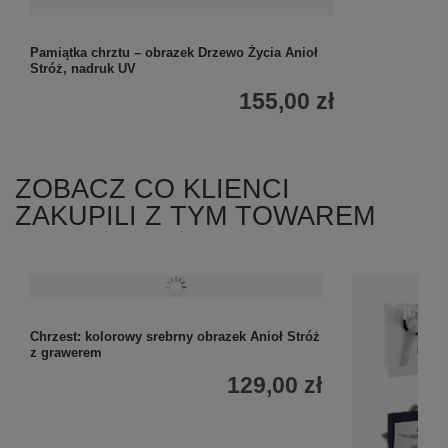
Pamiątka chrztu – obrazek Drzewo Życia Anioł
Pamiątka I K
Stróż, nadruk UV
dziewczynka
155,00 zł
ZOBACZ CO KLIENCI
ZAKUPILI Z TYM TOWAREM