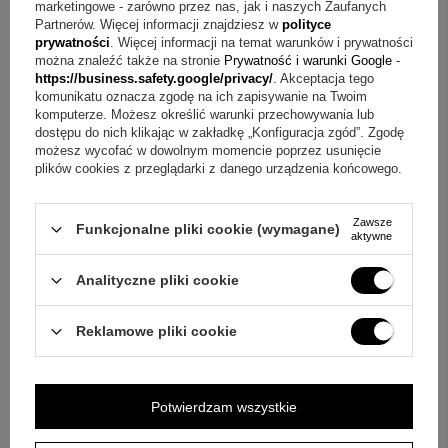
marketingowe - zarówno przez nas, jak i naszych Zaufanych
Najczęstsze wątpliwości o grawerze na belce
Partnerów. Więcej informacji znajdziesz w
polityce
prywatności
. Więcej informacji na temat warunków i prywatności
można znaleźć także na stronie
Prywatność i warunki Google
-
Pytanie:
Jak wygląda ta zawieszka?
Odpowiedź:
To
https://business.safety.google/privacy/
. Akceptacja tego
drewniany obrazek w formie zawieszki z elementami na
komunikatu oznacza zgodę na ich zapisywanie na Twoim
komputerze. Możesz określić warunki przechowywania lub
grubych sznurkach, w kolorach białym, szarym i niebieskim.
dostępu do nich klikając w zakładkę „Konfiguracja zgód”. Zgodę
możesz wycofać w dowolnym momencie poprzez usunięcie
Pytanie:
Jakie motywy znajdują się na sznurkach?
plików cookies z przeglądarki z danego urządzenia końcowego.
Odpowiedź:
Zawieszone są gwiazdki, serca oraz
największa postać, czyli ptaszek.
Zawsze
Funkcjonalne pliki cookie (wymagane)
aktywne
Pytanie:
Jak wykonywany jest grawer?
Odpowiedź:
Analityczne pliki cookie
Grawerunek umieszczamy na głównej belce w górnej części
i wykonujemy go techniką grawerowania laserowego.
Reklamowe pliki cookie
Pytanie:
Jakie okazje pasują do tej pamiątki?
Odpowiedź:
Zawieszka została opisana jako pamiątka z okazji chrztu,
Potwierdzam wszystkie
roczku oraz kolejnych urodzin.