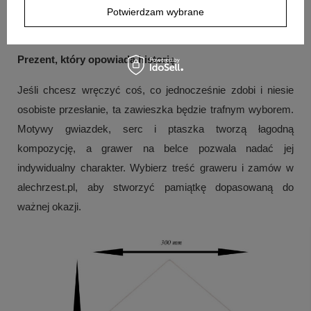
Pytanie:
Jak rozliczany jest grawer?
Odpowiedź:
W opisie
Potwierdzam wybrane
produktu wskazano, że grawer jest gratis.
Prezent, który opowiada historię
Jeśli chcesz wręczyć coś, co jednocześnie zdobi i niesie
osobiste przesłanie, ta zawieszka będzie trafnym wyborem.
Motywy gwiazdek, serc i ptaszka tworzą łagodną
kompozycję, a grawer na belce pozwala nadać jej
indywidualny charakter. Wybierz treść graweru i zamów w
alechrzest.pl, aby stworzyć pamiątkę dopasowaną do
ważnej okazji.