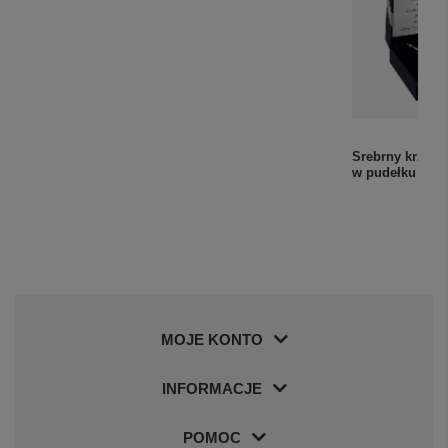
Chrzest: kolorowy srebrny obrazek Anioł Stróż
Srebrny krzyży
z grawerem
w pudełku
129,00 zł
MOJE KONTO
INFORMACJE
POMOC