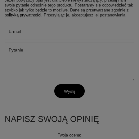
Jeżeli powyższy opis jest dla Ciebie niewystarczający, prześlij nam
swoje pytanie odnośnie tego produktu. Postaramy się odpowiedzieć tak
szybko jak tylko będzie to możliwe.
Dane są przetwarzane zgodnie z
polityką prywatności
. Przesyłając je, akceptujesz jej postanowienia.
E-mail
Pytanie
Wyślij
NAPISZ SWOJĄ OPINIĘ
Twoja ocena: