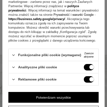
marketingowe - zarówno przez nas, jak i naszych Zaufanych
Partnerów. Więcej informacji znajdziesz w
polityce
oprawy.
prywatności
. Więcej informacji na temat warunków i prywatności
można znaleźć także na stronie
Prywatność i warunki Google
-
Pamiątka, do której się wraca
https://business.safety.google/privacy/
. Akceptacja tego
komunikatu oznacza zgodę na ich zapisywanie na Twoim
Jeśli chcesz podarować coś osobistego i eleganckiego,
komputerze. Możesz określić warunki przechowywania lub
dostępu do nich klikając w zakładkę „Konfiguracja zgód”. Zgodę
wybierz plakat ze zdjęciem dziecka i dedykacją. To
możesz wycofać w dowolnym momencie poprzez usunięcie
plików cookies z przeglądarki z danego urządzenia końcowego.
pamiątka, która zostaje w domu na długo i przypomina o
uroczystości za każdym razem, gdy na nią spojrzysz.
Zawsze
Funkcjonalne pliki cookie (wymagane)
aktywne
Analityczne pliki cookie
Reklamowe pliki cookie
Potwierdzam wszystkie