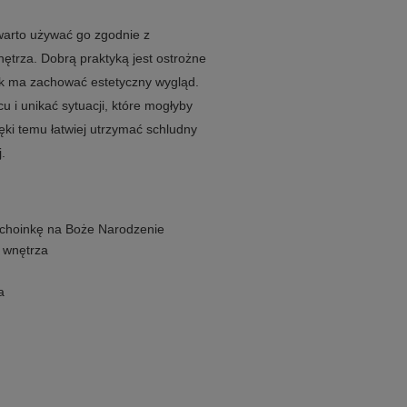
 warto używać go zgodnie z
trza. Dobrą praktyką jest ostrożne
k ma zachować estetyczny wygląd.
 i unikać sytuacji, które mogłyby
ęki temu łatwiej utrzymać schludny
.
d choinkę na Boże Narodzenie
 wnętrza
a