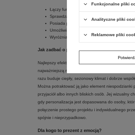
Funkcjonalne pliki 
Łączy funkcję dekoracyjnego dodatku z rolą 
Sprawdza się jako prezent na Mikołajki lub
Analityczne pliki coo
Posiada personalizowaną poszewkę dopasow
Umożliwia umieszczenie indywidualnego tekst
Reklamowe pliki coo
Wyróżnia się świątecznym projektem z czerw
Jak zadbać o pierwszy efekt po rozpakowaniu
Potwier
Najlepszy efekt daje wręczenie jej jako gotowego
najważniejszą rolę gra osobisty nadruk. Dzięki św
razu buduje ciepły, sezonowy klimat i dobrze wsp
Można potraktować ją jako element niespodzianki p
przyjaciół albo innych bliskich osób. Jej wizualny 
gdy personalizacja jest dopasowana do osoby, któr
połączenie prostego projektu i indywidualnego prz
spójnie i nieprzypadkowo.
Dla kogo to prezent z emocją?