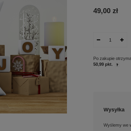
49,00 zł
Po zakupie otrzym
50,99 pkt.
Wysyłka
we w