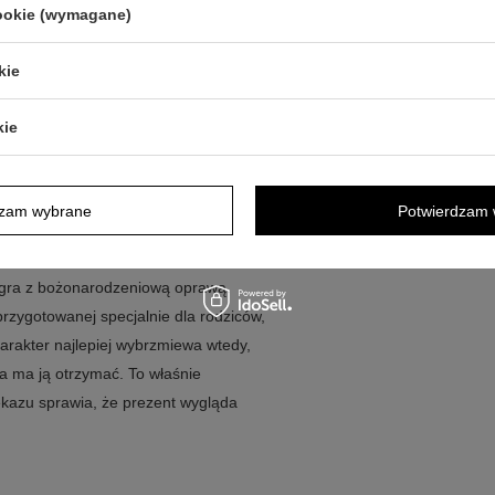
cookie (wymagane)
symbolicznej pamiątki
 pod choinkę na Boże Narodzenie
kie
ywaną do własnej wizji
u lub grafiki
kie
oną wstążką i listkami ostrokrzewu
?
dzam wybrane
Potwierdzam 
, przemyślanego upominku, w którym
iątecznemu projektowi poduszka od
ółgra z bożonarodzeniową oprawą.
rzygotowanej specjalnie dla rodziców,
charakter najlepiej wybrzmiewa wtedy,
a ma ją otrzymać. To właśnie
ekazu sprawia, że prezent wygląda