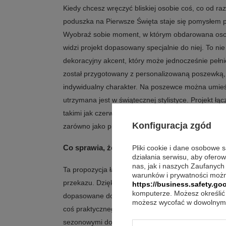
Kiedy chcesz wręczyć bliskiej osobie coś, co od raz
poduszka na Pierwsze Święta staje się pomysłem p
Wyobraź sobie moment, w którym obdarowana oso
widzi projekt dopasowany specjalnie do niej. To nie
dekoracyjny akcent, który może jednocześnie pełni
został przygotowany z personalizowaną poszewką,
indywidualny charakter. Na poszewce można umieści
utrzymana jest w świątecznej stylistyce. Projekt łą
takimi jak czerwona wstążka i listki ostrokrzewu. 
Konfiguracja zgód
zarówno jako prezent na Mikołajki, jak i pod choin
Co sprawia, że to trafiony wybór?
Pliki cookie i dane osobowe 
działania serwisu, aby ofero
nas, jak i naszych Zaufanych
Ta propozycja łączy funkcję dekoracyjną z możliwo
warunków i prywatności możn
przekazu. Dzięki temu produkt nie kończy się na 
https://business.safety.goo
komputerze. Możesz określić 
dopasowane do konkretnej osoby i okazji. To rozwi
możesz wycofać w dowolnym 
coś praktycznego, a jednocześnie spójnego z klimat
sezonowymi dodatkami sprawia, że całość prezentuje