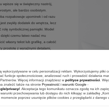
u wpisze się w świąteczny nastrój,
rostym, ale bardzo osobistym.
ba rozpakowuje upominek i od razu
 jest zwykły dodatek do wnętrza, lecz
ć rolę symbolicznej pamiątki. Model
 dzięki czemu łatwo nadać mu
ć własny tekst lub grafikę, a całość
czy prostotę z wyraźnymi detalami,
Taki upominek dobrze odnajduje się
kę na Boże Narodzenie.
są wykorzystywane w celu personalizacji reklam. Wykorzystujemy pliki 
wać funkcje społecznościowe, analizować ruch i prowadzić działania m
 Partnerów. Więcej informacji znajdziesz w
polityce prywatności
. Wię
ścią stworzenia bardziej osobistego
a znaleźć także na stronie
Prywatność i warunki Google
-
samym wyglądzie, ale zyskuje znaczenie
gle/privacy/
. Akceptacja tego komunikatu oznacza zgodę na ich zapi
warunki przechowywania lub dostępu do nich klikając w zakładkę „Kon
ązanie dla tych, którzy chcą podarować
momencie poprzez usunięcie plików cookies z przeglądarki z danego
em świąt. Prosty projekt z
 się estetycznie i czytelnie.