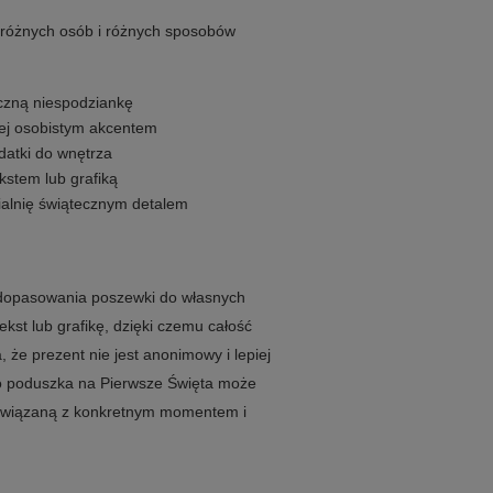
różnych osób i różnych sposobów
eczną niespodziankę
ziej osobistym akcentem
odatki do wnętrza
kstem lub grafiką
pialnię świątecznym detalem
 dopasowania poszewki do własnych
ekst lub grafikę, dzięki czemu całość
 że prezent nie jest anonimowy i lepiej
go poduszka na Pierwsze Święta może
ą związaną z konkretnym momentem i