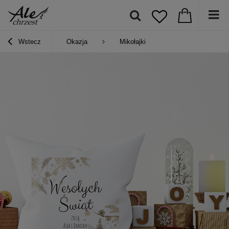
Wstecz
Okazja
Mikołajki