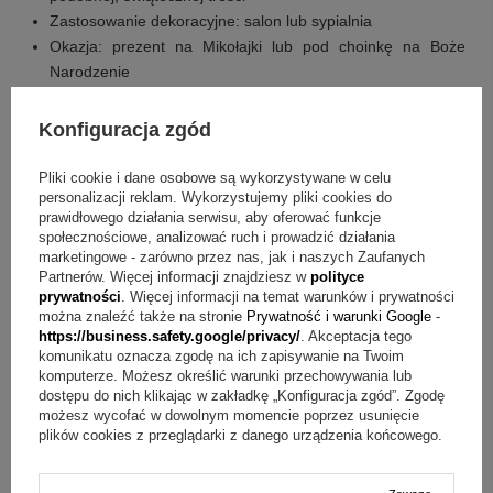
Zastosowanie dekoracyjne: salon lub sypialnia
Okazja: prezent na Mikołajki lub pod choinkę na Boże
Narodzenie
Wymiary produktu: 37 cm x 37 cm
Materiał: wysokiej jakości poliester
Konfiguracja zgód
Jakie elementy zawiera zestaw?
Pliki cookie i dane osobowe są wykorzystywane w celu
personalizacji reklam. Wykorzystujemy pliki cookies do
Poduszka
prawidłowego działania serwisu, aby oferować funkcje
społecznościowe, analizować ruch i prowadzić działania
Poszewka z projektem na Święta
marketingowe - zarówno przez nas, jak i naszych Zaufanych
Personalizowany nadruk na poszewce
Partnerów. Więcej informacji znajdziesz w
polityce
prywatności
. Więcej informacji na temat warunków i prywatności
FAQ – szybkie odpowiedzi o poduszce świątecznej z
można znaleźć także na stronie
Prywatność i warunki Google
-
https://business.safety.google/privacy/
. Akceptacja tego
napisem
komunikatu oznacza zgodę na ich zapisywanie na Twoim
komputerze. Możesz określić warunki przechowywania lub
Pytanie:
Jak można spersonalizować tę poduszkę?
dostępu do nich klikając w zakładkę „Konfiguracja zgód”. Zgodę
możesz wycofać w dowolnym momencie poprzez usunięcie
Odpowiedź:
Na środku projektu można umieścić napis
plików cookies z przeglądarki z danego urządzenia końcowego.
"Wesołych Świąt" i podpis od kogo są życzenia lub tekst o
podobnej, świątecznej treści.