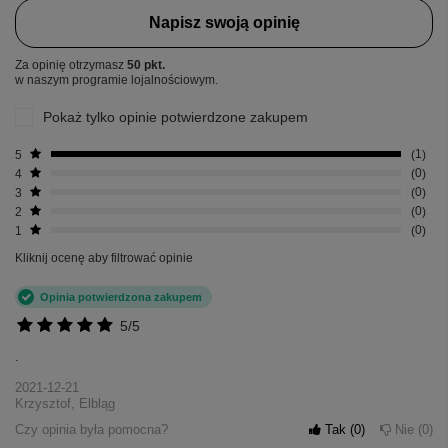
Napisz swoją opinię
Za opinię otrzymasz
50 pkt.
w naszym programie lojalnościowym.
Pokaż tylko opinie potwierdzone zakupem
5
1
4
0
3
0
2
0
1
0
Kliknij ocenę aby filtrować opinie
Opinia potwierdzona zakupem
5/5
.
2021-12-21
Krzysztof, Elbląg
Czy opinia była pomocna?
Tak
0
Nie
0