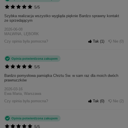
5/5
Szybka realizacja wszystko wygląda pięknie Bardzo sprawny kontakt
ze sprzedającym
2026-06-08
MALWINA, LĘBORK
Czy opinia była pomocna?
Tak
1
Nie
0
Opinia potwierdzona zakupem
5/5
Bardzo pomysłowa pamiątka Chrztu Sw. w sam raz dla moich dwóch
prawnuczków
2026-03-16
Ewa Maria, Warszawa
Czy opinia była pomocna?
Tak
0
Nie
2
Opinia potwierdzona zakupem
5/5