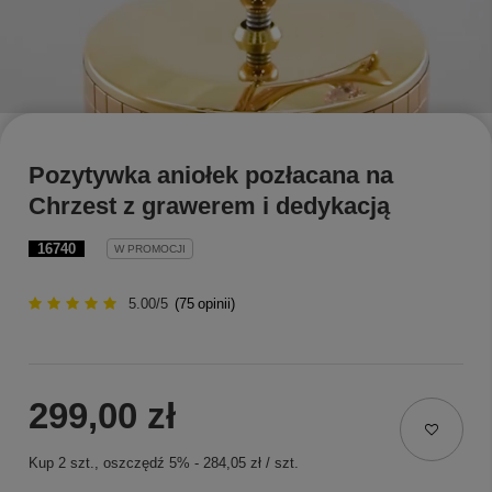
Pozytywka aniołek pozłacana na
Chrzest z grawerem i dedykacją
16740
W PROMOCJI
5.00/5
(
75
opinii)
299,00 zł
Kup
2
szt.
, oszczędź
5
%
-
284,05 zł
/
szt.