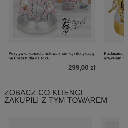
Pozytywka karuzela różowa z ramką i dedykacją
Pozłacana po
na Chrzest dla dziecka
grawerem na 
299,00 zł
ZOBACZ CO KLIENCI
ZAKUPILI Z TYM TOWAREM