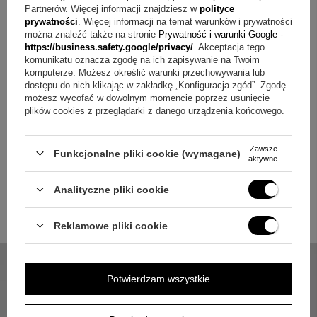
Pytanie:
Jak wygląda dedykacja w pudełku?
Odpowiedź:
Partnerów. Więcej informacji znajdziesz w
polityce
W pudełku umieszczana jest dowolna dedykacja na
prywatności
. Więcej informacji na temat warunków i prywatności
można znaleźć także na stronie
Prywatność i warunki Google
-
tabliczce.
https://business.safety.google/privacy/
. Akceptacja tego
komunikatu oznacza zgodę na ich zapisywanie na Twoim
Mały przedmiot, wielkie emocje
komputerze. Możesz określić warunki przechowywania lub
dostępu do nich klikając w zakładkę „Konfiguracja zgód”. Zgodę
możesz wycofać w dowolnym momencie poprzez usunięcie
Jeśli zależy Ci na połączeniu pozłacanej formy aniołka,
plików cookies z przeglądarki z danego urządzenia końcowego.
austriackich kryształów i melodii "Amazing Grace" z
personalizacją, ten zestaw porządkuje wszystko w jednym
Zawsze
Funkcjonalne pliki cookie (wymagane)
aktywne
wyborze. Grawerowanie laserem na podstawie nadaje
osobisty ton, a dedykacja na tabliczce w pudełku domyka
Analityczne pliki cookie
oprawę wręczenia. To propozycja, która zostaje w domu jako
element wnętrza i przypomina o ważnej uroczystości.
Reklamowe pliki cookie
Potwierdzam wszystkie