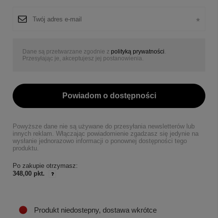
Dane są przetwarzane zgodnie z
polityką prywatności
.
Przesyłając je, akceptujesz jej postanowienia.
Powiadom o dostępności
Powyższe dane nie są używane do przesyłania newsletterów lub
innych reklam. Włączając powiadomienie zgadzasz się jedynie na
wysłanie jednorazowo informacji o ponownej dostępności tego
produktu.
Po zakupie otrzymasz:
348,00 pkt.
Produkt niedostepny, dostawa wkrótce