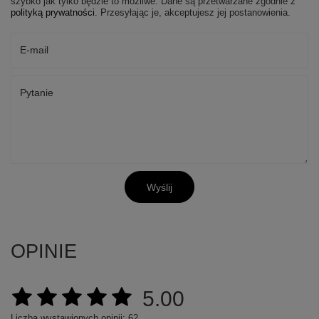
szybko jak tylko będzie to możliwe.
Dane są przetwarzane zgodnie z
polityką prywatności
. Przesyłając je, akceptujesz jej postanowienia.
E-mail
Pytanie
Wyślij
OPINIE
5.00
Liczba wystawionych opinii: 62