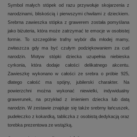
Symbol małych stópek od razu przywołuje skojarzenia z
narodzinami, bliskością i pierwszymi chwilami z dzieckiem.
Srebrna zawieszka stópka z grawerem została pomyślana
jako biżuteria, która może zatrzymać te emocje w osobistej
formie. To szczególnie trafny wybór dla młodej mamy,
zwłaszcza gdy ma być czułym podziękowaniem za cud
narodzin. Motyw stópki dziecka uzupełnia niebieska
cyrkonia, która dodaje całości delikatnego akcentu.
Zawieszkę wykonano w całości ze srebra o próbie 925,
dlatego całość ma spójny, jubilerski charakter. Na
powierzchni można wykonać niewielki, indywidualny
grawerunek, na przykład z imieniem dziecka lub datą
narodzin. W zestawie znajduje się także srebrny łańcuszek,
pudełeczko z kokardką, tabliczka z osobistą dedykacją oraz
torebka prezentowa ze wstążką.