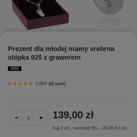
Prezent dla młodej mamy srebrna
stópka 925 z grawerem
4555
5.00/5
(
62
opinii)
139,00 zł
Kup
2
szt.
, oszczędź
5
%
-
132,05 zł
/
szt.