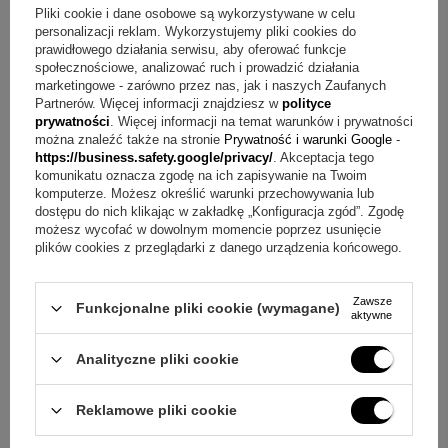
Pliki cookie i dane osobowe są wykorzystywane w celu
personalizacji reklam. Wykorzystujemy pliki cookies do
Gotowy pomysł na prezent
prawidłowego działania serwisu, aby oferować funkcje
społecznościowe, analizować ruch i prowadzić działania
Jeśli szukasz biżuterii, która niesie wyraźną symbolikę i
marketingowe - zarówno przez nas, jak i naszych Zaufanych
Partnerów. Więcej informacji znajdziesz w
polityce
pozwala dodać osobisty akcent, ta srebrna stópka będzie
prywatności
. Więcej informacji na temat warunków i prywatności
można znaleźć także na stronie
Prywatność i warunki Google
-
bardzo dobrym wyborem. Połączenie motywu narodzin,
https://business.safety.google/privacy/
. Akceptacja tego
grawerunku i gotowego zestawu prezentowego tworzy
komunikatu oznacza zgodę na ich zapisywanie na Twoim
komputerze. Możesz określić warunki przechowywania lub
spójną całość, którą można wręczyć bez przypadkowości.
dostępu do nich klikając w zakładkę „Konfiguracja zgód”. Zgodę
To upominek dla osoby bliskiej, który łączy emocje, pamięć o
możesz wycofać w dowolnym momencie poprzez usunięcie
plików cookies z przeglądarki z danego urządzenia końcowego.
ważnym dniu i subtelną formę noszoną na co dzień.
Zawsze
Funkcjonalne pliki cookie (wymagane)
aktywne
Analityczne pliki cookie
Reklamowe pliki cookie