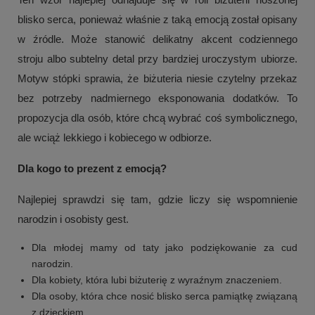
blisko serca, ponieważ właśnie z taką emocją został opisany
w źródle. Może stanowić delikatny akcent codziennego
stroju albo subtelny detal przy bardziej uroczystym ubiorze.
Motyw stópki sprawia, że biżuteria niesie czytelny przekaz
bez potrzeby nadmiernego eksponowania dodatków. To
propozycja dla osób, które chcą wybrać coś symbolicznego,
ale wciąż lekkiego i kobiecego w odbiorze.
Dla kogo to prezent z emocją?
Najlepiej sprawdzi się tam, gdzie liczy się wspomnienie
narodzin i osobisty gest.
Dla młodej mamy od taty jako podziękowanie za cud
narodzin.
Dla kobiety, która lubi biżuterię z wyraźnym znaczeniem.
Dla osoby, która chce nosić blisko serca pamiątkę związaną
z dzieckiem.