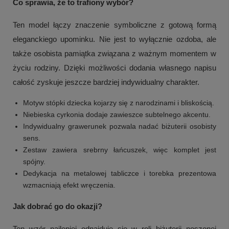
Co sprawia, że to trafiony wybór?
Ten model łączy znaczenie symboliczne z gotową formą
eleganckiego upominku. Nie jest to wyłącznie ozdoba, ale
także osobista pamiątka związana z ważnym momentem w
życiu rodziny. Dzięki możliwości dodania własnego napisu
całość zyskuje jeszcze bardziej indywidualny charakter.
Motyw stópki dziecka kojarzy się z narodzinami i bliskością.
Niebieska cyrkonia dodaje zawieszce subtelnego akcentu.
Indywidualny grawerunek pozwala nadać biżuterii osobisty
sens.
Zestaw zawiera srebrny łańcuszek, więc komplet jest
spójny.
Dedykacja na metalowej tabliczce i torebka prezentowa
wzmacniają efekt wręczenia.
Jak dobrać go do okazji?
Ten wzór najlepiej odnajduje się w roli biżuterii noszonej