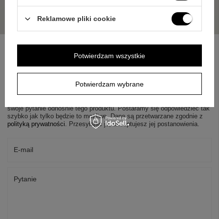
Reklamowe pliki cookie
Potwierdzam wszystkie
ZAPYTAJ O PRODUKT
Potwierdzam wybrane
Jeżeli powyższy opis jest dla Ciebie niewystarczający, prześlij nam
swoje pytanie odnośnie tego produktu. Postaramy się odpowiedzieć tak
szybko jak tylko będzie to możliwe.
Dane są przetwarzane zgodnie z
polityką prywatności
. Przesyłając je, akceptujesz jej postanowienia.
E-mail
Pytanie