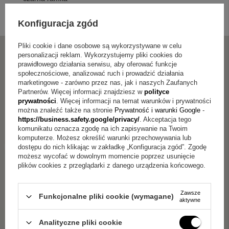
plakat w dowolnie wybranym wzorze według wykonanego
projektu przez siebie
Konfiguracja zgód
Pliki cookie i dane osobowe są wykorzystywane w celu
personalizacji reklam. Wykorzystujemy pliki cookies do
prawidłowego działania serwisu, aby oferować funkcje
społecznościowe, analizować ruch i prowadzić działania
marketingowe - zarówno przez nas, jak i naszych Zaufanych
Partnerów. Więcej informacji znajdziesz w
polityce
prywatności
. Więcej informacji na temat warunków i prywatności
można znaleźć także na stronie
Prywatność i warunki Google
-
https://business.safety.google/privacy/
. Akceptacja tego
komunikatu oznacza zgodę na ich zapisywanie na Twoim
komputerze. Możesz określić warunki przechowywania lub
dostępu do nich klikając w zakładkę „Konfiguracja zgód”. Zgodę
możesz wycofać w dowolnym momencie poprzez usunięcie
plików cookies z przeglądarki z danego urządzenia końcowego.
Zawsze
Funkcjonalne pliki cookie (wymagane)
aktywne
Analityczne pliki cookie