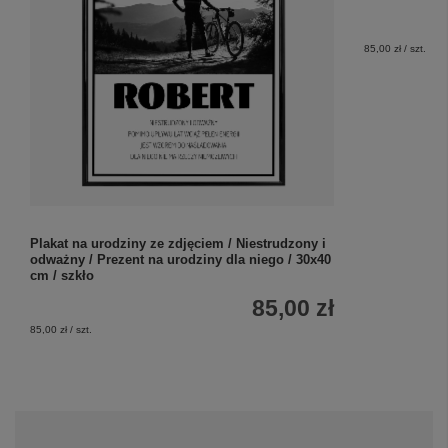
Plakat na urodziny ze zdjęciem / Niestrudzony i
Prezent dla p
odważny / Prezent na urodziny dla niego / 30x40
Najlepszy prz
cm / szkło
szkło
85,00 zł
85,00 zł / szt.
85,00 zł / szt.