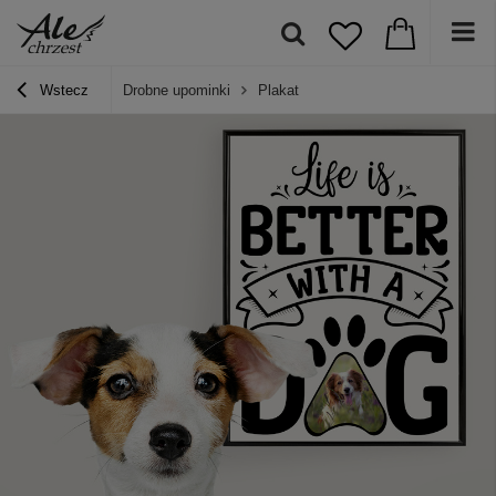
Wstecz
Drobne upominki
Plakat