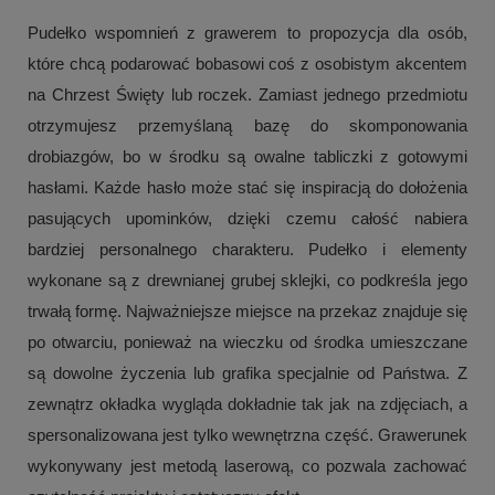
Pudełko wspomnień z grawerem to propozycja dla osób,
które chcą podarować bobasowi coś z osobistym akcentem
na Chrzest Święty lub roczek. Zamiast jednego przedmiotu
otrzymujesz przemyślaną bazę do skomponowania
drobiazgów, bo w środku są owalne tabliczki z gotowymi
hasłami. Każde hasło może stać się inspiracją do dołożenia
pasujących upominków, dzięki czemu całość nabiera
bardziej personalnego charakteru. Pudełko i elementy
wykonane są z drewnianej grubej sklejki, co podkreśla jego
trwałą formę. Najważniejsze miejsce na przekaz znajduje się
po otwarciu, ponieważ na wieczku od środka umieszczane
są dowolne życzenia lub grafika specjalnie od Państwa. Z
zewnątrz okładka wygląda dokładnie tak jak na zdjęciach, a
spersonalizowana jest tylko wewnętrzna część. Grawerunek
wykonywany jest metodą laserową, co pozwala zachować