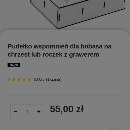
Pudełko wspomnień dla bobasa na
chrzest lub roczek z grawerem
8620
5.00/5
(
1
opinia)
55,00 zł