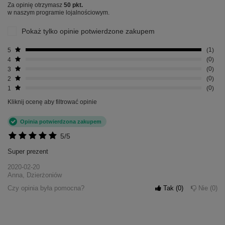
Za opinię otrzymasz
50 pkt.
w naszym programie lojalnościowym.
Pokaż tylko opinie potwierdzone zakupem
5
1
4
0
3
0
2
0
1
0
Kliknij ocenę aby filtrować opinie
Opinia potwierdzona zakupem
5/5
Super prezent
2020-02-20
Anna, Dzierżoniów
Czy opinia była pomocna?
Tak
0
Nie
0