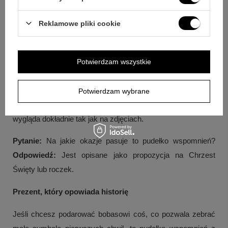
umieszczamy dowolne życzenia lub grafikę specjalnie od
Państwa, a spersonalizowana jest tylko wewnętrzna część.
Reklamowe pliki cookie
Pytanie:
Jaką metodą wykonywany jest grawerunek?
Odpowiedź:
Grawerunek zostanie wykonany metodą
Potwierdzam wszystkie
laserową.
Pytanie:
Czy z zewnątrz pudełko zmienia wygląd po
Potwierdzam wybrane
personalizacji?
Odpowiedź:
Nie, z zewnątrz okładka
wygląda dokładnie tak jak na zdjęciach.
Pytanie:
Na jakie okazje pasuje to pudełko wspomnień?
Odpowiedź:
Jest opisane jako propozycja na Chrzest
Święty lub roczek.
Prezent, który opowiada historię
Jeśli chcesz podarować bobasowi coś, co pozwala zebrać