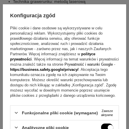
Technika grawerunku: metodą laserową
Wymiary produktu: 22 x 14,5 cm
Wysokość produktu: 7,5 cm
Konfiguracja zgód
Co otrzymujesz w zestawie?
Pliki cookie i dane osobowe są wykorzystywane w celu
personalizacji reklam. Wykorzystujemy pliki cookies do
prawidłowego działania serwisu, aby oferować funkcje
pudełko niespodzianek dla bobasa (z tabliczkami w środku)
społecznościowe, analizować ruch i prowadzić działania
dowolna dedykacja, grafika w środku na wieczku
marketingowe - zarówno przez nas, jak i naszych Zaufanych
Partnerów. Więcej informacji znajdziesz w
polityce
Najczęstsze wątpliwości o pudełko wspomnień z
prywatności
. Więcej informacji na temat warunków i prywatności
można znaleźć także na stronie
Prywatność i warunki Google
-
grawerem
https://business.safety.google/privacy/
. Akceptacja tego
komunikatu oznacza zgodę na ich zapisywanie na Twoim
Pytanie:
Jakie hasła znajdują się na tabliczkach?
komputerze. Możesz określić warunki przechowywania lub
dostępu do nich klikając w zakładkę „Konfiguracja zgód”. Zgodę
Odpowiedź:
W skrzynce są hasła: na pierwszy torcik, żeby
możesz wycofać w dowolnym momencie poprzez usunięcie
smoczek się nie zgubił, na zabawkę, na pamiątkę, a
plików cookies z przeglądarki z danego urządzenia końcowego.
pierwszy ząbek, na pierwszy kroczek.
Zawsze
Funkcjonalne pliki cookie (wymagane)
Pytanie:
Jak wygląda personalizacja i gdzie jest
aktywne
umieszczana?
Odpowiedź:
Na wieczku od środka
Analityczne pliki cookie