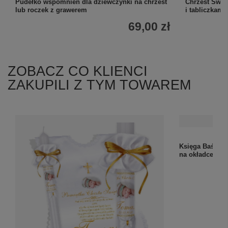
Pudełko wspomnień dla dziewczynki na chrzest
Chrzest Świę
lub roczek z grawerem
i tabliczkami
69,00 zł
ZOBACZ CO KLIENCI
ZAKUPILI Z TYM TOWAREM