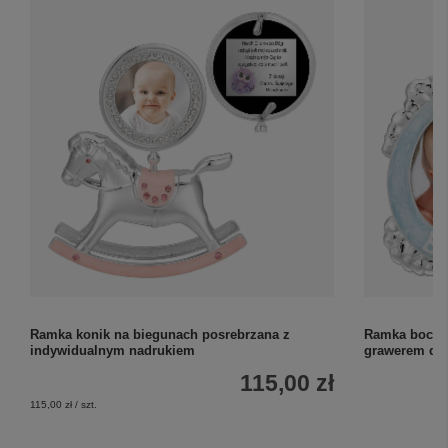
Ramka konik na biegunach posrebrzana z
Ramka bocian
indywidualnym nadrukiem
grawerem ded
115,00 zł
115,00 zł / szt.