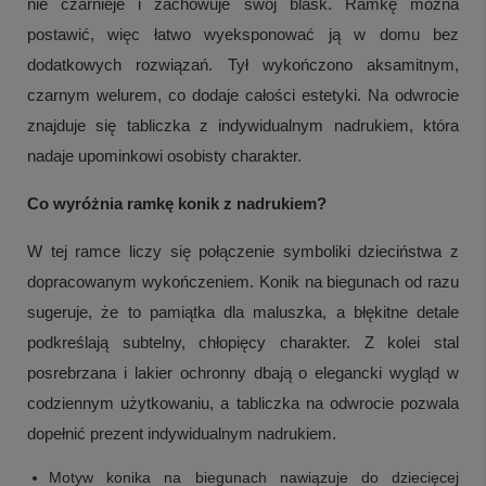
nie czarnieje i zachowuje swój blask. Ramkę można
postawić, więc łatwo wyeksponować ją w domu bez
dodatkowych rozwiązań. Tył wykończono aksamitnym,
czarnym welurem, co dodaje całości estetyki. Na odwrocie
znajduje się tabliczka z indywidualnym nadrukiem, która
nadaje upominkowi osobisty charakter.
Co wyróżnia ramkę konik z nadrukiem?
W tej ramce liczy się połączenie symboliki dzieciństwa z
dopracowanym wykończeniem. Konik na biegunach od razu
sugeruje, że to pamiątka dla maluszka, a błękitne detale
podkreślają subtelny, chłopięcy charakter. Z kolei stal
posrebrzana i lakier ochronny dbają o elegancki wygląd w
codziennym użytkowaniu, a tabliczka na odwrocie pozwala
dopełnić prezent indywidualnym nadrukiem.
Motyw konika na biegunach nawiązuje do dziecięcej