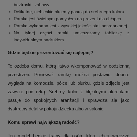
beztroski i zabawy
Delikatne, niebieskie akcenty pasują do srebrnego koloru
Ramka jest świetnym pomysłem na prezent dla chłopca
Ramka wykonana jest z wysokiej jakości stali posrebrzanej
Na tylnej części ramki umieszczamy tabliczkę z
indywidualnym nadrukiem
Gdzie będzie prezentować się najlepiej?
To ozdoba domu, którą łatwo wkomponować w codzienną
przestrzeń. Ponieważ ramkę można postawić, dobrze
wygląda na komodzie, półce lub biurku, gdzie zdjęcie jest
+
1
zawsze pod ręką. Srebrny kolor z błękitnymi akcentami
Zobacz więcej
pasuje do spokojnych aranżacji i sprawdza się jako
dyskretny detal w pokoju dziecka albo w salonie.
Komu sprawi największą radość?
Ten model będzie trafny dla osób, które chcą wręczyć