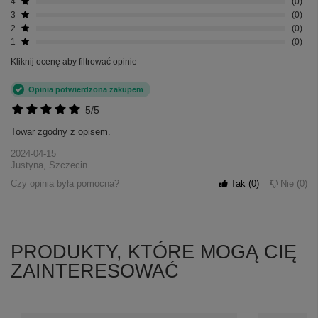
4
0
3
0
2
0
1
0
Kliknij ocenę aby filtrować opinie
Opinia potwierdzona zakupem
5/5
Towar zgodny z opisem.
2024-04-15
Justyna, Szczecin
Czy opinia była pomocna?
Tak
0
Nie
0
PRODUKTY, KTÓRE MOGĄ CIĘ
ZAINTERESOWAĆ