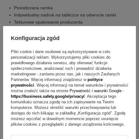
Posrebrzana ramka
Indywidualny nadruk na tabliczce na odwrocie ramki
Tekturowe opakowanie producenta
Pytania i odpowiedzi o ramce konik z nadrukiem
Konfiguracja zgód
Pytanie:
Jak wygląda indywidualny nadruk?
Odpowiedź:
Pliki cookie i dane osobowe są wykorzystywane w celu
Indywidualny nadruk znajduje się na tabliczce umieszczonej
personalizacji reklam. Wykorzystujemy pliki cookies do
prawidłowego działania serwisu, aby oferować funkcje
na odwrocie ramki i stanowi element personalizacji tego
społecznościowe, analizować ruch i prowadzić działania
marketingowe - zarówno przez nas, jak i naszych Zaufanych
modelu.
Partnerów. Więcej informacji znajdziesz w
polityce
prywatności
. Więcej informacji na temat warunków i prywatności
Pytanie:
Jak umieścić zdjęcie w ramce?
Odpowiedź:
można znaleźć także na stronie
Prywatność i warunki Google
-
https://business.safety.google/privacy/
. Akceptacja tego
Fotografię przygotowujesz i umieszczasz we własnym
komunikatu oznacza zgodę na ich zapisywanie na Twoim
zakresie w miejscu przeznaczonym na zdjęcie.
komputerze. Możesz określić warunki przechowywania lub
dostępu do nich klikając w zakładkę „Konfiguracja zgód”. Zgodę
Pytanie:
Czy ramkę można postawić?
Odpowiedź:
Tak,
możesz wycofać w dowolnym momencie poprzez usunięcie
plików cookies z przeglądarki z danego urządzenia końcowego.
ramkę można postawić, dzięki czemu łatwo ją
wyeksponować jako ozdobę domu.