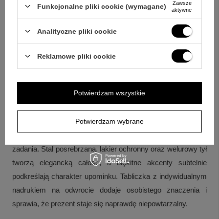
Zawsze
Funkcjonalne pliki cookie (wymagane)
aktywne
Pytanie:
Jakie wykończenie ma tył ramki?
Odpowiedź:
Tył
pokryty jest aksamitnym, czarnym welurem.
Analityczne pliki cookie
Pytanie:
Na jaką okazję pasuje ten model?
Odpowiedź:
Reklamowe pliki cookie
Ramka sprawdzi się jako prezent na chrzest, roczek lub inne
wydarzenia w życiu maluszka.
Potwierdzam wszystkie
Podsumowanie
Jeśli szukasz pamiątki dla chłopca, która jednocześnie
Potwierdzam wybrane
będzie ozdobą domu, ten konik na biegunach spełnia oba
zadania. Stal posrebrzana, lakier ochronny oraz welurowy tył
tworzą elegancką całość, a błękitne akcenty subtelnie
podkreślają charakter upominku. Tabliczka z indywidualnym
nadrukiem na odwrocie dodaje osobistego znaczenia i
sprawia, że prezent staje się naprawdę niepowtarzalny.