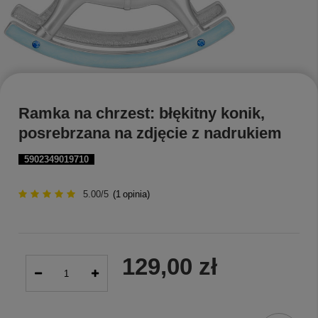
Ramka na chrzest: błękitny konik,
posrebrzana na zdjęcie z nadrukiem
5902349019710
5.00/5
(
1
opinia)
129,00 zł