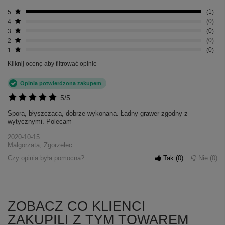
5
1
4
0
3
0
2
0
1
0
Kliknij ocenę aby filtrować opinie
Opinia potwierdzona zakupem
5/5
Spora, błyszcząca, dobrze wykonana. Ładny grawer zgodny z
wytycznymi. Polecam
2020-10-15
Małgorzata, Zgorzelec
Czy opinia była pomocna?
Tak
0
Nie
0
ZOBACZ CO KLIENCI
ZAKUPILI Z TYM TOWAREM