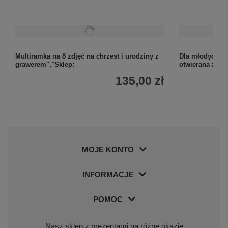
Multiramka na 8 zdjęć na chrzest i urodziny z
grawerem","Sklep:
135,00 zł
Dla młodych r
otwierana z g