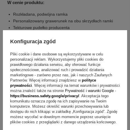
W cenie produktu:
Rozkładana, podwójna ramka
Personalizowany grawerunek na obu skrzydłach ramki
Tekturowe pudełko producenta
Konfiguracja zgód
Pliki cookie i dane osobowe są wykorzystywane w celu
personalizacji reklam. Wykorzystujemy pliki cookies do
prawidłowego działania serwisu, aby oferować funkcje
społecznościowe, analizować ruch i prowadzić działania
marketingowe - zarówno przez nas, jak i naszych Zaufanych
Partnerów. Więcej informacji znajdziesz w
polityce
prywatności
. Więcej informacji na temat warunków i prywatności
można znaleźć także na stronie
Prywatność i warunki Google
-
https://business.safety.google/privacy/
. Akceptacja tego
komunikatu oznacza zgodę na ich zapisywanie na Twoim
komputerze. Możesz określić warunki przechowywania lub
dostępu do nich klikając w zakładkę „Konfiguracja zgód”. Zgodę
możesz wycofać w dowolnym momencie poprzez usunięcie
plików cookies z przeglądarki z danego urządzenia końcowego.