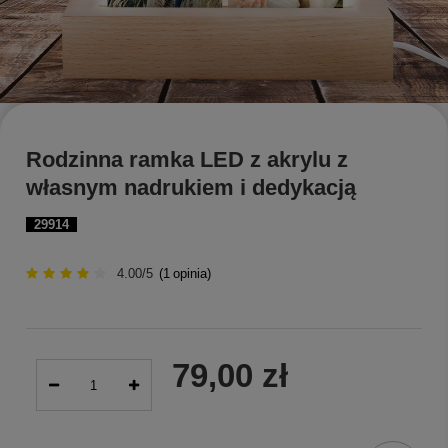
Rodzinna ramka LED z akrylu z
własnym nadrukiem i dedykacją
29914
4.00/5
(
1
opinia)
79,00 zł