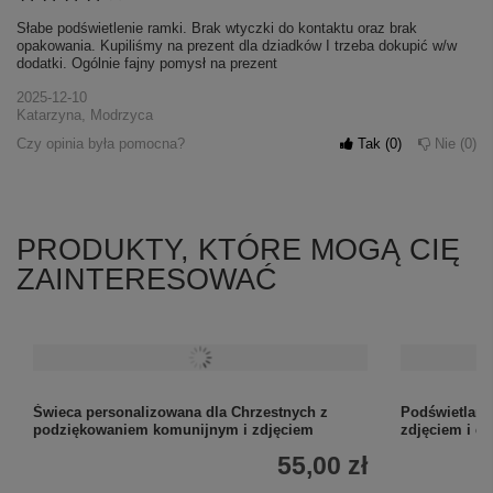
Słabe podświetlenie ramki. Brak wtyczki do kontaktu oraz brak
opakowania. Kupiliśmy na prezent dla dziadków I trzeba dokupić w/w
dodatki. Ogólnie fajny pomysł na prezent
2025-12-10
Katarzyna, Modrzyca
Czy opinia była pomocna?
Tak
0
Nie
0
PRODUKTY, KTÓRE MOGĄ CIĘ
ZAINTERESOWAĆ
Świeca personalizowana dla Chrzestnych z
Podświetlana
podziękowaniem komunijnym i zdjęciem
zdjęciem i d
55,00 zł