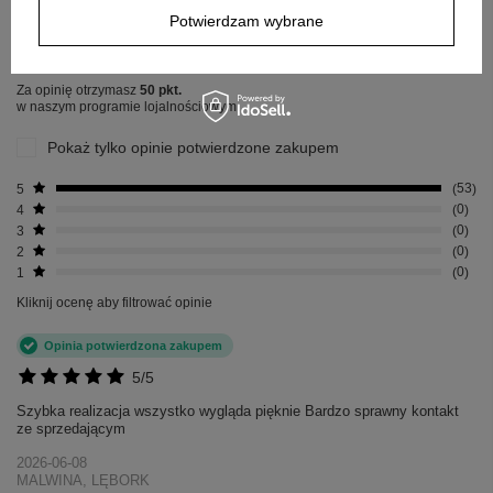
Potwierdzam wybrane
Napisz swoją opinię
Za opinię otrzymasz
50 pkt.
w naszym programie lojalnościowym.
Pokaż tylko opinie potwierdzone zakupem
5
53
4
0
3
0
2
0
1
0
+
5
Kliknij ocenę aby filtrować opinie
Zobacz więcej
Opinia potwierdzona zakupem
5/5
Szybka realizacja wszystko wygląda pięknie Bardzo sprawny kontakt
ze sprzedającym
2026-06-08
MALWINA, LĘBORK