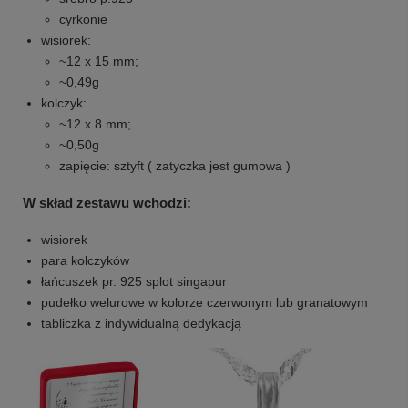
cyrkonie
wisiorek:
~12 x 15 mm;
~0,49g
kolczyk:
~12 x 8 mm;
~0,50g
zapięcie: sztyft ( zatyczka jest gumowa )
W skład zestawu wchodzi:
wisiorek
para kolczyków
łańcuszek pr. 925 splot singapur
pudełko welurowe w kolorze czerwonym lub granatowym
tabliczka z indywidualną dedykacją