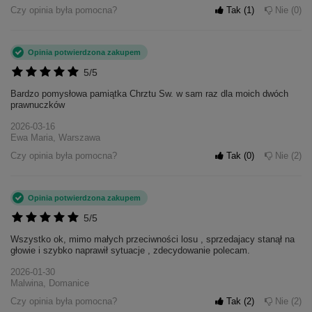
Czy opinia była pomocna?
Tak
1
Nie
0
Opinia potwierdzona zakupem
5/5
Bardzo pomysłowa pamiątka Chrztu Sw. w sam raz dla moich dwóch
prawnuczków
2026-03-16
Ewa Maria, Warszawa
Czy opinia była pomocna?
Tak
0
Nie
2
Opinia potwierdzona zakupem
5/5
Wszystko ok, mimo małych przeciwności losu , sprzedajacy stanął na
głowie i szybko naprawił sytuacje , zdecydowanie polecam.
2026-01-30
Malwina, Domanice
Czy opinia była pomocna?
Tak
2
Nie
2