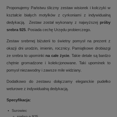
Proponujemy Państwu śliczny zestaw wisiorek i kolczyki w
kształcie białych motylków z cyrkoniami z indywidualną
dedykacją. Zestaw został wykonany z najwyższej
próby
srebra 925
. Posiada cechę Urzędu probierczego.
Zestaw srebrnej biżuterii to świetny pomysł na prezent z
okazji dni urodzin, imienin, rocznicy. Pamiątkowe drobiazgi
ze srebra to upominki
na całe życie
. Takie detale są bardzo
chętnie gromadzone i kolekcjonowane. Taki upominek to
pomysł niezawodny i zawsze mile widziany.
Dodatkowo do zestawu dołączamy eleganckie pudełko
welurowe z indywidualną dedykacją.
Specyfikacja:
Surowiec
srebro p.925