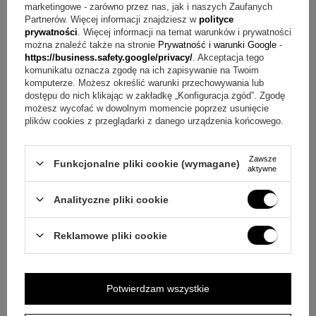
polityką prywatności
. Przesyłając je, akceptujesz jej postanowienia.
marketingowe - zarówno przez nas, jak i naszych Zaufanych
Partnerów. Więcej informacji znajdziesz w
polityce
prywatności
. Więcej informacji na temat warunków i prywatności
E-mail
można znaleźć także na stronie
Prywatność i warunki Google
-
https://business.safety.google/privacy/
. Akceptacja tego
komunikatu oznacza zgodę na ich zapisywanie na Twoim
komputerze. Możesz określić warunki przechowywania lub
Pytanie
dostępu do nich klikając w zakładkę „Konfiguracja zgód”. Zgodę
możesz wycofać w dowolnym momencie poprzez usunięcie
plików cookies z przeglądarki z danego urządzenia końcowego.
Zawsze
Funkcjonalne pliki cookie (wymagane)
aktywne
Wyślij
Analityczne pliki cookie
Reklamowe pliki cookie
OPINIE
5.00
Potwierdzam wszystkie
Liczba wystawionych opinii: 53