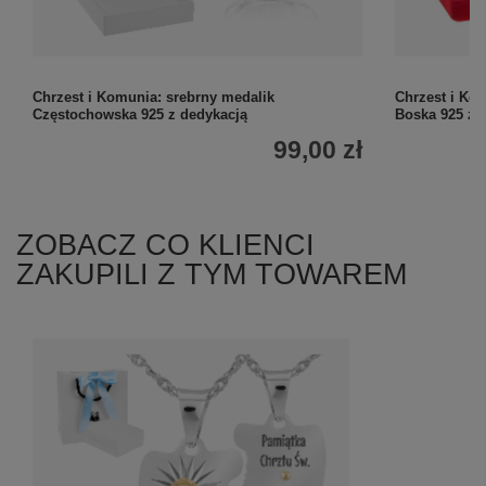
Chrzest i Komunia: srebrny medalik
Chrzest i Ko
Częstochowska 925 z dedykacją
Boska 925 z 
99,00 zł
ZOBACZ CO KLIENCI
ZAKUPILI Z TYM TOWAREM