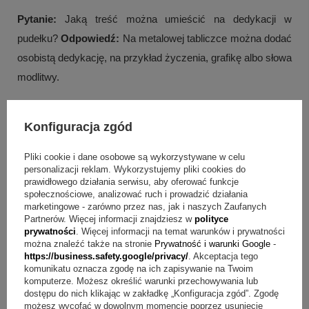
Pytanie:
Jaką treść można umieścić na dedykacji w
pudełku?
Odpowiedź:
Na metalowej tabliczce można dodać
osobistą dedykację, na przykład życzenia, grafikę albo słowa
modlitwy.
Pytanie:
Jak wygląda oprawa do wręczenia?
Odpowiedź:
Konfiguracja zgód
Produkty umieszczane są w ozdobnym pudełku z różową
kokardką, a całość pakowana jest do torebki z różową
Pliki cookie i dane osobowe są wykorzystywane w celu
wstążką.
personalizacji reklam. Wykorzystujemy pliki cookies do
prawidłowego działania serwisu, aby oferować funkcje
Pytanie:
Czy w komplecie jest łańcuszek?
Odpowiedź:
społecznościowe, analizować ruch i prowadzić działania
marketingowe - zarówno przez nas, jak i naszych Zaufanych
Tak, medalik jest w komplecie ze srebrnym łańcuszkiem o
Partnerów. Więcej informacji znajdziesz w
polityce
prywatności
. Więcej informacji na temat warunków i prywatności
próbie 925.
można znaleźć także na stronie
Prywatność i warunki Google
-
+
5
https://business.safety.google/privacy/
. Akceptacja tego
Pytanie:
Czy to medalik z tabliczką z dedykacją?
komunikatu oznacza zgodę na ich zapisywanie na Twoim
Zobacz więcej
komputerze. Możesz określić warunki przechowywania lub
Odpowiedź:
Tak, w pudełku można dodać metalową
dostępu do nich klikając w zakładkę „Konfiguracja zgód”. Zgodę
tabliczkę z Państwa osobistą dedykacją.
możesz wycofać w dowolnym momencie poprzez usunięcie