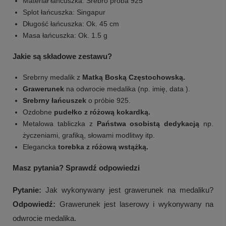
Materiał łańcuszka: Srebro próba 925
Splot łańcuszka: Singapur
Długość łańcuszka: Ok. 45 cm
Masa łańcuszka: Ok. 1.5 g
Jakie są składowe zestawu?
Srebrny medalik z
Matką Boską Częstochowską.
Grawerunek
na odwrocie medalika (np. imię, data ).
Srebrny łańcuszek
o próbie 925.
Ozdobne
pudełko z różową kokardką.
Metalowa tabliczka z
Państwa osobistą dedykacją
np.
życzeniami, grafiką, słowami modlitwy itp.
Elegancka
torebka z różową wstążką.
Masz pytania? Sprawdź odpowiedzi
Pytanie:
Jak wykonywany jest grawerunek na medaliku?
Odpowiedź:
Grawerunek jest laserowy i wykonywany na
odwrocie medalika.