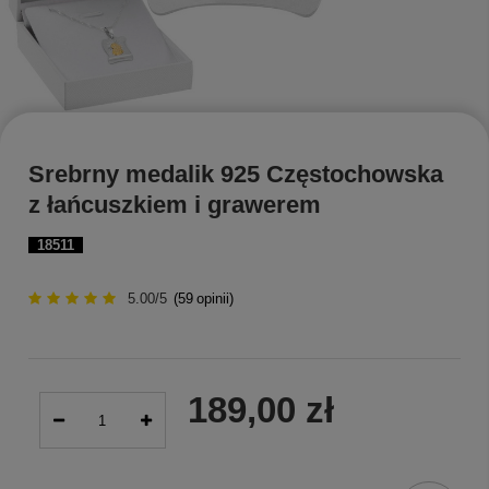
Srebrny medalik 925 Częstochowska
z łańcuszkiem i grawerem
18511
5.00/5
(
59
opinii)
189,00 zł