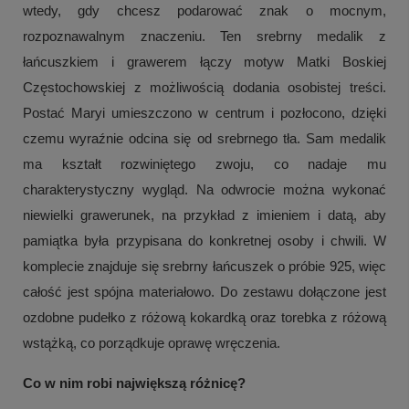
wtedy, gdy chcesz podarować znak o mocnym,
rozpoznawalnym znaczeniu. Ten srebrny medalik z
łańcuszkiem i grawerem łączy motyw Matki Boskiej
Częstochowskiej z możliwością dodania osobistej treści.
Postać Maryi umieszczono w centrum i pozłocono, dzięki
czemu wyraźnie odcina się od srebrnego tła. Sam medalik
ma kształt rozwiniętego zwoju, co nadaje mu
charakterystyczny wygląd. Na odwrocie można wykonać
niewielki grawerunek, na przykład z imieniem i datą, aby
pamiątka była przypisana do konkretnej osoby i chwili. W
komplecie znajduje się srebrny łańcuszek o próbie 925, więc
całość jest spójna materiałowo. Do zestawu dołączone jest
ozdobne pudełko z różową kokardką oraz torebka z różową
wstążką, co porządkuje oprawę wręczenia.
Co w nim robi największą różnicę?