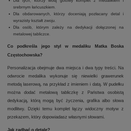
Dla tych, którzy wolą gotowy komplet z medalikiem i
srebrnym łańcuszkiem.
Dla obdarowanych, którzy doceniają pozłacany detal i
wyrazisty kształt zwoju.
Dla osób, którym zależy na dedykacji dołączonej na
metalowej tabliczce.
Co podkreśla jego styl w medaliku Matka Boska
Częstochowska?
Personalizacja obejmuje dwa miejsca i dwa typy treści. Na
odwrocie medalika wykonuje się niewielki grawerunek
metodą laserową, na przykład z imieniem i datą. W pudełku
można dodać metalową tabliczkę z Państwa osobistą
dedykacją, którą mogą być życzenia, grafika albo słowa
modlitwy. Dzięki temu komplet łączy widoczny motyw z
przekazem, który dopowiadasz własnymi słowami.
Jak zadbać o detale?