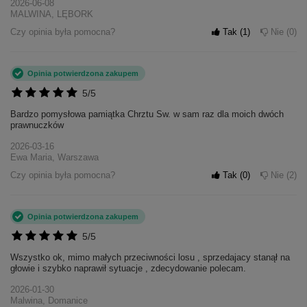
2026-06-08
MALWINA, LĘBORK
Czy opinia była pomocna?
Tak
1
Nie
0
Opinia potwierdzona zakupem
5/5
Bardzo pomysłowa pamiątka Chrztu Sw. w sam raz dla moich dwóch
prawnuczków
2026-03-16
Ewa Maria, Warszawa
Czy opinia była pomocna?
Tak
0
Nie
2
Opinia potwierdzona zakupem
5/5
Wszystko ok, mimo małych przeciwności losu , sprzedajacy stanął na
głowie i szybko naprawił sytuacje , zdecydowanie polecam.
2026-01-30
Malwina, Domanice