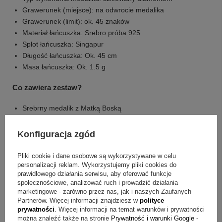
Grawerunek (miejsce): na odwrocie medalika
Grawerunek (limit): ok. 45 znaków
Materiał łańcuszka: Srebro próba 925
Splot łańcuszka: Singapur
Długość łańcuszka: Ok. 45 cm
Masa łańcuszka: Ok. 1.5 g
Co zawiera zestaw?
Srebrny medalik z Matką Boską
Indywidualny grawerunek ( ok. 45 znaków)
Srebrny łańcuszek
Konfiguracja zgód
Pudełeczko z różową kokardką
Metalowa tabliczka z osobistą dedykacją
Pliki cookie i dane osobowe są wykorzystywane w celu
Torebka prezentowa ze wstążką
personalizacji reklam. Wykorzystujemy pliki cookies do
prawidłowego działania serwisu, aby oferować funkcje
społecznościowe, analizować ruch i prowadzić działania
Jak wybrać medalik na chrzest z grawerem?
marketingowe - zarówno przez nas, jak i naszych Zaufanych
Partnerów. Więcej informacji znajdziesz w
polityce
Pytanie:
Jakie informacje mogę umieścić na medaliku?
prywatności
. Więcej informacji na temat warunków i prywatności
można znaleźć także na stronie
Prywatność i warunki Google
-
Odpowiedź:
Na odwrocie medalika wykonujemy