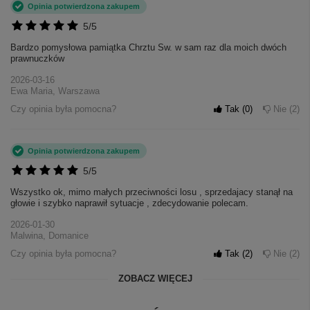
Opinia potwierdzona zakupem
5/5
Bardzo pomysłowa pamiątka Chrztu Sw. w sam raz dla moich dwóch
prawnuczków
2026-03-16
Ewa Maria, Warszawa
Czy opinia była pomocna?
Tak
0
Nie
2
Opinia potwierdzona zakupem
5/5
Wszystko ok, mimo małych przeciwności losu , sprzedajacy stanął na
głowie i szybko naprawił sytuacje , zdecydowanie polecam.
2026-01-30
Malwina, Domanice
Czy opinia była pomocna?
Tak
2
Nie
2
ZOBACZ WIĘCEJ