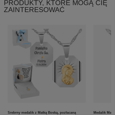
PRODUKTY, KTÓRE MOGĄ CIĘ
ZAINTERESOWAĆ
Srebrny medalik z Matką Boską, pozłacaną
Medalik Matk