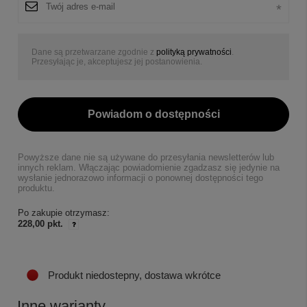
Dane są przetwarzane zgodnie z
polityką prywatności
.
Przesyłając je, akceptujesz jej postanowienia.
Powiadom o dostępności
Powyższe dane nie są używane do przesyłania newsletterów lub
innych reklam. Włączając powiadomienie zgadzasz się jedynie na
wysłanie jednorazowo informacji o ponownej dostępności tego
produktu.
Po zakupie otrzymasz:
228,00 pkt.
Produkt niedostepny, dostawa wkrótce
Inne warianty