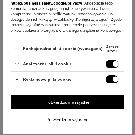
https://business.safety.google/privacy/
. Akceptacja tego
indywidualny grawerunek o długości ok. 45 znaków.
komunikatu oznacza zgodę na ich zapisywanie na Twoim
komputerze. Możesz określić warunki przechowywania lub
dostępu do nich klikając w zakładkę „Konfiguracja zgód”. Zgodę
Pytanie:
Jak działa personalizacja w tym zestawie?
możesz wycofać w dowolnym momencie poprzez usunięcie
Odpowiedź:
Personalizacja obejmuje grawerunek na
plików cookies z przeglądarki z danego urządzenia końcowego.
odwrocie medalika oraz osobistą dedykację na metalowej
tabliczce w pudełeczku.
Zawsze
Funkcjonalne pliki cookie (wymagane)
aktywne
Pytanie:
Czy w komplecie jest łańcuszek?
Odpowiedź:
Analityczne pliki cookie
Tak, medalik jest w zestawie ze srebrnym łańcuszkiem.
Reklamowe pliki cookie
Pytanie:
Na jakie uroczystości pasuje ten model?
Odpowiedź:
Może być pamiątką na Chrzest Św., I Komunia
Św. lub Bierzmowanie.
Potwierdzam wszystkie
Pytanie:
Jak wygląda oprawa prezentowa?
Odpowiedź:
Zestaw umieszczamy w pudełeczku z różową kokardką i
Potwierdzam wybrane
dodajemy torebkę prezentową ze wstążką.