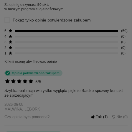
Za opinię otrzymasz
50 pkt.
w naszym programie lojalnościowym.
Pokaż tylko opinie potwierdzone zakupem
5
59
4
0
3
0
2
0
1
0
Kliknij ocenę aby filtrować opinie
Opinia potwierdzona zakupem
5/5
Szybka realizacja wszystko wygląda pięknie Bardzo sprawny kontakt
ze sprzedającym
2026-06-08
MALWINA, LĘBORK
Czy opinia była pomocna?
Tak
1
Nie
0