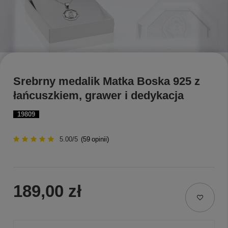
Srebrny medalik Matka Boska 925 z
łańcuszkiem, grawer i dedykacja
19809
5.00/5
(
59
opinii)
189,00 zł