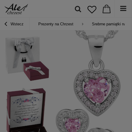
Wstecz
Prezenty na Chrzest
Srebrne pamiątki na Ch