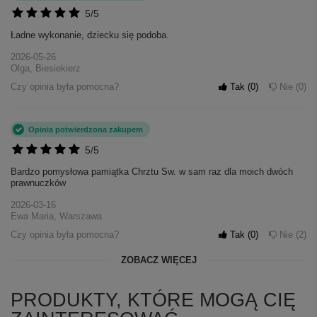
5/5
Ładne wykonanie, dziecku się podoba.
2026-05-26
Olga, Biesiekierz
Czy opinia była pomocna?
Tak
0
Nie
0
Opinia potwierdzona zakupem
5/5
Bardzo pomysłowa pamiątka Chrztu Sw. w sam raz dla moich dwóch
prawnuczków
2026-03-16
Ewa Maria, Warszawa
Czy opinia była pomocna?
Tak
0
Nie
2
ZOBACZ WIĘCEJ
PRODUKTY, KTÓRE MOGĄ CIĘ