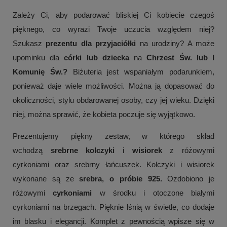
Zależy Ci, aby podarować bliskiej Ci kobiecie czegoś
pięknego, co wyrazi Twoje uczucia względem niej?
Szukasz
prezentu dla przyjaciółki
na urodziny? A może
upominku dla
córki lub dziecka
na
Chrzest Św. lub I
Komunię Św.?
Biżuteria jest wspaniałym podarunkiem,
ponieważ daje wiele możliwości. Można ją dopasować do
okoliczności, stylu obdarowanej osoby, czy jej wieku. Dzięki
niej, można sprawić, że kobieta poczuje się wyjątkowo.
Prezentujemy piękny zestaw, w którego skład
wchodzą
srebrne kolczyki
i
wisiorek
z różowymi
cyrkoniami oraz srebrny łańcuszek. Kolczyki i wisiorek
wykonane są ze
srebra, o próbie 925.
Ozdobiono je
różowymi
cyrkoniami
w środku i otoczone białymi
cyrkoniami na brzegach. Pięknie lśnią w świetle, co dodaje
im blasku i elegancji. Komplet z pewnością wpisze się w