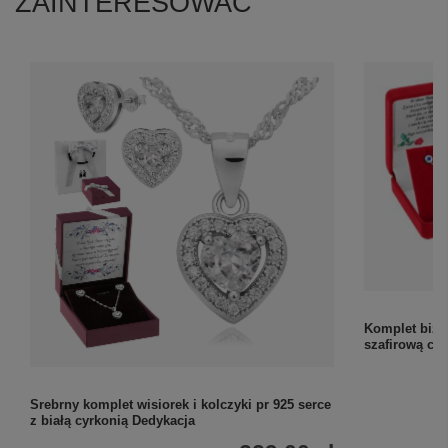
ZAINTERESOWAĆ
Komplet biżut
szafirową c
Srebrny komplet wisiorek i kolczyki pr 925 serce
z białą cyrkonią Dedykacja