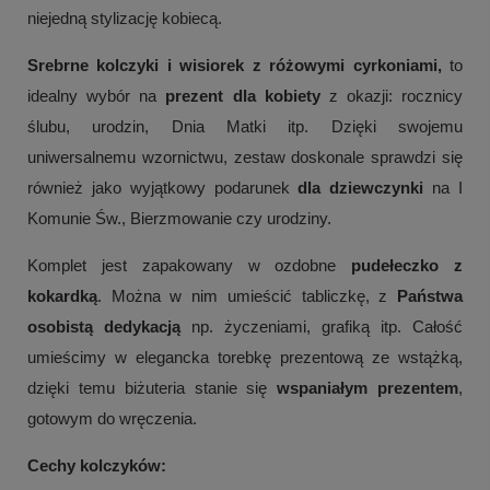
niejedną stylizację kobiecą.
Srebrne kolczyki i wisiorek z różowymi cyrkoniami,
to
idealny wybór na
prezent dla kobiety
z okazji: rocznicy
ślubu, urodzin, Dnia Matki itp. Dzięki swojemu
uniwersalnemu wzornictwu, zestaw doskonale sprawdzi się
również
jako wyjątkowy podarunek
dla dziewczynki
na I
Komunie Św., Bierzmowanie czy urodziny.
Komplet jest zapakowany w ozdobne
pudełeczko z
kokardką
. Można w nim umieścić tabliczkę, z
Państwa
osobistą dedykacją
np. życzeniami, grafiką itp. Całość
umieścimy w elegancka torebkę prezentową ze wstążką,
dzięki temu biżuteria stanie się
wspaniałym prezentem
,
gotowym do wręczenia.
Cechy kolczyków: