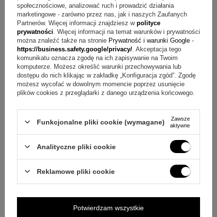
społecznościowe, analizować ruch i prowadzić działania
marketingowe - zarówno przez nas, jak i naszych Zaufanych
Pytanie
Partnerów. Więcej informacji znajdziesz w
polityce
prywatności
. Więcej informacji na temat warunków i prywatności
można znaleźć także na stronie
Prywatność i warunki Google
-
https://business.safety.google/privacy/
. Akceptacja tego
komunikatu oznacza zgodę na ich zapisywanie na Twoim
komputerze. Możesz określić warunki przechowywania lub
dostępu do nich klikając w zakładkę „Konfiguracja zgód”. Zgodę
Wyślij
możesz wycofać w dowolnym momencie poprzez usunięcie
plików cookies z przeglądarki z danego urządzenia końcowego.
Zawsze
OPINIE
Funkcjonalne pliki cookie (wymagane)
aktywne
Analityczne pliki cookie
5.00
Liczba wystawionych opinii: 61
Reklamowe pliki cookie
Napisz swoją opinię
Potwierdzam wszystkie
Za opinię otrzymasz
50 pkt.