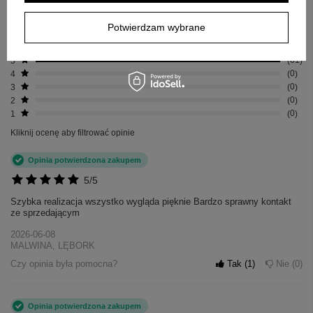
w naszym programie lojalnościowym.
Potwierdzam wybrane
Pokaż tylko opinie potwierdzone zakupem
5
61
4
0
3
0
2
0
1
0
Kliknij ocenę aby filtrować opinie
Opinia potwierdzona zakupem
5/5
Szybka realizacja wszystko wygląda pięknie Bardzo sprawny kontakt
ze sprzedającym
2026-06-08
MALWINA, LĘBORK
Czy opinia była pomocna?
Tak
1
Nie
0
Opinia potwierdzona zakupem