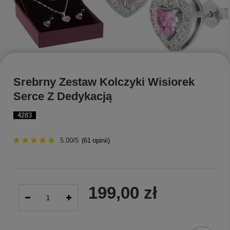
Srebrny Zestaw Kolczyki Wisiorek
Serce Z Dedykacją
4283
5.00/5
(
61
opinii)
199,00 zł