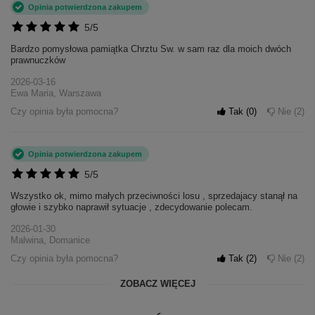
Opinia potwierdzona zakupem
5/5
Bardzo pomysłowa pamiątka Chrztu Sw. w sam raz dla moich dwóch
prawnuczków
2026-03-16
Ewa Maria, Warszawa
Czy opinia była pomocna?
Tak
0
Nie
2
Opinia potwierdzona zakupem
5/5
Wszystko ok, mimo małych przeciwności losu , sprzedajacy stanął na
głowie i szybko naprawił sytuacje , zdecydowanie polecam.
2026-01-30
Malwina, Domanice
Czy opinia była pomocna?
Tak
2
Nie
2
ZOBACZ WIĘCEJ