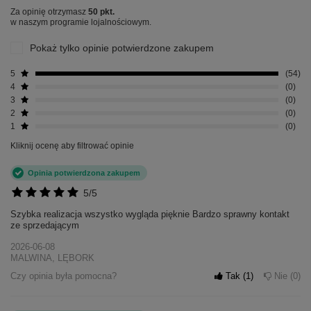
Za opinię otrzymasz
50 pkt.
w naszym programie lojalnościowym.
Pokaż tylko opinie potwierdzone zakupem
5
54
4
0
3
0
2
0
1
0
Kliknij ocenę aby filtrować opinie
Opinia potwierdzona zakupem
5/5
Szybka realizacja wszystko wygląda pięknie Bardzo sprawny kontakt
ze sprzedającym
2026-06-08
MALWINA, LĘBORK
Czy opinia była pomocna?
Tak
1
Nie
0