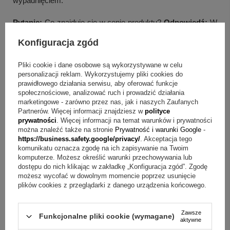
wypadnięciem.
Pytanie:
Co znajduje się w cenie produktu?
Odpowiedź:
W
cenie produktu znajdują się złote kolczyki, personalizowana
Konfiguracja zgód
tabliczka, ozdobne pudełeczko oraz torebka prezentowa.
Pliki cookie i dane osobowe są wykorzystywane w celu
Całość tworzy gotowy zestaw do wręczenia.
personalizacji reklam. Wykorzystujemy pliki cookies do
prawidłowego działania serwisu, aby oferować funkcje
Pytanie:
Dla kogo będą odpowiednie te kolczyki?
społecznościowe, analizować ruch i prowadzić działania
Odpowiedź:
To dobry wybór dla kobiet, które lubią delikatną
marketingowe - zarówno przez nas, jak i naszych Zaufanych
Partnerów. Więcej informacji znajdziesz w
polityce
biżuterię. Model sprawdzi się także jako prezent dla Mamy
prywatności
. Więcej informacji na temat warunków i prywatności
można znaleźć także na stronie
Prywatność i warunki Google
-
dzięki personalizowanej oprawie.
https://business.safety.google/privacy/
. Akceptacja tego
komunikatu oznacza zgodę na ich zapisywanie na Twoim
Gotowy pomysł na prezent
komputerze. Możesz określić warunki przechowywania lub
dostępu do nich klikając w zakładkę „Konfiguracja zgód”. Zgodę
Jeśli zależy Ci na biżuterii, która łączy subtelny wygląd,
możesz wycofać w dowolnym momencie poprzez usunięcie
plików cookies z przeglądarki z danego urządzenia końcowego.
potwierdzoną próbę złota i możliwość nadania całości
osobistego charakteru, ten model będzie trafnym wyborem.
Zawsze
Funkcjonalne pliki cookie (wymagane)
Motyw koniczynki, personalizowana tabliczka oraz
aktywne