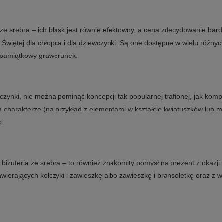
e srebra – ich blask jest równie efektowny, a cena zdecydowanie bardz
Świętej dla chłopca i dla dziewczynki. Są one dostępne w wielu różnych
ż pamiątkowy grawerunek.
zynki, nie można pominąć koncepcji tak popularnej trafionej, jak komple
 charakterze (na przykład z elementami w kształcie kwiatuszków lub mo
o.
 biżuteria ze srebra – to również znakomity pomysł na prezent z okazji 
erających kolczyki i zawieszkę albo zawieszkę i bransoletkę oraz z w