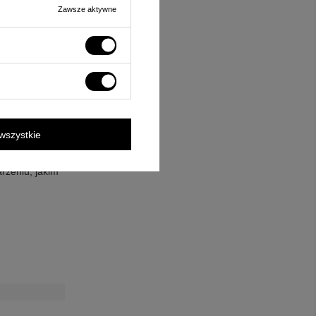
Zawsze aktywne
Jest to
m i pamiątkowym.
ór zarówno dla
 i nowatorskie
wszystkie
ze szlachetnych
nię Świętą –
rzeniu, jakim