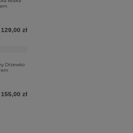
tka Boska
rem
129,00 zł
ny Drzewko
erem
155,00 zł