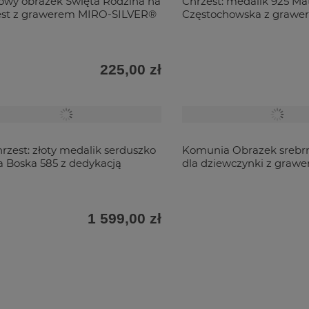
owy obrazek Święta Rodzina na
Chrzest: medalik 925 Ma
est z grawerem MIRO-SILVER®
Częstochowska z grawe
225,00 zł
rzest: złoty medalik serduszko
Komunia Obrazek srebr
 Boska 585 z dedykacją
dla dziewczynki z graw
1 599,00 zł