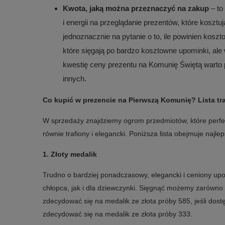
Kwota, jaką można przeznaczyć na zakup
– to
i energii na przeglądanie prezentów, które kosztuj
jednoznacznie na pytanie o to, ile powinien kosz
które sięgają po bardzo kosztowne upominki, ale 
kwestię ceny prezentu na Komunię Świętą warto 
innych.
Co kupić w prezencie na Pierwszą Komunię? Lista t
W sprzedaży znajdziemy ogrom przedmiotów, które perfekc
równie trafiony i elegancki. Poniższa lista obejmuje naj
1.
Złoty medalik
Trudno o bardziej ponadczasowy, elegancki i ceniony upom
chłopca, jak i dla dziewczynki. Sięgnąć możemy zarówno 
zdecydować się na medalik ze złota próby 585, jeśli dost
zdecydować się na medalik ze złota próby 333.