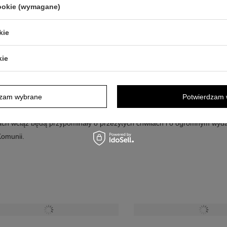
cookie (wymagane)
j jest pamiątkowy obrazek z indywidualnie zaprojektowanym grawerem. 
kie
go na ścianie w dziecięcym pokoju, ale też o znaczeniu symboliczny
h wzorach i wariantach, dlatego z łatwością dobierzemy odpowiedni wz
kie
munijnego wcale nie jest prosty. Wiele osób sięga dziś po elektronikę
dzam wybrane
Potwierdzam 
Zdecydowanie bardziej cennym i pamiątkowym prezentem będą medaliki 
 skarbonki, a także Biblia dziecięca lub pamiątkowy obrazek na I Komu
tach wciąż będą przypominały o przeżytych chwilach i o ogromnym wyda
Komunii.