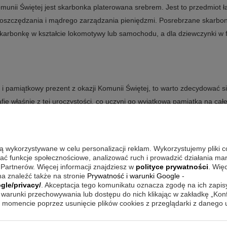
munii Świętej jest skarbonka platerowana srebrem. Jest to przedmiot ł
 oszczędzania i mądrego zarządzania pieniędzmi. Posrebrzane skarbon
karbonkę w kształcie lokomotywy lub samochodu, a dla dziewczynki w f
 i pamiątkowy prezent z okazji Komunii Świętej, to warto zdecydować s
ie właśnie z tej uroczystości, co uczyni go wyjątkową pamiątka na cał
zemplarze z kolorową okładką i o dziecięcej estetyce, jak również al
są wykorzystywane w celu personalizacji reklam. Wykorzystujemy pliki 
wać funkcje społecznościowe, analizować ruch i prowadzić działania m
 Partnerów. Więcej informacji znajdziesz w
polityce prywatności
. Wię
h, ale też pamiątkowych i symbolicznych upominków. Nie powinno się 
a znaleźć także na stronie
Prywatność i warunki Google
-
st ogromnym świętem w życiu całej rodziny i wspólnoty wyznaniowej. Ide
gle/privacy/
. Akceptacja tego komunikatu oznacza zgodę na ich zapi
warunki przechowywania lub dostępu do nich klikając w zakładkę „Kon
iblia z grawerem – to prezent, który będzie znakomitą pamiątką oraz
momencie poprzez usunięcie plików cookies z przeglądarki z danego