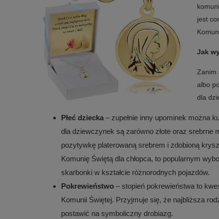
komuni
jest c
Komuni
Jak wy
Zanim 
albo p
dla dzi
Płeć dziecka
– zupełnie inny upominek można ku
dla dziewczynek są zarówno złote oraz srebrne me
pozytywkę platerowaną srebrem i zdobioną krysz
Komunię Świętą dla chłopca, to popularnym wybo
skarbonki w kształcie różnorodnych pojazdów.
Pokrewieństwo
– stopień pokrewieństwa to kwes
Komunii Świętej. Przyjmuje się, że najbliższa ro
postawić na symboliczny drobiazg.