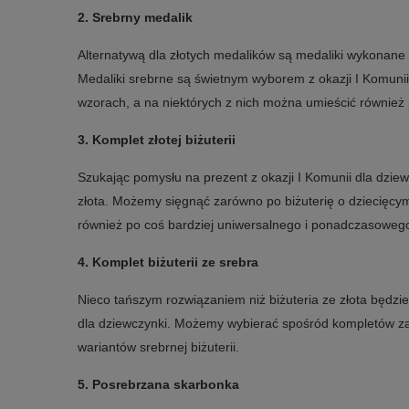
2.
Srebrny medalik
Alternatywą dla złotych medalików są medaliki wykonane z
Medaliki srebrne są świetnym wyborem z okazji I Komunii 
wzorach, a na niektórych z nich można umieścić równie
3.
Komplet złotej biżuterii
Szukając pomysłu na prezent z okazji I Komunii dla dziewc
złota. Możemy sięgnąć zarówno po biżuterię o dziecięcym
również po coś bardziej uniwersalnego i ponadczasoweg
4.
Komplet biżuterii ze srebra
Nieco tańszym rozwiązaniem niż biżuteria ze złota będzie
dla dziewczynki. Możemy wybierać spośród kompletów zawi
wariantów srebrnej biżuterii.
5.
Posrebrzana skarbonka