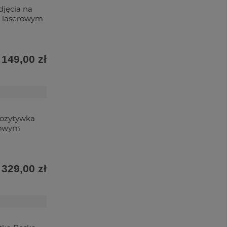
jęcia na
m laserowym
149,00 zł
pozytywka
rowym
329,00 zł