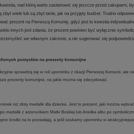
 kwestia, nad którą warto zastanowić się jeszcze przed zakupami, by
ą zbyt wiele lub są zbyt tanie, jak na przyjęty budżet. Trudno odpowi
tować prezent na Pierwszą Komunię, gdyż jest to kwestia indywidualn
wielu innych jest zdania, że prezent powinien być wyłącznie symboli
przemyśleć we własnym zakresie, a nie sugerować się podpowiedzia
rafionych pomysłów na prezenty komunijne
yjnie sprawdzą się w roli upominku z okazji Pierwszej Komunii, ale n
lepsze prezenty komunijne, na jakie można się zdecydować.
inek niż złoty medalik dla dziecka. Jest to prezent, jaki można wybra
po medalik z wizerunkiem Matki Boskiej lub Aniołka albo po symboliczn
ępne środki na to pozwalają, a jeśli szukamy upominku w atrakcyjniejs