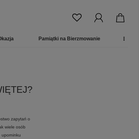
Okazja
Pamiątki na Bierzmowanie
WIĘTEJ?
nóstwo zapytań o
ak wiele osób
go upominku