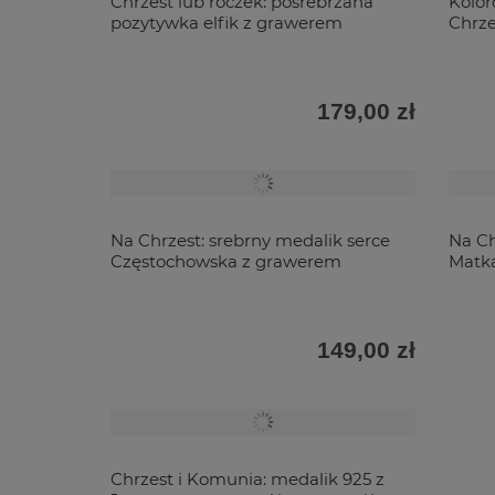
Chrzest lub roczek: posrebrzana
Kolor
pozytywka elfik z grawerem
Chrz
179,00 zł
Na Chrzest: srebrny medalik serce
Na Ch
Częstochowska z grawerem
Matka
149,00 zł
Chrzest i Komunia: medalik 925 z