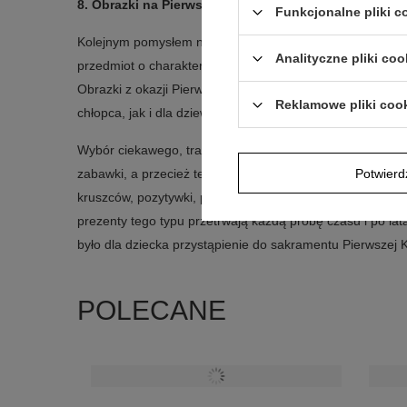
8.
Obrazki na Pierwszą Komunię Świętą
Funkcjonalne pliki 
Kolejnym pomysłem na prezent z okazji I Komunii Święte
Analityczne pliki coo
przedmiot o charakterze ozdobnym, gdyż można zawiesić 
Obrazki z okazji Pierwszej Komunii są dostępne w różnyc
Reklamowe pliki coo
chłopca, jak i dla dziewczynki.
Wybór ciekawego, trafionego i nietuzinkowego upominku ko
Potwier
zabawki, a przecież te mogą dość szybko się znudzić. 
kruszców, pozytywki, puzderka, biżuteria lub posrebrzane
prezenty tego typu przetrwają każdą próbę czasu i po la
było dla dziecka przystąpienie do sakramentu Pierwszej 
POLECANE