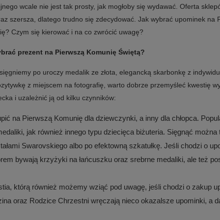
jnego wcale nie jest tak prosty, jak mogłoby się wydawać. Oferta skle
oraz szersza, dlatego trudno się zdecydować. Jak wybrać upominek na 
ę? Czym się kierować i na co zwrócić uwagę?
brać prezent na Pierwszą Komunię Świętą?
sięgniemy po uroczy medalik ze złota, elegancką skarbonkę z indywi
ozytywkę z miejscem na fotografię, warto dobrze przemyśleć kwestię 
ecka i uzależnić ją od kilku czynników:
pić na Pierwszą Komunię dla dziewczynki, a inny dla chłopca. Pop
daliki, jak również innego typu dziecięca biżuteria. Sięgnąć można
tałami Swarovskiego albo po efektowną szkatułkę. Jeśli chodzi o u
rem bywają krzyżyki na łańcuszku oraz srebrne medaliki, ale też p
tia, którą również możemy wziąć pod uwagę, jeśli chodzi o zakup u
dzina oraz Rodzice Chrzestni wręczają nieco okazalsze upominki, a d