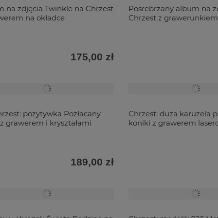
 na zdjęcia Twinkle na Chrzest
Posrebrzany album na zd
werem na okładce
Chrzest z grawerunkie
175,00 zł
rzest: pozytywka Pozłacany
Chrzest: duża karuzela 
 z grawerem i kryształami
koniki z grawerem lase
189,00 zł