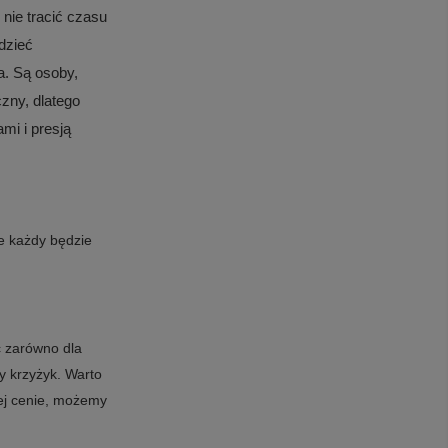
 nie tracić czasu
edzieć
a. Są osoby,
czny, dlatego
mi i presją
ie każdy będzie
ć zarówno dla
y krzyżyk. Warto
zej cenie, możemy