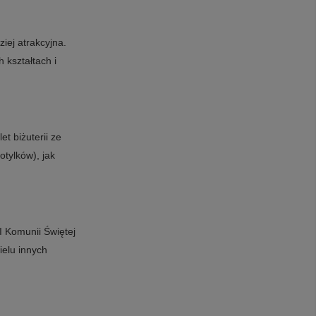
iej atrakcyjna.
 kształtach i
t biżuterii ze
tylków), jak
I Komunii Świętej
ielu innych