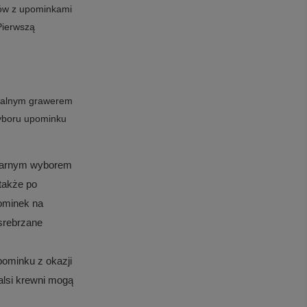
pów z upominkami
Pierwszą
dualnym grawerem
wyboru upominku
ularnym wyborem
 także po
pominek na
osrebrzane
pominku z okazji
alsi krewni mogą