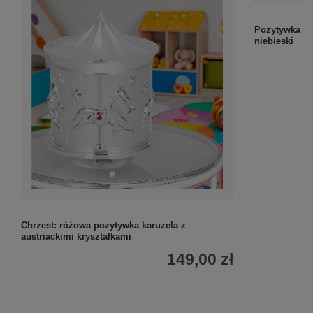
Chrzest: różowa pozytywka karuzela z
Pozytywka sło
austriackimi kryształkami
niebieski
149,00 zł