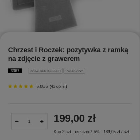
Chrzest i Roczek: pozytywka z ramką
na zdjęcie z grawerem
3367
NASZ BESTSELLER
POLECANY
5.00/5
(
43
opinii)
199,00 zł
Kup
2
szt.
, oszczędź
5
%
-
189,05 zł
/
szt.