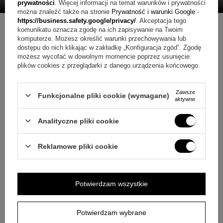
prywatności
. Więcej informacji na temat warunków i prywatności
można znaleźć także na stronie
Prywatność i warunki Google
-
https://business.safety.google/privacy/
. Akceptacja tego
komunikatu oznacza zgodę na ich zapisywanie na Twoim
komputerze. Możesz określić warunki przechowywania lub
dostępu do nich klikając w zakładkę „Konfiguracja zgód”. Zgodę
PRODUKTY POWIĄZANE
możesz wycofać w dowolnym momencie poprzez usunięcie
plików cookies z przeglądarki z danego urządzenia końcowego.
Zawsze
Funkcjonalne pliki cookie (wymagane)
aktywne
Analityczne pliki cookie
Reklamowe pliki cookie
Potwierdzam wszystkie
Potwierdzam wybrane