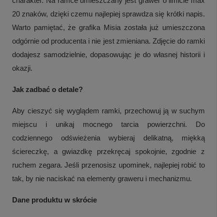
charakter. Na ramce umieszczany jest grawer o limicie max
20 znaków, dzięki czemu najlepiej sprawdza się krótki napis.
Warto pamiętać, że grafika Misia została już umieszczona
odgórnie od producenta i nie jest zmieniana. Zdjęcie do ramki
dodajesz samodzielnie, dopasowując je do własnej historii i
okazji.
Jak zadbać o detale?
Aby cieszyć się wyglądem ramki, przechowuj ją w suchym
miejscu i unikaj mocnego tarcia powierzchni. Do
codziennego odświeżenia wybieraj delikatną, miękką
ściereczkę, a gwiazdkę przekręcaj spokojnie, zgodnie z
ruchem zegara. Jeśli przenosisz upominek, najlepiej robić to
tak, by nie naciskać na elementy graweru i mechanizmu.
+
3
Dane produktu w skrócie
Zobacz więcej