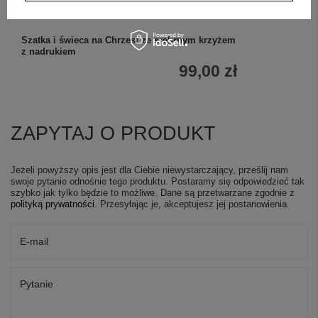
Szatka i świeca na Chrzest ze srebrnym krzyżem
z nadrukiem
99,00 zł
ZAPYTAJ O PRODUKT
Jeżeli powyższy opis jest dla Ciebie niewystarczający, prześlij nam
swoje pytanie odnośnie tego produktu. Postaramy się odpowiedzieć tak
szybko jak tylko będzie to możliwe.
Dane są przetwarzane zgodnie z
polityką prywatności
. Przesyłając je, akceptujesz jej postanowienia.
E-mail
Pytanie