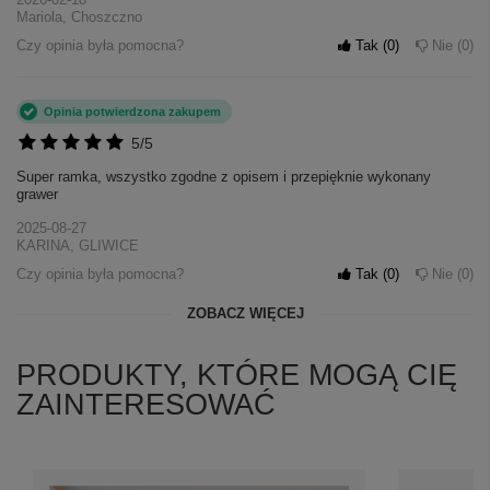
Mariola, Choszczno
Czy opinia była pomocna?
Tak
0
Nie
0
Opinia potwierdzona zakupem
5/5
Super ramka, wszystko zgodne z opisem i przepięknie wykonany
grawer
2025-08-27
KARINA, GLIWICE
Czy opinia była pomocna?
Tak
0
Nie
0
ZOBACZ WIĘCEJ
PRODUKTY, KTÓRE MOGĄ CIĘ
ZAINTERESOWAĆ