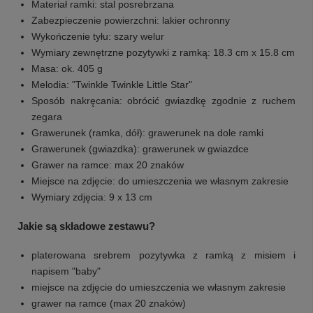
Materiał ramki: stal posrebrzana
Zabezpieczenie powierzchni: lakier ochronny
Wykończenie tyłu: szary welur
Wymiary zewnętrzne pozytywki z ramką: 18.3 cm x 15.8 cm
Masa: ok. 405 g
Melodia: "Twinkle Twinkle Little Star"
Sposób nakręcania: obrócić gwiazdkę zgodnie z ruchem
zegara
Grawerunek (ramka, dół): grawerunek na dole ramki
Grawerunek (gwiazdka): grawerunek w gwiazdce
Grawer na ramce: max 20 znaków
Miejsce na zdjęcie: do umieszczenia we własnym zakresie
Wymiary zdjęcia: 9 x 13 cm
Jakie są składowe zestawu?
platerowana srebrem pozytywka z ramką z misiem i
napisem "baby"
miejsce na zdjęcie do umieszczenia we własnym zakresie
grawer na ramce (max 20 znaków)