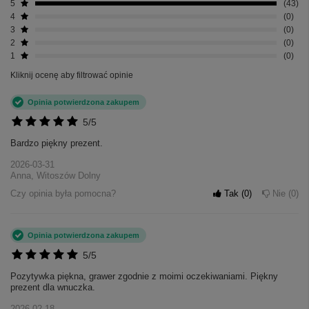
5
43
4
0
3
0
2
0
1
0
Kliknij ocenę aby filtrować opinie
Opinia potwierdzona zakupem
5/5
Bardzo piękny prezent.
2026-03-31
Anna, Witoszów Dolny
Czy opinia była pomocna?
Tak
0
Nie
0
Opinia potwierdzona zakupem
5/5
Pozytywka piękna, grawer zgodnie z moimi oczekiwaniami. Piękny
prezent dla wnuczka.
2026-02-18