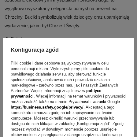
wyjątkowo wyszukany i elegancki pomysł na prezent na
Chrzciny. Buciki symbolizują wiek dziecięcy oraz upamiętniają
wydarzenie, jakim był Chrzest Święty.
Sztućce z grawerem
Konfiguracja zgód
Ozdobne sztućce z grawerem mogą być wyjątkowo ciekawą i
miłą pamiątką z Chrztu. Można kupić je w wielu wariantach
Pliki cookie i dane osobowe są wykorzystywane w celu
personalizacji reklam. Wykorzystujemy pliki cookies do
kolorystycznych oraz przyozdobić grawerem. Małe sztućce z
prawidłowego działania serwisu, aby oferować funkcje
grawerem mogą być używane do karmienia dziecka, gdyż są
społecznościowe, analizować ruch i prowadzić działania
marketingowe - zarówno przez nas, jak i naszych Zaufanych
wykonane z bezpiecznych materiałów, ale można też
Partnerów. Więcej informacji znajdziesz w
polityce
potraktować je jako pamiątkowy przedmiot i przechowywać w
prywatności
. Więcej informacji na temat warunków i prywatności
można znaleźć także na stronie
Prywatność i warunki Google
-
charakterze ozdobnej pamiątki.
https://business.safety.google/privacy/
. Akceptacja tego
komunikatu oznacza zgodę na ich zapisywanie na Twoim
Biżuteria
komputerze. Możesz określić warunki przechowywania lub
dostępu do nich klikając w zakładkę „Konfiguracja zgód”. Zgodę
możesz wycofać w dowolnym momencie poprzez usunięcie
Kolczyki, bransoletki i komplety biżuterii ze złota i srebra to
plików cookies z przeglądarki z danego urządzenia końcowego.