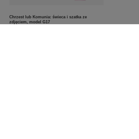
Chrzest lub Komunia: świeca i szatka ze
zdjęciem, model G17
99,00 zł