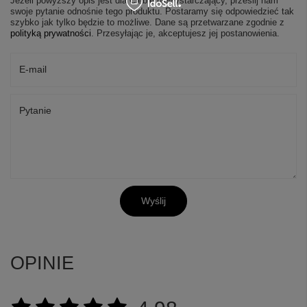
Jeżeli powyższy opis jest dla Ciebie niewystarczający, prześlij nam
swoje pytanie odnośnie tego produktu. Postaramy się odpowiedzieć tak
szybko jak tylko będzie to możliwe.
Dane są przetwarzane zgodnie z
polityką prywatności
. Przesyłając je, akceptujesz jej postanowienia.
E-mail
Pytanie
+
9
Wyślij
Zobacz więcej
OPINIE