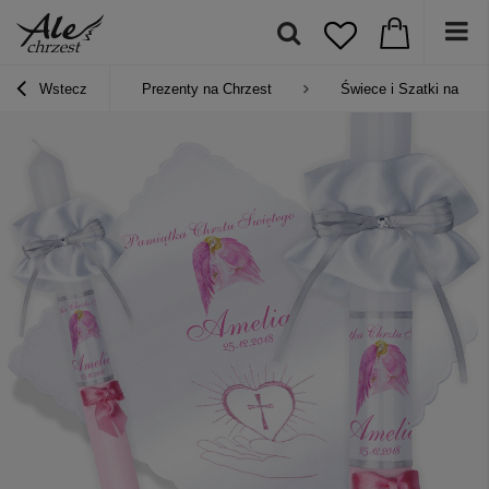
Wstecz
Prezenty na Chrzest
Świece i Szatki na chr