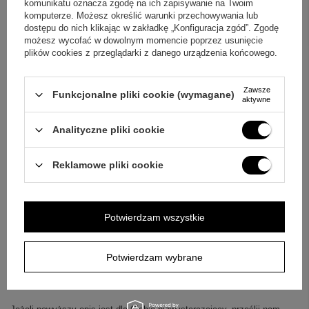
komunikatu oznacza zgodę na ich zapisywanie na Twoim
komputerze. Możesz określić warunki przechowywania lub
dostępu do nich klikając w zakładkę „Konfiguracja zgód”. Zgodę
możesz wycofać w dowolnym momencie poprzez usunięcie
plików cookies z przeglądarki z danego urządzenia końcowego.
Zawsze
Funkcjonalne pliki cookie (wymagane)
PRODUKTY POWIĄZANE
aktywne
Analityczne pliki cookie
Reklamowe pliki cookie
Łyżeczka Srebrna 925 GRAWER
Pamiątka na Chrzest
369,00 zł
Potwierdzam wszystkie
Potwierdzam wybrane
ZAPYTAJ O PRODUKT