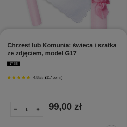
Chrzest lub Komunia: świeca i szatka
ze zdjęciem, model G17
7436
4.98/5
(
117
opinii)
99,00 zł