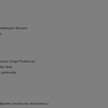
jświętszym Sercem
em
 przez Urząd Probierczy
ba złota
 jubilerskie
zdjęciem (można też skorzystać z