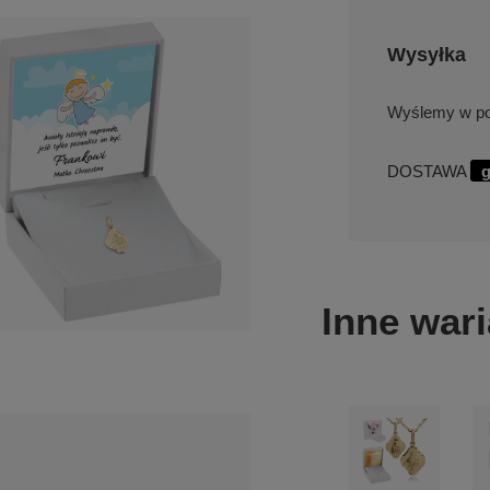
Wysyłka
w po
DOSTAWA
g
Inne wari