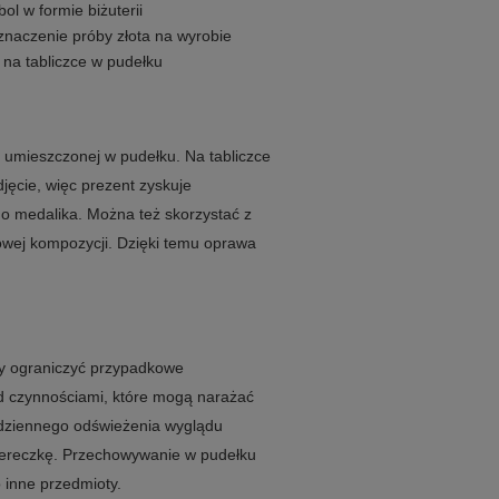
ol w formie biżuterii
znaczenie próby złota na wyrobie
ć na tabliczce w pudełku
i umieszczonej w pudełku. Na tabliczce
jęcie, więc prezent zyskuje
o medalika. Można też skorzystać z
towej kompozycji. Dzięki temu oprawa
by ograniczyć przypadkowe
d czynnościami, które mogą narażać
odziennego odświeżenia wyglądu
ciereczkę. Przechowywanie w pudełku
 inne przedmioty.