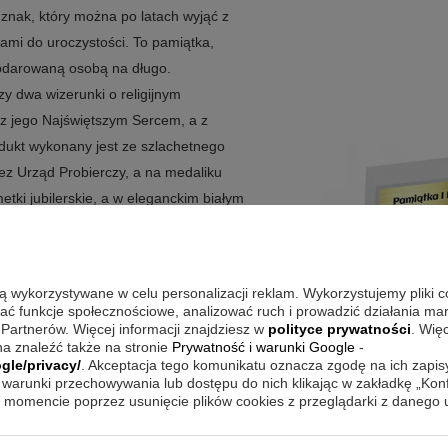
 znak, który można po latach wyjąć z
ami do uroczystości. To pamiątka,
obdarowaną osobą na długo.
y dwa wizerunki o religijnym
s z jego Najświętszym Sercem, a z
odukt wykonany jest ze szlachetnego
zez Urząd Probierczy, a na medaliku
etki jubilerskie, a w eleganckim białym
 grafiką lub zdjęciem.
są wykorzystywane w celu personalizacji reklam. Wykorzystujemy pliki 
, dlatego łatwo podkreśla charakter
wać funkcje społecznościowe, analizować ruch i prowadzić działania m
 Partnerów. Więcej informacji znajdziesz w
polityce prywatności
. Wię
ozwala w jednej chwili zmienić stronę,
a znaleźć także na stronie
Prywatność i warunki Google
-
elny. Złoto pr. 585 oraz badanie przez
gle/privacy/
. Akceptacja tego komunikatu oznacza zgodę na ich zapi
warunki przechowywania lub dostępu do nich klikając w zakładkę „Kon
łu i oznaczeń. Tabliczka w pudełku
momencie poprzez usunięcie plików cookies z przeglądarki z danego
ie.