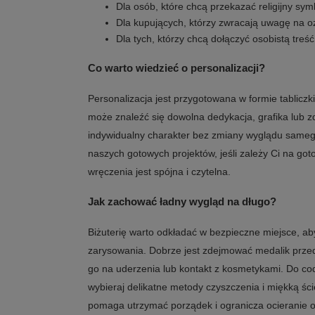
Dla osób, które chcą przekazać religijny symb
Dla kupujących, którzy zwracają uwagę na o
Dla tych, którzy chcą dołączyć osobistą treś
Co warto wiedzieć o personalizacji?
Personalizacja jest przygotowana w formie tabliczk
może znaleźć się dowolna dedykacja, grafika lub zd
indywidualny charakter bez zmiany wyglądu sameg
naszych gotowych projektów, jeśli zależy Ci na go
wręczenia jest spójna i czytelna.
Jak zachować ładny wygląd na długo?
Biżuterię warto odkładać w bezpieczne miejsce, a
zarysowania. Dobrze jest zdejmować medalik prze
go na uderzenia lub kontakt z kosmetykami. Do c
wybieraj delikatne metody czyszczenia i miękką ś
pomaga utrzymać porządek i ogranicza ocieranie o