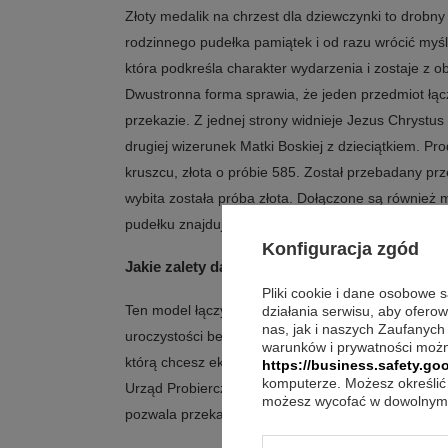
Złoty medalik na chrzest dla dziewczynki to drobny
rodzinnego pudełka pamiątek i od razu wrócić myśl
która podkreśla charakter wydarzenia i zostaje z 
Dwustronna forma sprawia, że jeden przedmiot łącz
przekazie. Z jednej strony widnieje Jezus Chrystu
drugiej wizerunek Matki Boskiej z dzieciątkiem. Pr
kruszcu, złota o próbie 585. Został przebadany pr
wybita została próba złota. Dołączone są również m
pudełku znajduje się tabliczka z dowolną dedykacją,
Konfiguracja zgód
Jakie zalety daje medalik dwustronny?
Pliki cookie i dane osobowe 
Ten model łączy religijną symbolikę z prostą formą
działania serwisu, aby ofero
nas, jak i naszych Zaufanych
uroczystości bez przesady. Dwustronny charakter p
warunków i prywatności możn
którą chcesz eksponować, a przekaz pozostaje czyt
https://business.safety.goo
komputerze. Możesz określić 
Urząd Probierczy podkreślają wiarygodność materia
możesz wycofać w dowolnym 
pozwala przekazać osobiste słowa w gotowej opraw