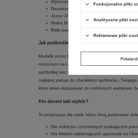
Wykonanie ze złota pr. 585
Funkcjonalne pliki 
Dwustronna forma z dwoma wizerunkami
Jezus Chrystus z jego Najświętszym Sercem 
Analityczne pliki coo
Matka Boska z dzieciątkiem na drugiej stroni
Białe pudełko z tabliczką na dedykację, grafi
Reklamowe pliki coo
Jak podkreślić styl tym dodatkiem?
Medalik może być wyraźnym akcentem podczas uro
Potwier
noszonym na co dzień. Dobrze prezentuje się, gdy
symbolikę bez nadmiaru ozdób. Przy formalnych o
najlepiej pasuje do charakteru spotkania i Twojego 
które łatwo dopasować do rodzinnych wydarzeń, b
Kto doceni taki wybór?
To propozycja dla osób, które chcą podarować dzi
Dla rodziców i chrzestnych szukających pre
Dla bliskich wybierających upominek na I K