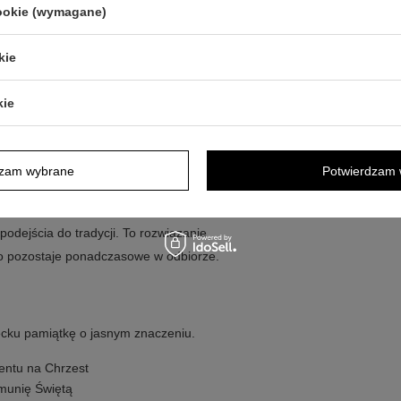
cookie (wymagane)
na jednej stronie
kie
e
kę lub zdjęcie
kie
czystości albo dyskretnym dodatkiem
dzam wybrane
Potwierdzam 
 chcesz postawić na spokojną
kazjach możesz wybrać stronę, która
podejścia do tradycji. To rozwiązanie,
o pozostaje ponadczasowe w odbiorze.
ecku pamiątkę o jasnym znaczeniu.
zentu na Chrzest
omunię Świętą