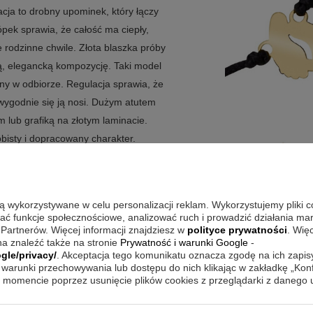
cja to drobny upominek, który łączy
pek sprawia, że całość ma ciepły,
 rodzinne chwile. Złota blaszka próby
ą, elegancką kompozycję. Taki model
tny w odbiorze. Regulacja sprawia, że
 wygodnie się ją nosi. Dużym atutem
m lub grafiką na złotym laminacie.
bisty i dopracowany charakter.
kową?
ekkiej formie i symbolicznym motywie.
są wykorzystywane w celu personalizacji reklam. Wykorzystujemy pliki 
śnie ma wyraźny akcent w postaci
wać funkcje społecznościowe, analizować ruch i prowadzić działania m
 Partnerów. Więcej informacji znajdziesz w
polityce prywatności
. Wię
szki i czarnego sznurka daje estetyczny
a znaleźć także na stronie
Prywatność i warunki Google
-
ego modelu działa też gotowy zestaw z
gle/privacy/
. Akceptacja tego komunikatu oznacza zgodę na ich zapi
warunki przechowywania lub dostępu do nich klikając w zakładkę „Kon
dywidualnej dedykacji.
momencie poprzez usunięcie plików cookies z przeglądarki z danego
ląda subtelnie na nadgarstku.