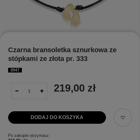
Czarna bransoletka sznurkowa ze
stópkami ze złota pr. 333
8947
219,00 zł
DODAJ DO KOSZYKA
Po zakupie otrzymasz: