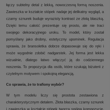
łączy subtelny detal z lekką, nowoczesną formą noszenia.
Zawieszka w kształcie stópek nadaje jej delikatny wygląd, a
czarny sznurek buduje wyrazisty kontrast ze złotą blaszką.
Dzięki temu całość prezentuje się prosto, ale nie traci
swojego dekoracyjnego uroku. To model, który został
pomyślany jako drobny, estetyczny upominek. Regulacja
sprawia, że bransoletka dobrze dopasowuje się do ręki i
może wygodnie zdobić nadgarstek. Jej forma jest lekka
wizualnie, dlatego łatwo włączyć ją do codziennego
noszenia. To propozycja dla osób, które szukają biżuterii z
czytelnym motywem i spokojną elegancją.
Co sprawia, że to trafiony wybór?
W tym modelu liczy się prostota zestawiona z
charakterystycznym detalem. Złota blaszka, czarny sznurek
i zawieszka w kształcie stópek tworzą spójną kompozycję,