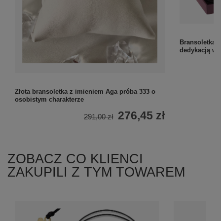
Bransoletka 
dedykacją w 
Złota bransoletka z imieniem Aga próba 333 o
osobistym charakterze
276,45 zł
291,00 zł
ZOBACZ CO KLIENCI
ZAKUPILI Z TYM TOWAREM