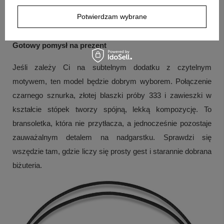
zestawu wchodzi sama sznurkowa bransoletka. Nie
Potwierdzam wybrane
wskazano innych elementów dodatkowych.
Gotowy pomysł na prezent
Jeśli zależy Ci na subtelnym dodatku z czytelnym
motywem, ten model będzie dobrym wyborem. Połączenie
czarnego sznurka, złotej blaszki próby 333 i zawieszki w
kształcie stópek tworzy spójną, lekką kompozycję. To
bransoletka, która nie przytłacza, a jednocześnie pozostaje
zauważalnym detalem na nadgarstku. Sprawdzi się
wszędzie tam, gdzie liczy się prosty gest i starannie dobrana
biżuteria.