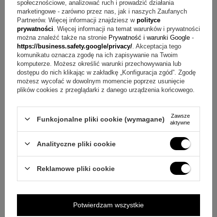
społecznościowe, analizować ruch i prowadzić działania
właśnie ten detal nadaje całości charakterystyczny wygląd.
marketingowe - zarówno przez nas, jak i naszych Zaufanych
Partnerów. Więcej informacji znajdziesz w
polityce
Pytanie:
Jak dopasować bransoletkę do nadgarstka?
prywatności
. Więcej informacji na temat warunków i prywatności
można znaleźć także na stronie
Prywatność i warunki Google
-
Odpowiedź:
Bransoletka ma regulację, dlatego może lepiej
https://business.safety.google/privacy/
. Akceptacja tego
dopasować się do ręki. To jedna z cech wskazanych
komunikatu oznacza zgodę na ich zapisywanie na Twoim
komputerze. Możesz określić warunki przechowywania lub
bezpośrednio w opisie produktu.
dostępu do nich klikając w zakładkę „Konfiguracja zgód”. Zgodę
możesz wycofać w dowolnym momencie poprzez usunięcie
Pytanie:
Z jakiego materiału wykonano blaszkę?
plików cookies z przeglądarki z danego urządzenia końcowego.
Odpowiedź:
Blaszka została wykonana ze złota próby 333.
Tę informację podano w opisie jako jedną z kluczowych cech
Zawsze
Funkcjonalne pliki cookie (wymagane)
aktywne
modelu.
Analityczne pliki cookie
Pytanie:
Czy to delikatna bransoletka do codziennego
noszenia?
Odpowiedź:
Opis przedstawia ją jako
Reklamowe pliki cookie
nowoczesną i delikatną bransoletkę. Dzięki temu dobrze
sprawdza się jako lekki dodatek na co dzień.
Potwierdzam wszystkie
Pytanie:
Co znajduje się w zestawie?
Odpowiedź:
W skład