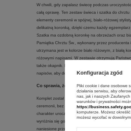
W chwili, gdy zapalasz świecę podczas uroczystości,
całą oprawę. Ten zestaw świeca i szatka do chrzt
elementy ceremonii w spójnej, biało-różowej stylist
delikatną koronką, dzięki czemu każdy egzemplar
Szatka ma ozdobną koronkę na obrzeżach oraz bia
Pamiątka Chrztu Św., wykonany przez producenta i
utrzymana jest w kolorze biało różowym, z białą k
różowymi napisami. W zestawie otrzymują Państwo p
także okapnik. Na obu elementach przewidziano indy
Konfiguracja zgód
napisów, aby dopasować komplet do konkretnego dz
Co sprawia, że to trafiony wybór?
Pliki cookie i dane osobowe 
działania serwisu, aby ofero
nas, jak i naszych Zaufanych
Komplet został przygotowany tak, by zachować jed
warunków i prywatności możn
ceremonii, bez mieszania przypadkowych dodatków.
https://business.safety.goo
komputerze. Możesz określić 
charakter uroczystości, a koronka na świecy i szat
możesz wycofać w dowolnym 
wyróżnia się gotowym haftem i napisem, których ni
naniesione przez producenta. Świeca ma ręczne zd