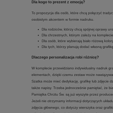
Dla kogo to prezent z emocją?
To propozycja dla osób, które chcą połączyć trady
osobistym akcentem w formie nadruku.
Dla rodziców, którzy chcą spójnej oprawy ur
Dla chrzestnych, którym zależy na kompleci
Dla osób, które wybierają biało różową kolo
Dla tych, którzy planują dodać własną grafikę
Dlaczego personalizacja robi różnicę?
W komplecie przewidziano indywidualny nadruk graf
elementach, dzięki czemu zestaw może nawiązywać 
Szatka może mieć dedykację, grafikę lub zdjęcie d
także napisy. Trzeba jednocześnie pamiętać, że bi
Pamiątka Chrztu Św. są już wyszyte przez produce
Jeżeli nie otrzymamy informacji dotyczących układ
zdjęcia głównego, co dotyczy wierszyka oraz grafik