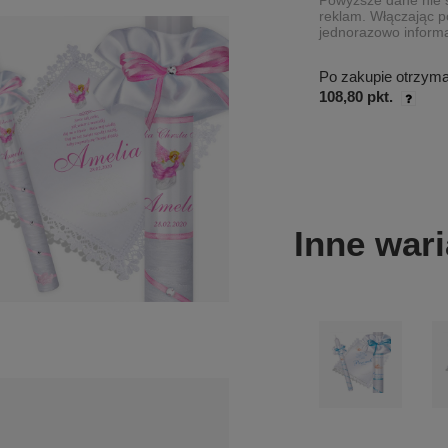
Powyższe dane nie s
reklam. Włączając p
jednorazowo informa
Po zakupie otrzym
108,80 pkt.
Inne wari