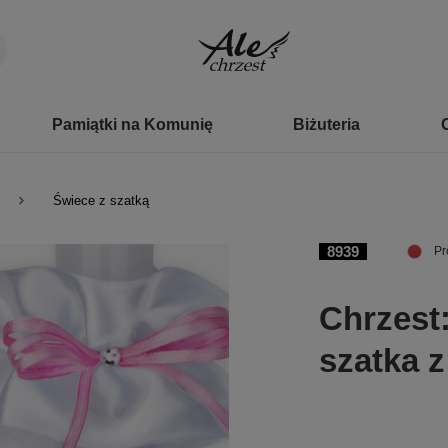
Pamiątki na Komunię
Biżuteria
Świece z szatką
8939
Pr
Chrzest:
szatka z