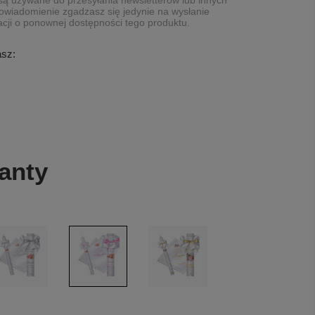
ą używane do przesyłania newsletterów lub innych
owiadomienie zgadzasz się jedynie na wysłanie
cji o ponownej dostępności tego produktu.
asz:
anty