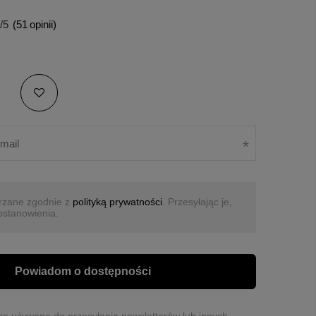
/5
(
51
opinii)
rzane zgodnie z
polityką prywatności
. Przesyłając je,
ostanowienia.
Powiadom o dostępności