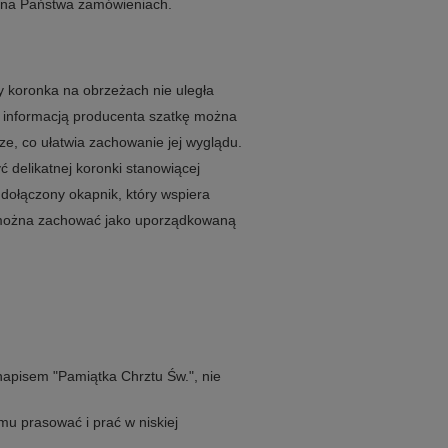
na na Państwa zamówieniach.
y koronka na obrzeżach nie uległa
z informacją producenta szatkę można
ze, co ułatwia zachowanie jej wyglądu.
ć delikatnej koronki stanowiącej
dołączony okapnik, który wspiera
ć można zachować jako uporządkowaną
 napisem "Pamiątka Chrztu Św.", nie
mu prasować i prać w niskiej