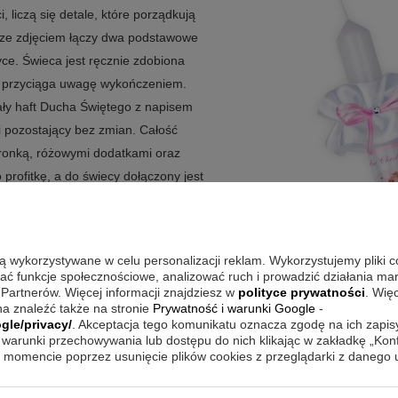
 liczą się detale, które porządkują
u ze zdjęciem łączy dwa podstawowe
yce. Świeca jest ręcznie zdobiona
z przyciąga uwagę wykończeniem.
ły haft Ducha Świętego z napisem
 pozostający bez zmian. Całość
oronką, różowymi dodatkami oraz
rofitkę, a do świecy dołączony jest
widualny nadruk grafiki lub zdjęcia i
iecka i uroczystości.
są wykorzystywane w celu personalizacji reklam. Wykorzystujemy pliki 
wać funkcje społecznościowe, analizować ruch i prowadzić działania m
 Partnerów. Więcej informacji znajdziesz w
polityce prywatności
. Wię
ną estetykę na stole i podczas samej
a znaleźć także na stronie
Prywatność i warunki Google
-
 Biało-różowa kolorystyka podkreśla
gle/privacy/
. Akceptacja tego komunikatu oznacza zgodę na ich zapi
warunki przechowywania lub dostępu do nich klikając w zakładkę „Kon
ce buduje spójne wrażenie. Szatka
momencie poprzez usunięcie plików cookies z przeglądarki z danego
e trzeba dobierać osobno, bo są już
obienie delikatną koronką, co nadaje