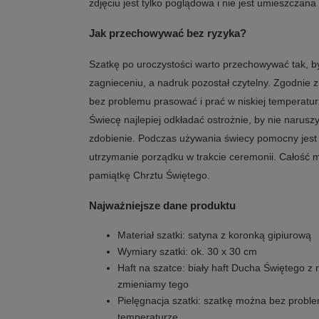
zdjęciu jest tylko poglądowa i nie jest umieszcza
Jak przechowywać bez ryzyka?
Szatkę po uroczystości warto przechowywać tak, b
zagnieceniu, a nadruk pozostał czytelny. Zgodnie 
bez problemu prasować i prać w niskiej temperatur
Świecę najlepiej odkładać ostrożnie, by nie naruszy
zdobienie. Podczas używania świecy pomocny jest 
utrzymanie porządku w trakcie ceremonii. Całoś
pamiątkę Chrztu Świętego.
Najważniejsze dane produktu
Materiał szatki: satyna z koronką gipiurową
Wymiary szatki: ok. 30 x 30 cm
Haft na szatce: biały haft Ducha Świętego z
zmieniamy tego
Pielęgnacja szatki: szatkę można bez proble
temperaturze