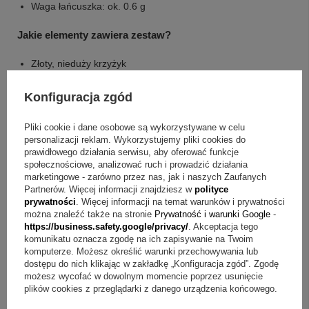
Waga łańcuszka: ok. 0.6 g
Jakie elementy zawiera zestaw?
Złoty, nieduży krzyżyk
Indywidualny grawerunek (max 10 znaków)
Złoty łańcuszek (ankier)
Konfiguracja zgód
Białe pudełeczko
Metalowa tabliczka z osobistą dedykacją
Pliki cookie i dane osobowe są wykorzystywane w celu
personalizacji reklam. Wykorzystujemy pliki cookies do
Torebka prezentowa ze wstążką
prawidłowego działania serwisu, aby oferować funkcje
społecznościowe, analizować ruch i prowadzić działania
FAQ – szybkie odpowiedzi o krzyżyku z grawerem
marketingowe - zarówno przez nas, jak i naszych Zaufanych
Partnerów. Więcej informacji znajdziesz w
polityce
Pytanie:
Jakie informacje można umieścić w grawerunku?
prywatności
. Więcej informacji na temat warunków i prywatności
można znaleźć także na stronie
Prywatność i warunki Google
-
Odpowiedź:
Na odwrocie krzyżyka można wykonać
https://business.safety.google/privacy/
. Akceptacja tego
komunikatu oznacza zgodę na ich zapisywanie na Twoim
grawerunek z imieniem lub datą, a limit wynosi max 10
komputerze. Możesz określić warunki przechowywania lub
znaków.
dostępu do nich klikając w zakładkę „Konfiguracja zgód”. Zgodę
możesz wycofać w dowolnym momencie poprzez usunięcie
Pytanie:
Jak wygląda oprawa wręczenia dla chłopca?
plików cookies z przeglądarki z danego urządzenia końcowego.
Odpowiedź:
Zestaw jest pakowany w białe pudełeczko, a