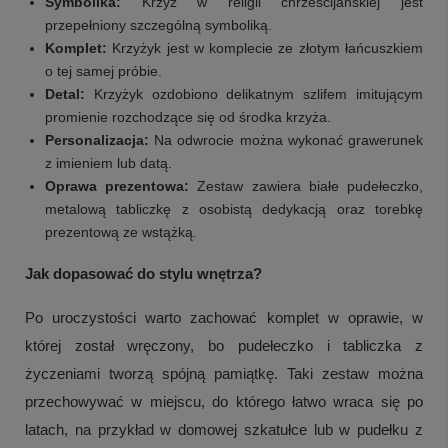
Symbolika:
Krzyż w religii chrześcijańskiej jest
przepełniony szczególną symboliką.
Komplet:
Krzyżyk jest w komplecie ze złotym łańcuszkiem
o tej samej próbie.
Detal:
Krzyżyk ozdobiono delikatnym szlifem imitującym
promienie rozchodzące się od środka krzyża.
Personalizacja:
Na odwrocie można wykonać grawerunek
z imieniem lub datą.
Oprawa prezentowa:
Zestaw zawiera białe pudełeczko,
metalową tabliczkę z osobistą dedykacją oraz torebkę
prezentową ze wstążką.
Jak dopasować do stylu wnętrza?
Po uroczystości warto zachować komplet w oprawie, w
której został wręczony, bo pudełeczko i tabliczka z
życzeniami tworzą spójną pamiątkę. Taki zestaw można
przechowywać w miejscu, do którego łatwo wraca się po
latach, na przykład w domowej szkatułce lub w pudełku z