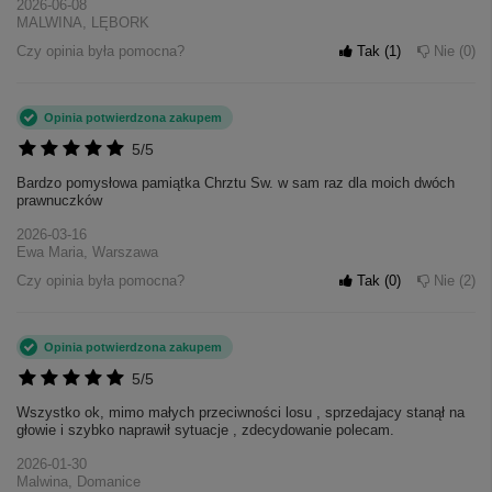
2026-06-08
MALWINA, LĘBORK
Czy opinia była pomocna?
Tak
1
Nie
0
Opinia potwierdzona zakupem
5/5
Bardzo pomysłowa pamiątka Chrztu Sw. w sam raz dla moich dwóch
prawnuczków
2026-03-16
Ewa Maria, Warszawa
Czy opinia była pomocna?
Tak
0
Nie
2
Opinia potwierdzona zakupem
5/5
Wszystko ok, mimo małych przeciwności losu , sprzedajacy stanął na
głowie i szybko naprawił sytuacje , zdecydowanie polecam.
2026-01-30
Malwina, Domanice