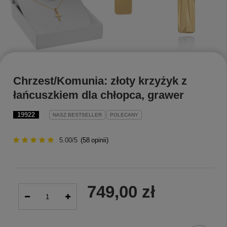
Chrzest/Komunia: złoty krzyżyk z
łańcuszkiem dla chłopca, grawer
19922
NASZ BESTSELLER
POLECANY
5.00/5
(
58
opinii)
749,00 zł