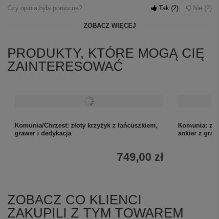
Czy opinia była pomocna?
Tak
2
Nie
2
ZOBACZ WIĘCEJ
PRODUKTY, KTÓRE MOGĄ CIĘ
ZAINTERESOWAĆ
Komunia/Chrzest: złoty krzyżyk z łańcuszkiem,
Komunia: zło
grawer i dedykacja
ankier z gra
749,00 zł
ZOBACZ CO KLIENCI
ZAKUPILI Z TYM TOWAREM