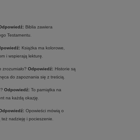
Odpowiedź:
Biblia zawiera
wego Testamentu.
powiedź:
Książka ma kolorowe,
om i wspierają lekturę.
je zrozumiało?
Odpowiedź:
Historie są
ęca do zapoznania się z treścią.
ii?
Odpowiedź:
To pamiątka na
ent na każdą okazję.
Odpowiedź:
Opowieści mówią o
też nadzieję i pocieszenie.