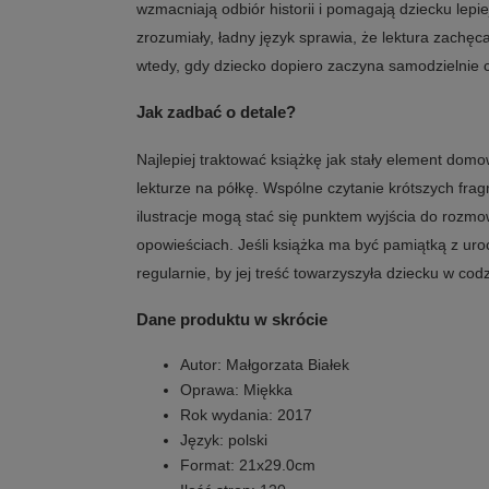
wzmacniają odbiór historii i pomagają dziecku lepi
zrozumiały, ładny język sprawia, że lektura zachęc
wtedy, gdy dziecko dopiero zaczyna samodzielnie c
Jak zadbać o detale?
Najlepiej traktować książkę jak stały element domow
lekturze na półkę. Wspólne czytanie krótszych fra
ilustracje mogą stać się punktem wyjścia do rozm
opowieściach. Jeśli książka ma być pamiątką z uroc
regularnie, by jej treść towarzyszyła dziecku w cod
Dane produktu w skrócie
Autor: Małgorzata Białek
Oprawa: Miękka
Rok wydania: 2017
Język: polski
Format: 21x29.0cm