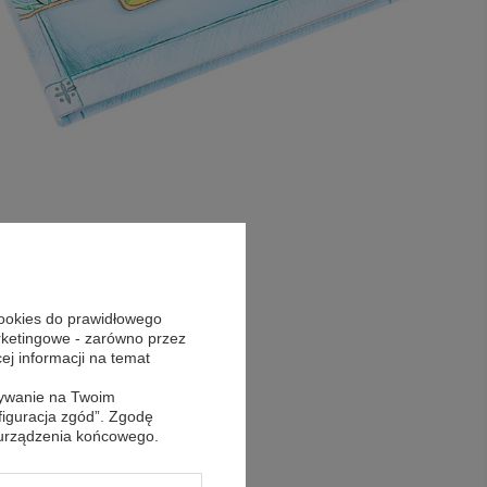
cookies do prawidłowego
arketingowe - zarówno przez
cej informacji na temat
sywanie na Twoim
figuracja zgód”. Zgodę
 urządzenia końcowego.