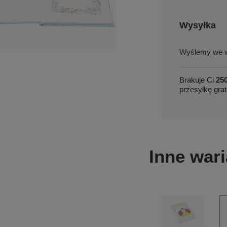
Wysyłka
we w
Brakuje Ci
250
przesyłkę grat
Inne wari