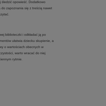
ej śledzić opowieść. Dodatkowo
a do zapoznania się z treścią nawet
zytać.
ej biblioteczki i odkładać ją po
gmentów ułatwia dziecku skupienie, a
owy o wartościach obecnych w
zystości, warto wracać do niej
ziennym rytmie.