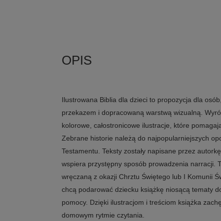
Ilustrowana Biblia dla dzieci to propozycja dla osó
przekazem i dopracowaną warstwą wizualną. Wyróżn
kolorowe, całostronicowe ilustracje, które pomagaj
Zebrane historie należą do najpopularniejszych op
Testamentu. Teksty zostały napisane przez autorkę
wspiera przystępny sposób prowadzenia narracji. T
wręczaną z okazji Chrztu Świętego lub I Komunii Świ
chcą podarować dziecku książkę niosącą tematy do
pomocy. Dzięki ilustracjom i treściom książka zachę
domowym rytmie czytania.