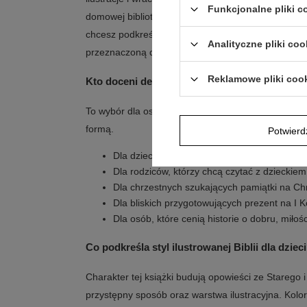
Funkcjonalne pliki 
domowej biblioteczki, w której gromadzone są tytuły
chcesz podkreślić okazję, możesz dołączyć ją do 
Analityczne pliki coo
przeznaczoną do spokojnej, rodzinnej lektury.
Reklamowe pliki coo
Kto doceni detale i przekaz?
To wybór dla osób, które chcą połączyć upominek z 
formą.
Potwier
Dla dziecka, które lubi oglądać kolorowe, cał
Dla rodziców, którzy chcą czytać z dzieckiem 
Dla chrzestnych szukających pamiątki na Ch
Dla bliskich przygotowujących prezent na I 
Dla osób, które cenią historie o dobru, miło
Co podkreśla styl ilustrowanej Biblii dla dziec
Charakter tej książki budują opowieści ze Stareg
przystępny sposób oraz warstwa ilustracyjna. Kolor