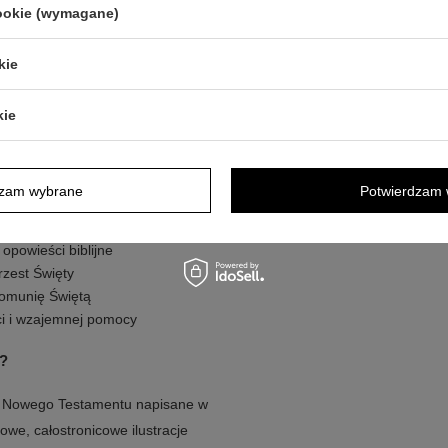
cookie (wymagane)
 czytane wspólnie z rodziną. Jeśli
zestawu prezentowego jako książkę
kie
kie
wartościową treścią i atrakcyjną
dzam wybrane
Potwierdzam 
ostronicowe ilustracje
opowieści biblijne
rzest Święty
Komunię Świętą
ści i wzajemnej pomocy
i?
o i Nowego Testamentu napisane w
owe, całostronicowe ilustracje