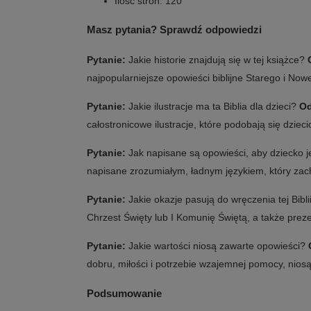
Ilość stron: 120
Masz pytania? Sprawdź odpowiedzi
Pytanie:
Jakie historie znajdują się w tej książce?
najpopularniejsze opowieści biblijne Starego i No
Pytanie:
Jakie ilustracje ma ta Biblia dla dzieci?
Od
całostronicowe ilustracje, które podobają się dzieci
Pytanie:
Jak napisane są opowieści, aby dziecko 
napisane zrozumiałym, ładnym językiem, który zach
Pytanie:
Jakie okazje pasują do wręczenia tej Bibl
Chrzest Święty lub I Komunię Świętą, a także prez
Pytanie:
Jakie wartości niosą zawarte opowieści?
dobru, miłości i potrzebie wzajemnej pomocy, niosą 
Podsumowanie