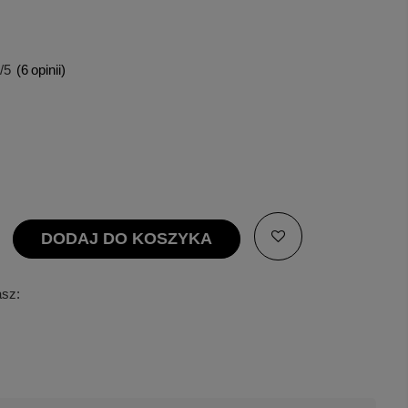
/5
(
6
opinii)
DODAJ DO KOSZYKA
asz: