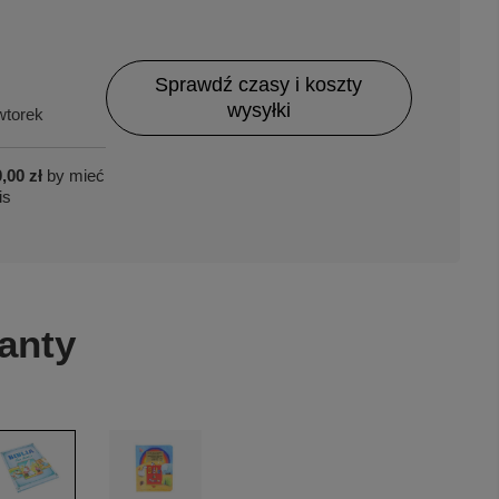
Sprawdź czasy i koszty
wysyłki
torek
,00 zł
by mieć
is
anty