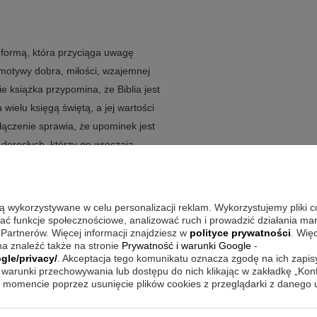
z formą, która przyciąga uwagę
 motywy dobra, miłości, wzajemnej
e książka przypomina, że Biblia jest
 wielu księgą świętą, a jej wartości
połączenie sprawia, że upominek jest
 dorosłych, którzy go wręczają.
go i Nowego Testamentu w jednym tomie
ngażują dziecko podczas czytania
znawania historii
są wykorzystywane w celu personalizacji reklam. Wykorzystujemy pliki 
wać funkcje społecznościowe, analizować ruch i prowadzić działania m
jemnej pomocy
 Partnerów. Więcej informacji znajdziesz w
polityce prywatności
. Wię
 Świętą
a znaleźć także na stronie
Prywatność i warunki Google
-
gle/privacy/
. Akceptacja tego komunikatu oznacza zgodę na ich zapi
warunki przechowywania lub dostępu do nich klikając w zakładkę „Kon
momencie poprzez usunięcie plików cookies z przeglądarki z danego
o może łatwo sięgnąć, aby oglądać
sprawdza się także jako element