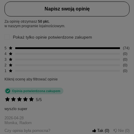
Napisz swoją opinię
Za opinię otrzymasz
50 pkt.
w naszym programie lojalnościowym.
Pokaż tylko opinie potwierdzone zakupem
5
74
4
0
3
0
2
0
1
0
Kliknij ocenę aby filtrować opinie
Opinia potwierdzona zakupem
5/5
wyszlo super
2026-04-28
Monika, Radom
Czy opinia była pomocna?
Tak
0
Nie
0