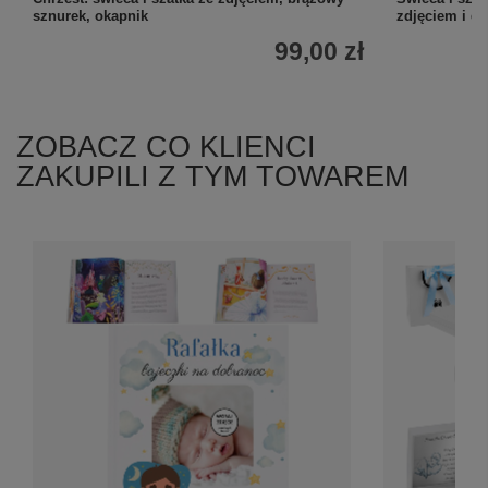
sznurek, okapnik
zdjęciem i d
99,00 zł
ZOBACZ CO KLIENCI
ZAKUPILI Z TYM TOWAREM