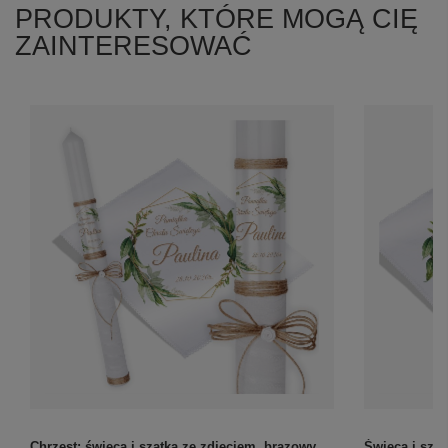
PRODUKTY, KTÓRE MOGĄ CIĘ
ZAINTERESOWAĆ
Chrzest: świeca i szatka ze zdjęciem, brązowy
Świeca i sza