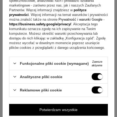
społecznościowe, analizować ruch i prowadzić działania
nadrukowi zdjęcia dziecka lub grafiki na świecy i szatce oraz
marketingowe - zarówno przez nas, jak i naszych Zaufanych
grawerunkowi na skrzynce komplet możesz dopasować do
Partnerów. Więcej informacji znajdziesz w
polityce
prywatności
. Więcej informacji na temat warunków i prywatności
własnej wizji uroczystości. Jeśli zależy Ci na spójnej oprawie
można znaleźć także na stronie
Prywatność i warunki Google
-
Chrztu lub Komunii i na tym, by pamiątki były
https://business.safety.google/privacy/
. Akceptacja tego
komunikatu oznacza zgodę na ich zapisywanie na Twoim
uporządkowane po wydarzeniu, ten zestaw będzie
komputerze. Możesz określić warunki przechowywania lub
praktycznym wyborem.
dostępu do nich klikając w zakładkę „Konfiguracja zgód”. Zgodę
możesz wycofać w dowolnym momencie poprzez usunięcie
plików cookies z przeglądarki z danego urządzenia końcowego.
Zawsze
Funkcjonalne pliki cookie (wymagane)
aktywne
Analityczne pliki cookie
Reklamowe pliki cookie
Potwierdzam wszystkie