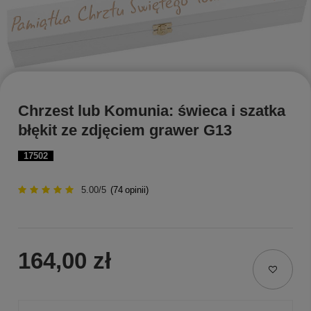
Chrzest lub Komunia: świeca i szatka
błękit ze zdjęciem grawer G13
17502
5.00/5
(
74
opinii)
164,00 zł