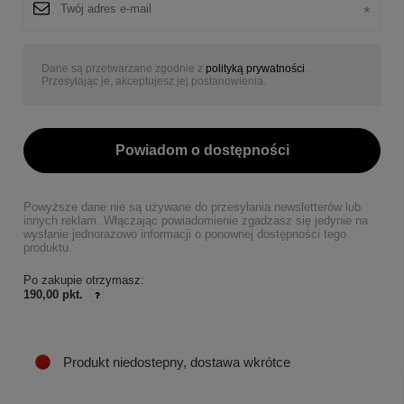
Dane są przetwarzane zgodnie z
polityką prywatności
.
Przesyłając je, akceptujesz jej postanowienia.
Powiadom o dostępności
Powyższe dane nie są używane do przesyłania newsletterów lub
innych reklam. Włączając powiadomienie zgadzasz się jedynie na
wysłanie jednorazowo informacji o ponownej dostępności tego
produktu.
Po zakupie otrzymasz:
190,00 pkt.
Produkt niedostepny, dostawa wkrótce