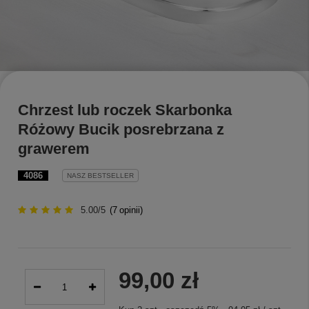
Chrzest lub roczek Skarbonka
Różowy Bucik posrebrzana z
grawerem
4086
NASZ BESTSELLER
5.00/5
(
7
opinii)
99,00 zł