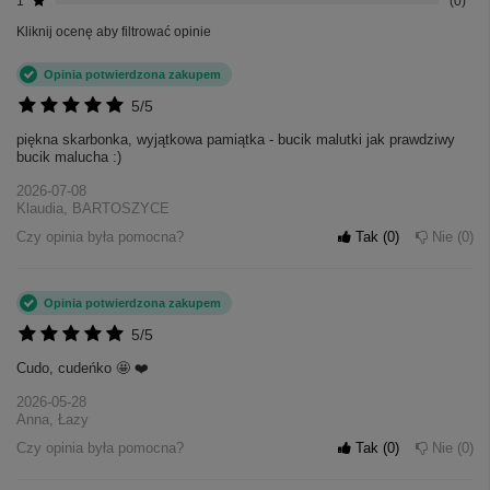
1
0
Kliknij ocenę aby filtrować opinie
Opinia potwierdzona zakupem
5/5
piękna skarbonka, wyjątkowa pamiątka - bucik malutki jak prawdziwy
bucik malucha :)
2026-07-08
Klaudia, BARTOSZYCE
Czy opinia była pomocna?
Tak
0
Nie
0
Opinia potwierdzona zakupem
5/5
Cudo, cudeńko 🤩 ❤️
2026-05-28
Anna, Łazy
Czy opinia była pomocna?
Tak
0
Nie
0