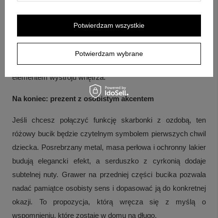
znajduje się skarbonka różowy bucik, grawer na przedniej
części bucika oraz pudełko tekturowe od producenta.
Potwierdzam wszystkie
P
ytanie:
Czy ten model sprawdzi się jako pamiątka na
uroczystość?
Odpowiedź:
Tak, jest opisywany jako
Potwierdzam wybrane
pamiątka z okazji chrztu lub roczku i może być jednocześnie
elementem wystroju wnętrza.
Na koniec: prezent z osobistym akcentem
Jeśli chcesz połączyć funkcję skarbonki z ozdobą, ten
różowy bucik będzie czytelnym symbolem pierwszych chwil
dziecka. Posrebrzany metal, masa perłowa i ochronny lakier
budują elegancki efekt, a serduszko z cyrkonią dodaje
subtelnej nuty. Grawer na przedniej części bucika pozwala
nadać pamiątce osobisty sens i dopasować ją do konkretnej
okazji. To propozycja, którą wręcza się z myślą o
wspomnieniu, które zostaje w domu na długo.