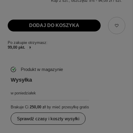
Kup
2
szt.
, oszczędź
5
%
-
94,05 zł
/
szt.
DODAJ DO KOSZYKA
Po zakupie otrzymasz:
99,00 pkt.
Produkt w magazynie
Wysyłka
w poniedziałek
Brakuje Ci
250,00 zł
by mieć przesyłkę gratis
Sprawdź czasy i koszty wysyłki