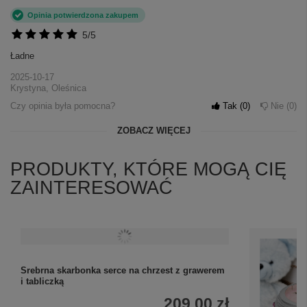
Opinia potwierdzona zakupem
5/5
Ładne
2025-10-17
Krystyna, Oleśnica
Czy opinia była pomocna?
Tak
0
Nie
0
ZOBACZ WIĘCEJ
PRODUKTY, KTÓRE MOGĄ CIĘ
ZAINTERESOWAĆ