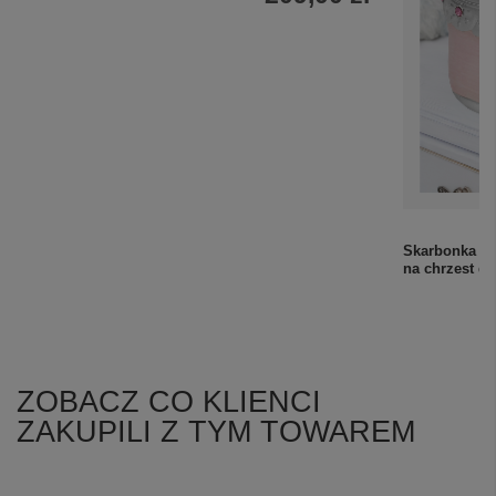
Srebrna skarbonka serce na chrzest z grawerem
Skarbonka Bu
i tabliczką
na chrzest d
209,00 zł
ZOBACZ CO KLIENCI
ZAKUPILI Z TYM TOWAREM