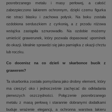
posrebrzanego metalu i masy perłowej, a całość
zabezpieczono lakierem ochronnym, dzięki czemu figurka
nie straci blasku i zachowa połysk. Na boku została
ozdobiona serduszkiem z cyrkonią, a z przodu różowa
wstążka zastąpiła sznurowadło. Na ozdobie możemy
umieścić grawerunek, który pozwala dopasować upominek
do okazji. Idealnie sprawdzi się jako pamiątka z okazji chrztu
lub roczku.
Co docenisz na co dzień w skarbonce bucik z
grawerem?
Ta skarbonka została pomyślana jako drobny element, który
ma cieszyć oko i jednocześnie zachęcać do odkładania
pierwszych oszczędności. Połączenie posrebrzanego
metalu z masą perłową i starannie dobranymi dodatkami
buduje wrażenie elegancji, a ochronna warstwa lakieru