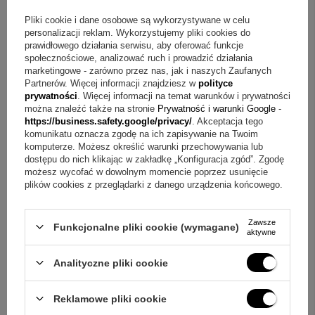
Q&A w skrócie o skarbonce bucik z grawerem
Pliki cookie i dane osobowe są wykorzystywane w celu
personalizacji reklam. Wykorzystujemy pliki cookies do
prawidłowego działania serwisu, aby oferować funkcje
P
ytanie:
Jak wykonywany jest grawer na tej skarbonce?
społecznościowe, analizować ruch i prowadzić działania
Odpowiedź:
Grawer umieszczany jest na przedniej części
marketingowe - zarówno przez nas, jak i naszych Zaufanych
Partnerów. Więcej informacji znajdziesz w
polityce
bucika, dzięki czemu pamiątka zyskuje indywidualny
prywatności
. Więcej informacji na temat warunków i prywatności
charakter.
można znaleźć także na stronie
Prywatność i warunki Google
-
https://business.safety.google/privacy/
. Akceptacja tego
komunikatu oznacza zgodę na ich zapisywanie na Twoim
P
ytanie:
Jak dobrać treść grawerunku do okazji?
komputerze. Możesz określić warunki przechowywania lub
Odpowiedź:
Wybierz krótki napis pasujący do chrztu lub
dostępu do nich klikając w zakładkę „Konfiguracja zgód”. Zgodę
możesz wycofać w dowolnym momencie poprzez usunięcie
roczku, aby podkreślić znaczenie wydarzenia.
plików cookies z przeglądarki z danego urządzenia końcowego.
P
ytanie:
Z czego wykonana jest skarbonka różowy bucik?
Zawsze
Funkcjonalne pliki cookie (wymagane)
Odpowiedź:
Skarbonka powstała z posrebrzanego metalu i
aktywne
masy perłowej oraz została zabezpieczona lakierem
Analityczne pliki cookie
ochronnym.
P
ytanie:
Co zawiera zestaw?
Odpowiedź:
W zestawie
Reklamowe pliki cookie