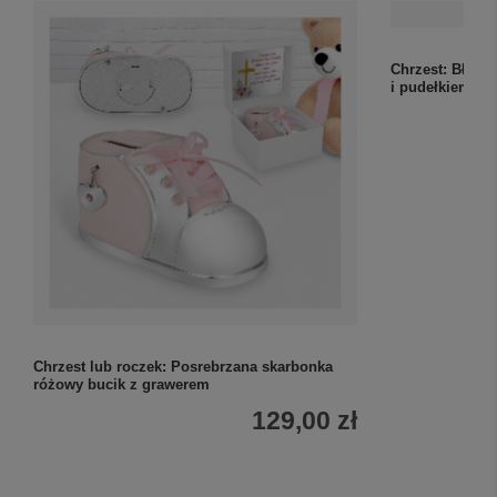
Chrzest lub roczek: Posrebrzana skarbonka
Chrzest: Błęki
różowy bucik z grawerem
i pudełkiem
129,00 zł