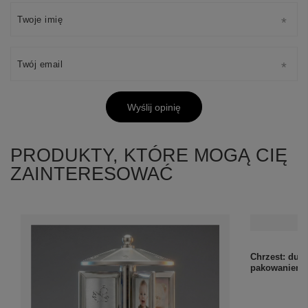
Twoje imię
Twój email
Wyślij opinię
PRODUKTY, KTÓRE MOGĄ CIĘ
ZAINTERESOWAĆ
Chrzest: duż
pakowaniem