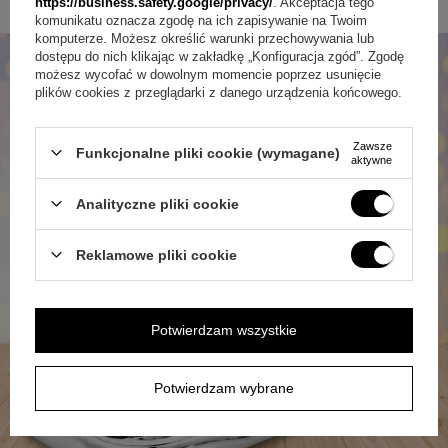
https://business.safety.google/privacy/
. Akceptacja tego
którego chętnie się wraca.
komunikatu oznacza zgodę na ich zapisywanie na Twoim
komputerze. Możesz określić warunki przechowywania lub
dostępu do nich klikając w zakładkę „Konfiguracja zgód”. Zgodę
możesz wycofać w dowolnym momencie poprzez usunięcie
plików cookies z przeglądarki z danego urządzenia końcowego.
Zawsze
Funkcjonalne pliki cookie (wymagane)
aktywne
Analityczne pliki cookie
Reklamowe pliki cookie
Potwierdzam wszystkie
Potwierdzam wybrane