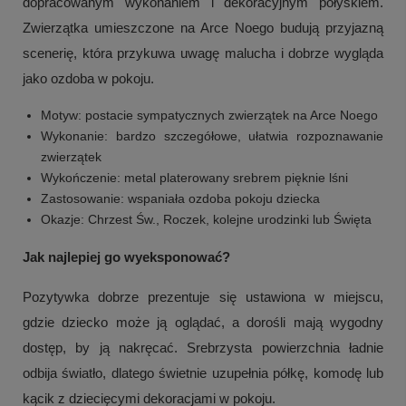
dopracowanym wykonaniem i dekoracyjnym połyskiem.
Zwierzątka umieszczone na Arce Noego budują przyjazną
scenerię, która przykuwa uwagę malucha i dobrze wygląda
jako ozdoba w pokoju.
Motyw: postacie sympatycznych zwierzątek na Arce Noego
Wykonanie: bardzo szczegółowe, ułatwia rozpoznawanie
zwierzątek
Wykończenie: metal platerowany srebrem pięknie lśni
Zastosowanie: wspaniała ozdoba pokoju dziecka
Okazje: Chrzest Św., Roczek, kolejne urodzinki lub Święta
Jak najlepiej go wyeksponować?
Pozytywka dobrze prezentuje się ustawiona w miejscu,
gdzie dziecko może ją oglądać, a dorośli mają wygodny
dostęp, by ją nakręcać. Srebrzysta powierzchnia ładnie
odbija światło, dlatego świetnie uzupełnia półkę, komodę lub
kącik z dziecięcymi dekoracjami w pokoju.