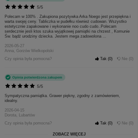
5/5
Polecam w 100% . Zakupiona pozytywka Arka Noego jest przepiękna i
warta swojej ceny. Tabliczka w pudełku również cudowan. Wszystko
estetycznie zapakowane i wykonanie noo cudo cudo..Polecam
serdecznie jesli ktos szuka wyjątkowej pamiątki na chrzest , Komunie
Św. bądź urodziny dziecka. Jestem mega zadowolona ...
2026-05-27
Anna, Gorzów Wielkopolski
Czy opinia była pomocna?
Tak
0
Nie
0
Opinia potwierdzona zakupem
5/5
Sympatyczna pamiątka. Grawer piękny, zgodny z zamówieniem,
idealny.
2026-04-15
Dorota, Lubartów
Czy opinia była pomocna?
Tak
0
Nie
0
ZOBACZ WIĘCEJ