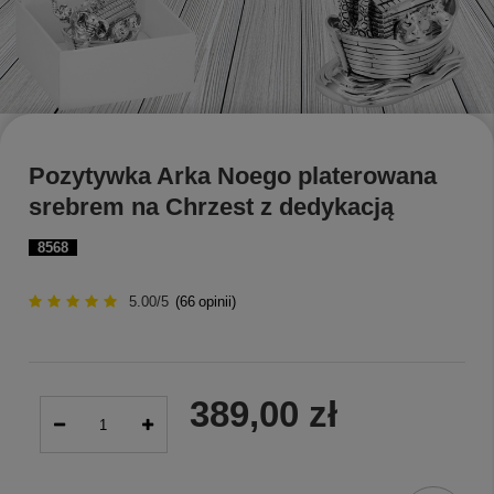
Pozytywka Arka Noego platerowana
srebrem na Chrzest z dedykacją
8568
5.00/5
(
66
opinii)
389,00 zł