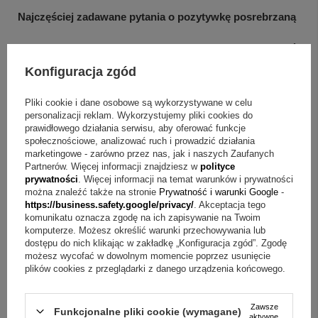
Najczęściej zadawane pytania o pozytywkę posrebrzaną
Pytanie:
Co przedstawia ten model?
Odpowiedź:
Pozytywka zawiera postacie sympatycznych zwierzątek
Konfiguracja zgód
znajdujących się na Arce Noego, wykonane bardzo
Pliki cookie i dane osobowe są wykorzystywane w celu
szczegółowo.
personalizacji reklam. Wykorzystujemy pliki cookies do
prawidłowego działania serwisu, aby oferować funkcje
Pytanie:
Jak wygląda dedykacja w zestawie?
Odpowiedź:
społecznościowe, analizować ruch i prowadzić działania
marketingowe - zarówno przez nas, jak i naszych Zaufanych
W środku pudełka umieszczana jest metalowa tabliczka z
Partnerów. Więcej informacji znajdziesz w
polityce
wcześniej zaprojektowaną przez Państwa dedykacją.
prywatności
. Więcej informacji na temat warunków i prywatności
można znaleźć także na stronie
Prywatność i warunki Google
-
https://business.safety.google/privacy/
. Akceptacja tego
Pytanie:
Jakie tworzywo ma pozytywka?
Odpowiedź:
To
komunikatu oznacza zgodę na ich zapisywanie na Twoim
pozytywka metalowa, platerowana srebrem.
komputerze. Możesz określić warunki przechowywania lub
dostępu do nich klikając w zakładkę „Konfiguracja zgód”. Zgodę
możesz wycofać w dowolnym momencie poprzez usunięcie
Pytanie:
Jak dobrać okazję do wręczenia?
Odpowiedź:
plików cookies z przeglądarki z danego urządzenia końcowego.
Sprawdza się doskonale na prezent z okazji Chrztu Św.
Roczku oraz kolejnych urodzinek lub Świąt.
Zawsze
Funkcjonalne pliki cookie (wymagane)
aktywne