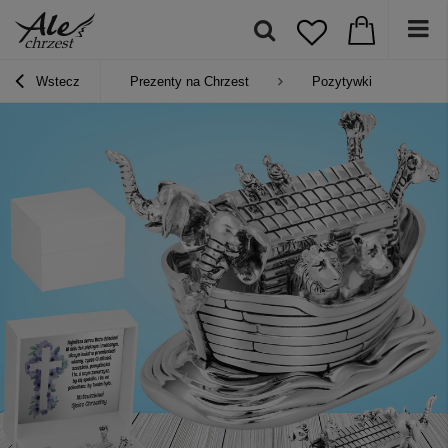
Wstecz
Prezenty na Chrzest
Pozytywki