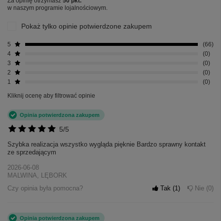
Za opinię otrzymasz
50 pkt.
w naszym programie lojalnościowym.
Pokaż tylko opinie potwierdzone zakupem
5
66
4
0
3
0
2
0
1
0
Kliknij ocenę aby filtrować opinie
Opinia potwierdzona zakupem
5/5
Szybka realizacja wszystko wygląda pięknie Bardzo sprawny kontakt
ze sprzedającym
2026-06-08
MALWINA, LĘBORK
Czy opinia była pomocna?
Tak
1
Nie
0
Opinia potwierdzona zakupem