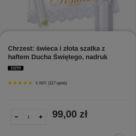
Chrzest: świeca i złota szatka z
haftem Ducha Świętego, nadruk
10259
4.99/5
(
117
opinii)
99,00 zł