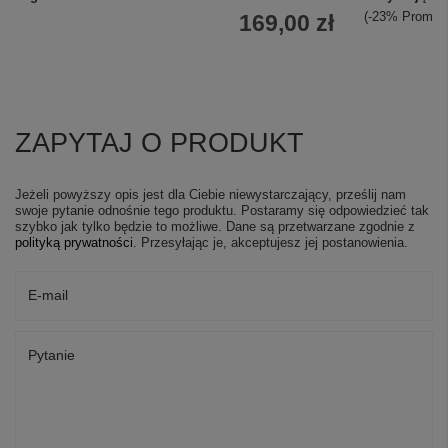
(-23% Promoc
169,00 zł
Zobacz więcej
ZAPYTAJ O PRODUKT
Jeżeli powyższy opis jest dla Ciebie niewystarczający, prześlij nam
swoje pytanie odnośnie tego produktu. Postaramy się odpowiedzieć tak
szybko jak tylko będzie to możliwe.
Dane są przetwarzane zgodnie z
polityką prywatności
. Przesyłając je, akceptujesz jej postanowienia.
E-mail
Pytanie