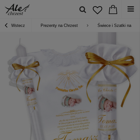
Wstecz
Prezenty na Chrzest
Świece i Szatki na chr