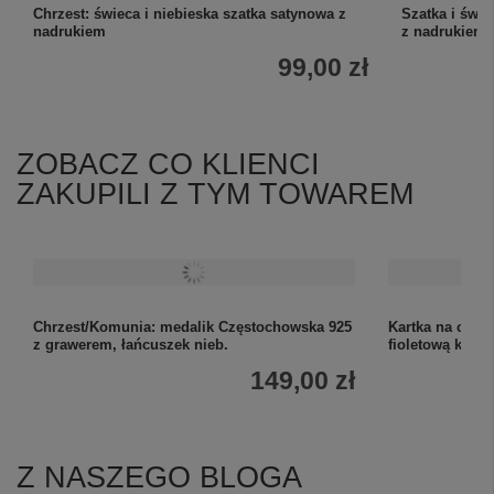
Chrzest: świeca i niebieska szatka satynowa z
Szatka i świ
nadrukiem
z nadrukiem
99,00 zł
ZOBACZ CO KLIENCI
ZAKUPILI Z TYM TOWAREM
Chrzest/Komunia: medalik Częstochowska 925
Kartka na chrze
z grawerem, łańcuszek nieb.
fioletową komp
149,00 zł
Z NASZEGO BLOGA