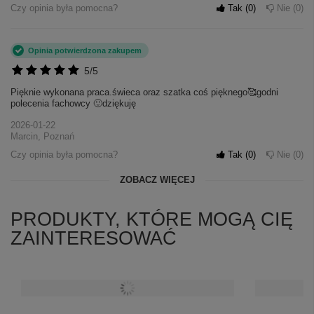
Czy opinia była pomocna?
Tak
0
Nie
0
Opinia potwierdzona zakupem
5/5
Pięknie wykonana praca.świeca oraz szatka coś pięknego🥰godni
polecenia fachowcy 🙂dziękuję
2026-01-22
Marcin, Poznań
Czy opinia była pomocna?
Tak
0
Nie
0
ZOBACZ WIĘCEJ
PRODUKTY, KTÓRE MOGĄ CIĘ
ZAINTERESOWAĆ