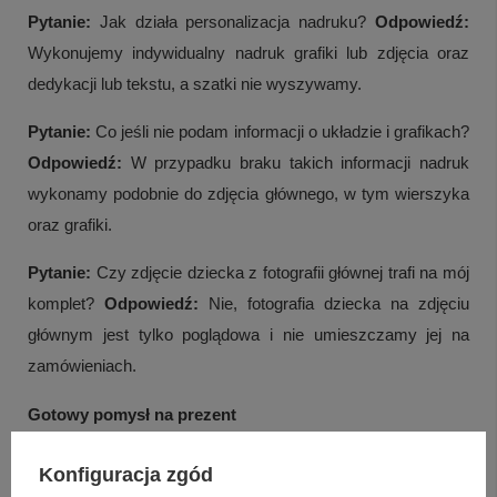
Pytanie:
Jak działa personalizacja nadruku?
Odpowiedź:
Wykonujemy indywidualny nadruk grafiki lub zdjęcia oraz
dedykacji lub tekstu, a szatki nie wyszywamy.
Pytanie:
Co jeśli nie podam informacji o układzie i grafikach?
Odpowiedź:
W przypadku braku takich informacji nadruk
wykonamy podobnie do zdjęcia głównego, w tym wierszyka
oraz grafiki.
Pytanie:
Czy zdjęcie dziecka z fotografii głównej trafi na mój
komplet?
Odpowiedź:
Nie, fotografia dziecka na zdjęciu
głównym jest tylko poglądowa i nie umieszczamy jej na
zamówieniach.
Gotowy pomysł na prezent
Jeśli chcesz połączyć tradycyjny charakter uroczystości z
Konfiguracja zgód
indywidualnym przekazem, ten komplet pozwala zebrać