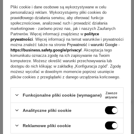
Pliki cookie i dane osobowe są wykorzystywane w celu
wszystko w spójną całość. Złote zdobienia motywu Ducha
personalizacji reklam. Wykorzystujemy pliki cookies do
Świętego podkreślają odświętność, a nadruk zdjęcia lub
prawidłowego działania serwisu, aby oferować funkcje
społecznościowe, analizować ruch i prowadzić działania
grafiki z dedykacją nadaje osobisty ton. Wybór konkretnego
marketingowe - zarówno przez nas, jak i naszych Zaufanych
modelu świecy pomaga dopasować wygląd do oczekiwań i
Partnerów. Więcej informacji znajdziesz w
polityce
prywatności
. Więcej informacji na temat warunków i prywatności
zachować harmonijny styl zestawu. To propozycja, po którą
można znaleźć także na stronie
Prywatność i warunki Google
-
łatwo sięgnąć, gdy szukasz pamiątki Chrztu Świętego dla
https://business.safety.google/privacy/
. Akceptacja tego
komunikatu oznacza zgodę na ich zapisywanie na Twoim
chłopca lub dziewczynki.
komputerze. Możesz określić warunki przechowywania lub
dostępu do nich klikając w zakładkę „Konfiguracja zgód”. Zgodę
możesz wycofać w dowolnym momencie poprzez usunięcie
plików cookies z przeglądarki z danego urządzenia końcowego.
Zawsze
Funkcjonalne pliki cookie (wymagane)
aktywne
Analityczne pliki cookie
Reklamowe pliki cookie