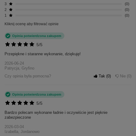
3
0
2
0
1
0
Kliknij ocenę aby filtrować opinie
Opinia potwierdzona zakupem
5/5
Przepiękne i staranne wykonanie, dziękuję!
2026-06-24
Patrycja, Gryfino
Czy opinia była pomocna?
Tak
0
Nie
0
Opinia potwierdzona zakupem
5/5
Bardzo polecam wykonane ładnie i oczywiście jest pięknie
zabezpieczone
2026-03-04
Izabella, Jordanowo