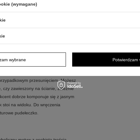
cookie (wymagane)
inium w technologii bilaminatu
ebro nie czarnieje i zachowuje swój
kie
chłopców
kie
y w domu
dzam wybrane
Potwierdzam 
e widoczny przy codziennych
d przypadkowym przesunięciem. Możesz
, czy zawieszony na ścianie, zależnie
 akcent dobrze komponuje się z jasnym
ek stoi na widoku. Do wręczenia
kturowe pudełeczko.
boliczny motyw z osobistą treścią.