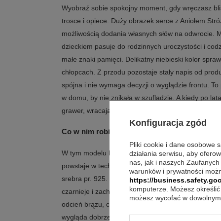
Wyobraź sobie spokojny moment, gdy wręczasz bli
trosce i opiece. Duży obrazek serce z Aniołem St
możliwością dodania własnych słów na odwrocie. 
dzieckiem pasuje do rodzinnych uroczystości i codzi
małe znaki pamięci. Delikatny niebieski kolor spraw
chłopcach. Z przodu pozostaje stały napis od prod
spójna i nie wymaga decyzji o wyglądzie frontu. T
w domu, by nie znikała w szufladzie. A kiedy po lat
grawer, wracają emocje związane z chwilą wręczen
Konfiguracja zgód
Co w nim robi największą różnicę?
Pliki cookie i dane osobowe 
W tym modelu liczą się detale wykonania i jasne za
działania serwisu, aby ofero
nas, jak i naszych Zaufanych
powstaje w technologii bilaminatu, gdzie na blach
warunków i prywatności możn
srebra pr. 925. Zastosowano też specjalny lakier o
https://business.safety.goo
komputerze. Możesz określić 
czarnieje i zachowuje swój blask. Z tyłu znajduje
możesz wycofać w dowolnym 
odcień brązu, co tworzy eleganckie tło dla graweru.
wygląda dobrze zarówno na co dzień, jak i w ważn