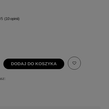
/5
(
10
opinii)
DODAJ DO KOSZYKA
asz: