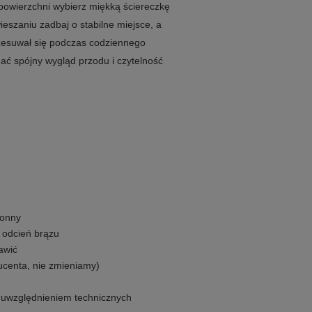
powierzchni wybierz miękką ściereczkę
ieszaniu zadbaj o stabilne miejsce, a
rzesuwał się podczas codziennego
ać spójny wygląd przodu i czytelność
ronny
 odcień brązu
awić
ducenta, nie zmieniamy)
z uwzględnieniem technicznych