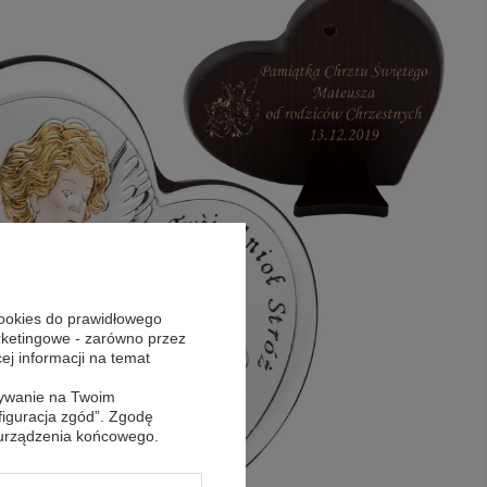
cookies do prawidłowego
arketingowe - zarówno przez
cej informacji na temat
sywanie na Twoim
figuracja zgód”. Zgodę
 urządzenia końcowego.