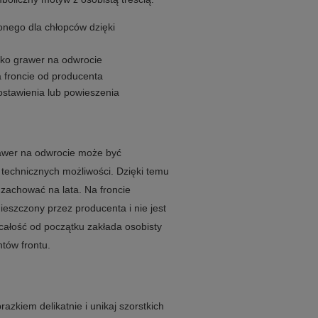
onego dla chłopców dzięki
jako grawer na odwrocie
a froncie od producenta
ostawienia lub powieszenia
rawer na odwrocie może być
technicznych możliwości. Dzięki temu
 zachować na lata. Na froncie
mieszczony przez producenta i nie jest
całość od początku zakłada osobisty
tów frontu.
zkiem delikatnie i unikaj szorstkich