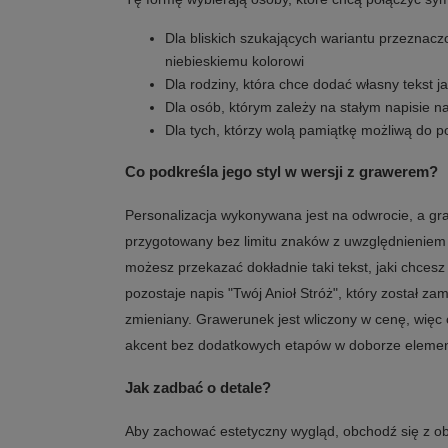
Dla bliskich szukających wariantu przeznacz
niebieskiemu kolorowi
Dla rodziny, która chce dodać własny tekst 
Dla osób, którym zależy na stałym napisie n
Dla tych, którzy wolą pamiątkę możliwą do p
Co podkreśla jego styl w wersji z grawerem?
Personalizacja wykonywana jest na odwrocie, a g
przygotowany bez limitu znaków z uwzględnieniem 
możesz przekazać dokładnie taki tekst, jaki chcesz
pozostaje napis "Twój Anioł Stróż", który został za
zmieniany. Grawerunek jest wliczony w cenę, więc 
akcent bez dodatkowych etapów w doborze elemen
Jak zadbać o detale?
Aby zachować estetyczny wygląd, obchodź się z obra