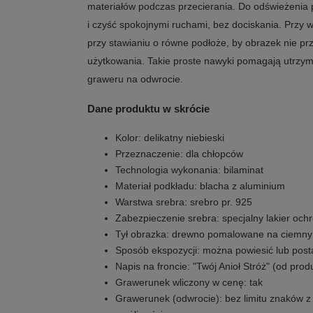
materiałów podczas przecierania. Do odświeżenia 
i czyść spokojnymi ruchami, bez dociskania. Przy w
przy stawianiu o równe podłoże, by obrazek nie p
użytkowania. Takie proste nawyki pomagają utrzym
graweru na odwrocie.
Dane produktu w skrócie
Kolor: delikatny niebieski
Przeznaczenie: dla chłopców
Technologia wykonania: bilaminat
Materiał podkładu: blacha z aluminium
Warstwa srebra: srebro pr. 925
Zabezpieczenie srebra: specjalny lakier och
Tył obrazka: drewno pomalowane na ciemny
Sposób ekspozycji: można powiesić lub post
Napis na froncie: "Twój Anioł Stróż" (od pro
Grawerunek wliczony w cenę: tak
Grawerunek (odwrocie): bez limitu znaków 