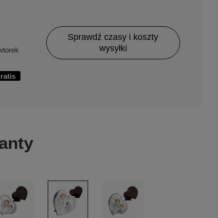
Sprawdź czasy i koszty
wysyłki
torek
ratis
anty