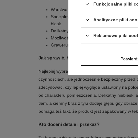
Funkcjonalne pliki 
Warstwa srebra pr. 925 na podkładzie z alum
Specjalny lakier ochronny, dzięki któremu sr
Analityczne pliki coo
blask
Delikatny niebieski kolor przeznaczony dla 
Reklamowe pliki coo
Możliwość ekspozycji jako element widoczn
Grawerunek wliczony w cenę
Jak sprawić, by cieszył oko na co dzień?
Potwier
Najlepiej wybrać miejsce, w którym obrazek będzi
czynnościach, ale jednocześnie bezpieczny prze
zdecydować, czy lepiej wygląda ustawiony na półce
od charakteru pomieszczenia. Delikatny niebieski
tłem, a ciemny brąz z tyłu dodaje głębi, gdy obraz
pomaga też fakt, że produkt jest zapakowany w te
Kto doceni detale i przekaz?
Tę formę wybierają osoby, które chcą połączyć sym