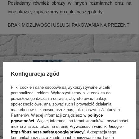
Posiadamy również obrazy w innych rozmiarach oraz na
inne okazje, zapraszamy do całej naszej oferty.
BRAK MOŻLIWOŚCI USŁUGI PAKOWANIA NA PREZENT
Konfiguracja zgód
Pliki cookie i dane osobowe są wykorzystywane w celu
personalizacji reklam. Wykorzystujemy pliki cookies do
prawidłowego działania serwisu, aby oferować funkcje
społecznościowe, analizować ruch i prowadzić działania
marketingowe - zarówno przez nas, jak i naszych Zaufanych
Partnerów. Więcej informacji znajdziesz w
polityce
prywatności
. Więcej informacji na temat warunków i prywatności
można znaleźć także na stronie
Prywatność i warunki Google
-
https://business.safety.google/privacy/
. Akceptacja tego
komunikatu oznacza zgodę na ich zapisywanie na Twoim