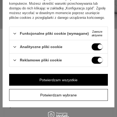
komputerze. Możesz określić warunki przechowywania lub
dostępu do nich klikając w zakładkę „Konfiguracja zgód”. Zgodę
możesz wycofać w dowolnym momencie poprzez usunięcie
plików cookies z przeglądarki z danego urządzenia końcowego.
Zawsze
Funkcjonalne pliki cookie (wymagane)
aktywne
Analityczne pliki cookie
ZAPYTAJ O PRODUKT
Reklamowe pliki cookie
Jeżeli powyższy opis jest dla Ciebie niewystarczający, prześlij nam
swoje pytanie odnośnie tego produktu. Postaramy się odpowiedzieć tak
szybko jak tylko będzie to możliwe.
Dane są przetwarzane zgodnie z
polityką prywatności
. Przesyłając je, akceptujesz jej postanowienia.
Potwierdzam wszystkie
E-mail
Potwierdzam wybrane
Pytanie