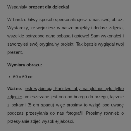
Wspaniały
prezent dla dziecka!
W bardzo łatwy sposób spersonalizujesz u nas swój obraz.
Wystarczy, że wejdziesz w nasze projekty i dodasz zdjęcia,
wszelkie potrzebne dane bobasa i gotowe! Sam wykonałeś i
stworzyłeś swój oryginalny projekt. Tak będzie wyglądał twój
prezent.
Wymiary obrazu:
60 x 60 cm
Ważne:
j
eśli wybierają Państwo aby na płótnie było tylko
zdjęcie:
umieszczane jest ono od brzegu do brzegu, łącznie
z bokami (5 cm spadu) więc prosimy to wziąć pod uwagę
podczas przesyłania do nas fotografii. Prosimy również o
przesyłanie zdjęć wysokiej jakości.