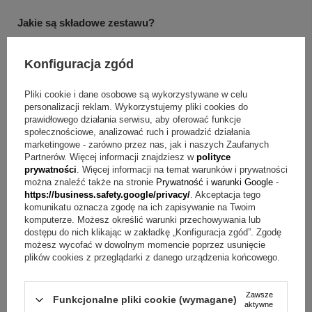
Jakie są składowe zestawu?
Złote dziecięce kolczyki z cyrkoniami
Konfiguracja zgód
Masz pytania? Sprawdź odpowiedzi
Pliki cookie i dane osobowe są wykorzystywane w celu
personalizacji reklam. Wykorzystujemy pliki cookies do
Pytanie:
Jakie kamienie zdobią ten model?
Odpowiedź:
prawidłowego działania serwisu, aby oferować funkcje
Kolczyki zdobią cyrkonie w kolorze różowym i białym, co
społecznościowe, analizować ruch i prowadzić działania
marketingowe - zarówno przez nas, jak i naszych Zaufanych
nadaje im delikatny, dziecięcy charakter.
Partnerów. Więcej informacji znajdziesz w
polityce
prywatności
. Więcej informacji na temat warunków i prywatności
Pytanie:
Jakie zapięcie mają kolczyki?
Odpowiedź:
można znaleźć także na stronie
Prywatność i warunki Google
-
https://business.safety.google/privacy/
. Akceptacja tego
Zastosowano bigiel angielski, opisany jako bezpieczny i
komunikatu oznacza zgodę na ich zapisywanie na Twoim
solidny.
komputerze. Możesz określić warunki przechowywania lub
dostępu do nich klikając w zakładkę „Konfiguracja zgód”. Zgodę
możesz wycofać w dowolnym momencie poprzez usunięcie
Pytanie:
Czy te kolczyki są odpowiednie jako pierwsza
plików cookies z przeglądarki z danego urządzenia końcowego.
biżuteria dla dziewczynki?
Odpowiedź:
Tak, źródło
wskazuje je jako model dedykowany małym dziewczynkom,
Zawsze
Funkcjonalne pliki cookie (wymagane)
aktywne
które dopiero rozpoczynają swoją kolekcję biżuterii.