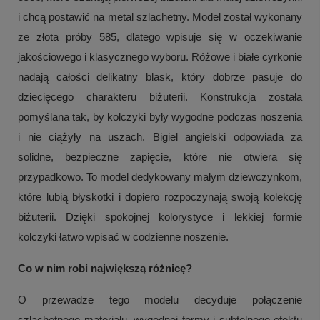
i chcą postawić na metal szlachetny. Model został wykonany
ze złota próby 585, dlatego wpisuje się w oczekiwanie
jakościowego i klasycznego wyboru. Różowe i białe cyrkonie
nadają całości delikatny blask, który dobrze pasuje do
dziecięcego charakteru biżuterii. Konstrukcja została
pomyślana tak, by kolczyki były wygodne podczas noszenia
i nie ciążyły na uszach. Bigiel angielski odpowiada za
solidne, bezpieczne zapięcie, które nie otwiera się
przypadkowo. To model dedykowany małym dziewczynkom,
które lubią błyskotki i dopiero rozpoczynają swoją kolekcję
biżuterii. Dzięki spokojnej kolorystyce i lekkiej formie
kolczyki łatwo wpisać w codzienne noszenie.
Co w nim robi największą różnicę?
O przewadze tego modelu decyduje połączenie
szlachetnego materiału, wygodnej formy i subtelnego efektu