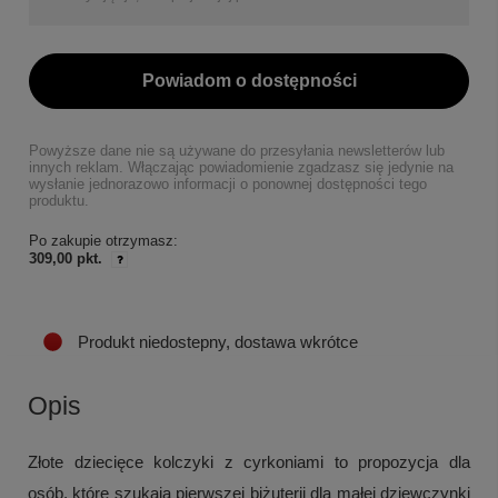
Powiadom o dostępności
Powyższe dane nie są używane do przesyłania newsletterów lub
innych reklam. Włączając powiadomienie zgadzasz się jedynie na
wysłanie jednorazowo informacji o ponownej dostępności tego
produktu.
Po zakupie otrzymasz:
309,00 pkt.
Produkt niedostepny, dostawa wkrótce
Opis
Złote dziecięce kolczyki z cyrkoniami to propozycja dla
osób, które szukają pierwszej biżuterii dla małej dziewczynki