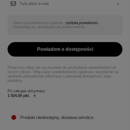
Dane są przetwarzane zgodnie z
polityką prywatności
.
Przesyłając je, akceptujesz jej postanowienia.
Powiadom o dostępności
Powyższe dane nie są używane do przesyłania newsletterów lub
innych reklam. Włączając powiadomienie zgadzasz się jedynie na
wysłanie jednorazowo informacji o ponownej dostępności tego
produktu.
Po zakupie otrzymasz:
1 024,00 pkt.
Produkt niedostepny, dostawa wkrótce