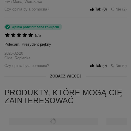
Ewa Maria, Warszawa
Czy opinia była pomocna?
Tak
0
Nie
2
Opinia potwierdzona zakupem
5/5
Polecam. Prezydent piękny
2026-02-20
Olga, Ropienka
Czy opinia była pomocna?
Tak
0
Nie
0
ZOBACZ WIĘCEJ
PRODUKTY, KTÓRE MOGĄ CIĘ
ZAINTERESOWAĆ