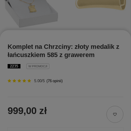
Komplet na Chrzciny: złoty medalik z
łańcuszkiem 585 z grawerem
2235
W PROMOCJI
5.00/5
(
76
opinii)
999,00 zł