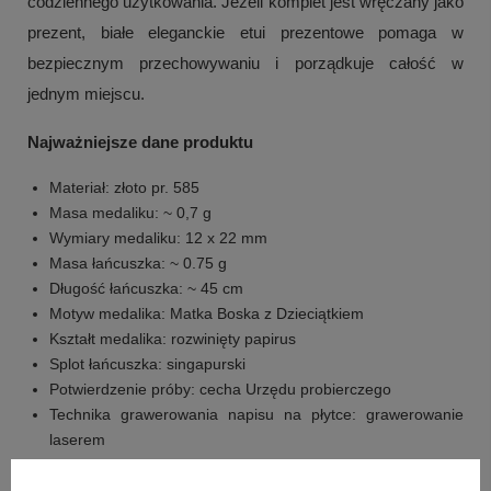
codziennego użytkowania. Jeżeli komplet jest wręczany jako
prezent, białe eleganckie etui prezentowe pomaga w
bezpiecznym przechowywaniu i porządkuje całość w
jednym miejscu.
Najważniejsze dane produktu
Materiał: złoto pr. 585
Masa medaliku: ~ 0,7 g
Wymiary medaliku: 12 x 22 mm
Masa łańcuszka: ~ 0.75 g
Długość łańcuszka: ~ 45 cm
Motyw medalika: Matka Boska z Dzieciątkiem
Kształt medalika: rozwinięty papirus
Splot łańcuszka: singapurski
Potwierdzenie próby: cecha Urzędu probierczego
Technika grawerowania napisu na płytce: grawerowanie
laserem
Składowe zestawu w cenie