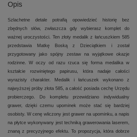
Opis
Szlachetne detale potrafią opowiedzieć historię bez
zbędnych słów, zwłaszcza gdy wybierasz komplet do
ważnej uroczystości. Ten złoty medalik z łańcuszkiem 585
przedstawia Matkę Boską z Dzieciątkiem i został
przygotowany jako spójny zestaw na wyjątkowe okazje
rodzinne. W oczy od razu rzuca się forma medalika w
kształcie rozwiniętego papirusu, która nadaje całości
wyrazisty charakter. Medalik i łańcuszek wykonano z
najwyższej próby złota 585, a całość posiada cechę Urzędu
probierczego. Do kompletu przewidziano indywidualny
grawer, dzięki czemu upominek może stać się bardziej
osobisty. W cenę wliczony jest grawer na upominku, a napis
na płytce wykonywany jest techniką grawerowania laserem,
znaną z precyzyjnego efektu. To propozycja, która dobrze