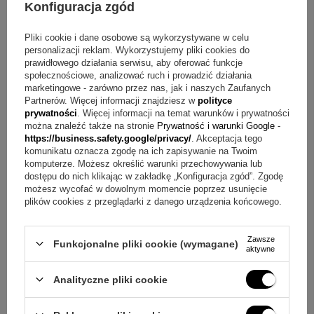
Konfiguracja zgód
Złoty medalik w kształcie rozwiniętego papirusu z
Pliki cookie i dane osobowe są wykorzystywane w celu
wizerunkiem Matki Boskiej z Dzieciątkiem
personalizacji reklam. Wykorzystujemy pliki cookies do
Złoty łańcuszek (splot singapurski)
prawidłowego działania serwisu, aby oferować funkcje
Grawer na rewersie (np. imię i data)
społecznościowe, analizować ruch i prowadzić działania
marketingowe - zarówno przez nas, jak i naszych Zaufanych
Tabliczka z dowolną dedykacją, grafiką lub zdjęciem
Partnerów. Więcej informacji znajdziesz w
polityce
Białe eleganckie etui prezentowe
prywatności
. Więcej informacji na temat warunków i prywatności
można znaleźć także na stronie
Prywatność i warunki Google
-
O co pytają najczęściej?
https://business.safety.google/privacy/
. Akceptacja tego
komunikatu oznacza zgodę na ich zapisywanie na Twoim
komputerze. Możesz określić warunki przechowywania lub
Pytanie:
Jak wykonywany jest napis na płytce?
dostępu do nich klikając w zakładkę „Konfiguracja zgód”. Zgodę
Odpowiedź:
Napis na płytce umieścimy w technice
możesz wycofać w dowolnym momencie poprzez usunięcie
plików cookies z przeglądarki z danego urządzenia końcowego.
grawerowania laserem, która charakteryzuje się
precyzyjnym wykonaniem.
Zawsze
Funkcjonalne pliki cookie (wymagane)
aktywne
+
5
Pytanie:
Jakie informacje można umieścić w grawerze na
rewersie?
Odpowiedź:
W zestawie przewidziano grawer na
Analityczne pliki cookie
Zobacz więcej
rewersie, a jako przykład podano imię i datę.