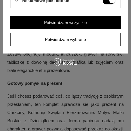
Reklamowe pliki cookie
Pytanie:
Jak potwierdzona jest próba złota?
Odpowiedź:
Medalik i łańcuszek posiadają cechę Urzędu probierczego.
Potwierdzam wszystkie
Pytanie:
Czy grawer jest wliczony w cenę?
Odpowiedź:
W
cenę wliczony grawer na upominku.
Potwierdzam wybrane
Pytanie:
Jakie elementy zawiera komplet?
Odpowiedź:
Zestaw obejmuje medalik, łańcuszek, grawer na rewersie,
tabliczkę z dowolną dedykacją, grafiką lub zdjęciem oraz
białe eleganckie etui prezentowe.
Gotowy pomysł na prezent
Jeśli chcesz podarować coś, co łączy tradycję z osobistym
przesłaniem, ten komplet sprawdza się jako prezent na
Chrzciny, Komunię Świętą i Bierzmowanie. Motyw Matki
Boskiej z Dzieciątkiem oraz forma papirusu nadają mu
charakter, a grawer pozwala dopasować przekaz do okazji.