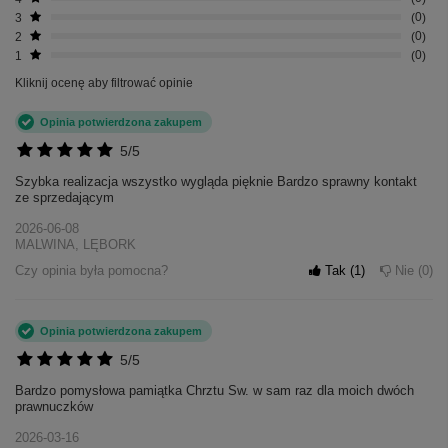
3
0
2
0
1
0
Kliknij ocenę aby filtrować opinie
Opinia potwierdzona zakupem
5/5
Szybka realizacja wszystko wygląda pięknie Bardzo sprawny kontakt
ze sprzedającym
2026-06-08
MALWINA, LĘBORK
Czy opinia była pomocna?
Tak
1
Nie
0
Opinia potwierdzona zakupem
5/5
Bardzo pomysłowa pamiątka Chrztu Sw. w sam raz dla moich dwóch
prawnuczków
2026-03-16