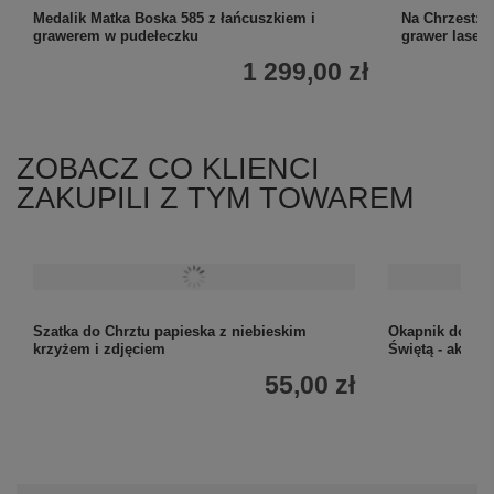
Medalik Matka Boska 585 z łańcuszkiem i
Na Chrzest: z
grawerem w pudełeczku
grawer laser
1 299,00 zł
ZOBACZ CO KLIENCI
ZAKUPILI Z TYM TOWAREM
Szatka do Chrztu papieska z niebieskim
Okapnik do świ
krzyżem i zdjęciem
Świętą - akces
55,00 zł