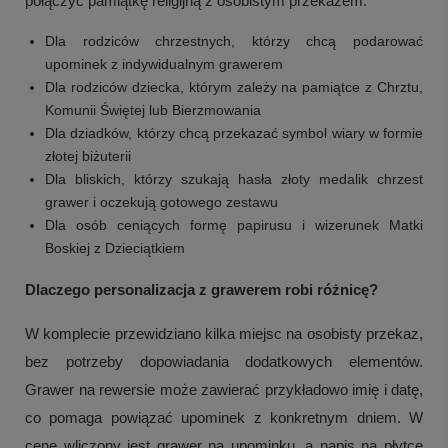
połączyć pamiątkę religijną z osobistym przekazem.
Dla rodziców chrzestnych, którzy chcą podarować
upominek z indywidualnym grawerem
Dla rodziców dziecka, którym zależy na pamiątce z Chrztu,
Komunii Świętej lub Bierzmowania
Dla dziadków, którzy chcą przekazać symbol wiary w formie
złotej biżuterii
Dla bliskich, którzy szukają hasła złoty medalik chrzest
grawer i oczekują gotowego zestawu
Dla osób ceniących formę papirusu i wizerunek Matki
Boskiej z Dzieciątkiem
Dlaczego personalizacja z grawerem robi różnicę?
W komplecie przewidziano kilka miejsc na osobisty przekaz,
bez potrzeby dopowiadania dodatkowych elementów.
Grawer na rewersie może zawierać przykładowo imię i datę,
co pomaga powiązać upominek z konkretnym dniem. W
cenę wliczony jest grawer na upominku, a napis na płytce