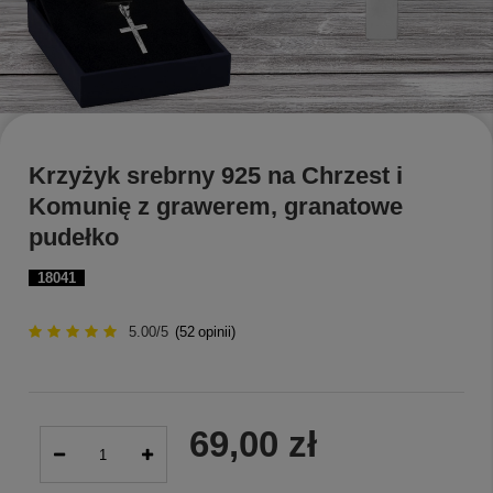
Krzyżyk srebrny 925 na Chrzest i
Komunię z grawerem, granatowe
pudełko
18041
5.00/5
(
52
opinii)
69,00 zł