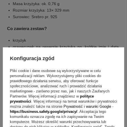
Masa krzyżyka: ok. 0,76 g
Rozmiar krzyżyka: 13× 329 mm
Surowiec: Srebro pr. 925
Co zawiera zestaw?
krzyżyk
grawerunek na rewersie krzyżyka np. krótkie imię i data,
maksymalnie 20 znaków (łącznie ze spacjami)
Konfiguracja zgód
tabliczka wewnątrz pudełeczka, ze spersonalizowaną
dedykacją, zdjęciem bądź grafiką (można także skorzystać
Pliki cookie i dane osobowe są wykorzystywane w celu
z naszych przykładowych projektów)
personalizacji reklam. Wykorzystujemy pliki cookies do
ozdobne pudełeczko w kolorze granatowym z szarą
prawidłowego działania serwisu, aby oferować funkcje
wstążką
społecznościowe, analizować ruch i prowadzić działania
marketingowe - zarówno przez nas, jak i naszych Zaufanych
Partnerów. Więcej informacji znajdziesz w
polityce
Pytania i odpowiedzi o krzyżyku z grawerem
prywatności
. Więcej informacji na temat warunków i prywatności
można znaleźć także na stronie
Prywatność i warunki Google
-
Pytanie:
Jak wygląda personalizacja krzyżyka?
https://business.safety.google/privacy/
. Akceptacja tego
komunikatu oznacza zgodę na ich zapisywanie na Twoim
Odpowiedź:
Personalizacja wykonywana jest jako
komputerze. Możesz określić warunki przechowywania lub
grawerunek na rewersie krzyżyka.
dostępu do nich klikając w zakładkę „Konfiguracja zgód”. Zgodę