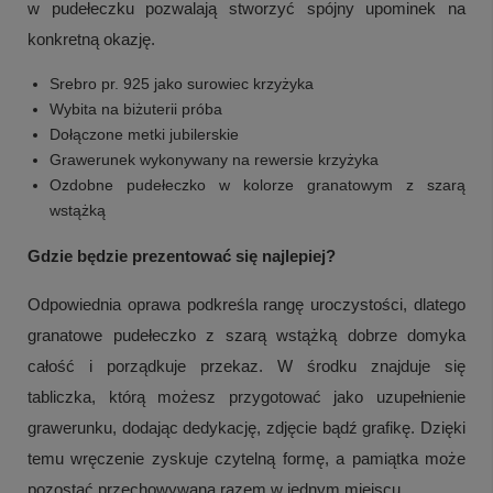
w pudełeczku pozwalają stworzyć spójny upominek na
konkretną okazję.
Srebro pr. 925 jako surowiec krzyżyka
Wybita na biżuterii próba
Dołączone metki jubilerskie
Grawerunek wykonywany na rewersie krzyżyka
Ozdobne pudełeczko w kolorze granatowym z szarą
wstążką
Gdzie będzie prezentować się najlepiej?
Odpowiednia oprawa podkreśla rangę uroczystości, dlatego
granatowe pudełeczko z szarą wstążką dobrze domyka
całość i porządkuje przekaz. W środku znajduje się
tabliczka, którą możesz przygotować jako uzupełnienie
grawerunku, dodając dedykację, zdjęcie bądź grafikę. Dzięki
temu wręczenie zyskuje czytelną formę, a pamiątka może
pozostać przechowywana razem w jednym miejscu.