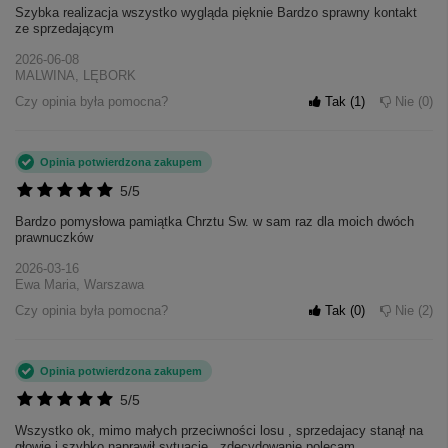
Szybka realizacja wszystko wygląda pięknie Bardzo sprawny kontakt
ze sprzedającym
2026-06-08
MALWINA, LĘBORK
Czy opinia była pomocna?
Tak
1
Nie
0
Opinia potwierdzona zakupem
5/5
Bardzo pomysłowa pamiątka Chrztu Sw. w sam raz dla moich dwóch
prawnuczków
2026-03-16
Ewa Maria, Warszawa
Czy opinia była pomocna?
Tak
0
Nie
2
Opinia potwierdzona zakupem
5/5
Wszystko ok, mimo małych przeciwności losu , sprzedajacy stanął na
głowie i szybko naprawił sytuacje , zdecydowanie polecam.