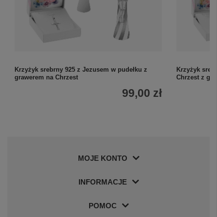
Krzyżyk srebrny 925 z Jezusem w pudełku z
Krzyżyk sreb
grawerem na Chrzest
Chrzest z gr
99,00 zł
MOJE KONTO
INFORMACJE
POMOC