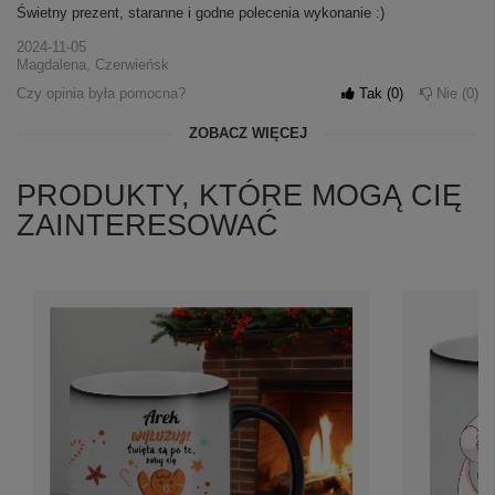
Świetny prezent, staranne i godne polecenia wykonanie :)
2024-11-05
Magdalena, Czerwieńsk
Czy opinia była pomocna?
Tak
0
Nie
0
ZOBACZ WIĘCEJ
PRODUKTY, KTÓRE MOGĄ CIĘ
ZAINTERESOWAĆ