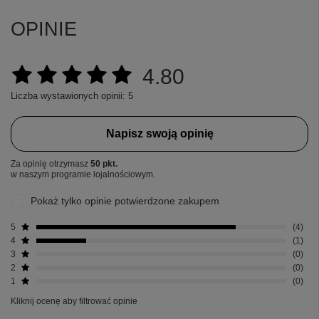
OPINIE
4.80
Liczba wystawionych opinii: 5
Napisz swoją opinię
Za opinię otrzymasz
50 pkt.
w naszym programie lojalnościowym.
Pokaż tylko opinie potwierdzone zakupem
5
4
4
1
3
0
2
0
1
0
Kliknij ocenę aby filtrować opinie