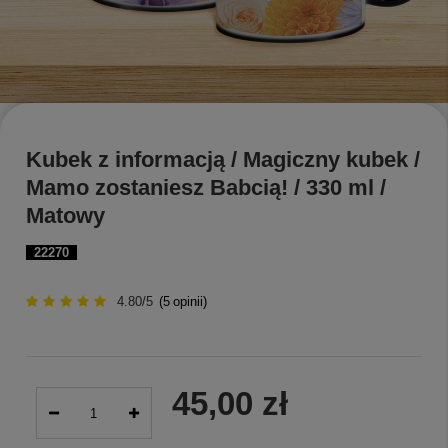
Kubek z informacją / Magiczny kubek /
Mamo zostaniesz Babcią! / 330 ml /
Matowy
22270
4.80/5
(
5
opinii)
45,00 zł